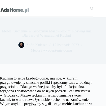
Przejdź
do
treści
Meble Kuchenne w Grodzisku Mazowieckim: Rozwiązania
Dla Twojej Wymarzonej Kuchni
Zofia Kulesza
17 listopada 2023
Meble i wyposażenie domu
Kuchnia to serce każdego domu, miejsce, w którym
przygotowujemy smaczne posiłki i spędzamy czas z rodziną i
przyjaciółmi. Dlatego ważne jest, aby była funkcjonalna,
wygodna i dostosowana do naszych potrzeb. Jeśli mieszkasz
w Grodzisku Mazowieckim i myślisz o zmianie swojej
kuchni, to warto rozważyć meble kuchenne na zamówienie.
W tym artykule przyjrzymy się, dlaczego
meble kuchenne w