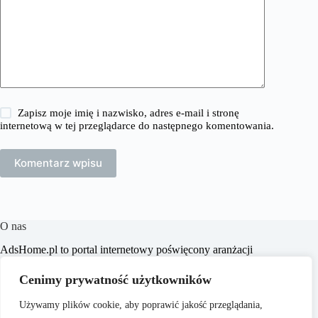
Zapisz moje imię i nazwisko, adres e-mail i stronę
internetową w tej przeglądarce do następnego komentowania.
Komentarz wpisu
O nas
​AdsHome.pl to portal internetowy poświęcony aranżacji
wnętrz i poradom dotyczącym domów i mieszkań. Naszym
celem jest dostarczanie praktycznych wskazówek i inspiracji,
Cenimy prywatność użytkowników
które pomogą czytelnikom w tworzeniu komfortowych i
stylowych przestrzeni życiowych.
Używamy plików cookie, aby poprawić jakość przeglądania,