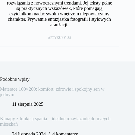
rozwiązania z nowoczesnymi trendami. Jej teksty pełne
są praktycznych wskazówek, które pomagają
czytelnikom nadać swoim wnętrzom niepowtarzalny
charakter. Prywatnie entuzjastka fotografii i stylowych
aranżacji.
ARTYKUŁY: 38
Podobne wpisy
Materace 100×200: komfort, zdrowie i spokojny sen w
jednym
11 sierpnia 2025
Kanapy z funkcją spania – idealne rozwiązanie do małych
mieszkań
24 listopada 2024
4 komentarze