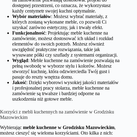
dostępnej przestrzeni, co oznacza, że wykorzystasz
każdy centymetr swojej kuchni optymalnie.
Wybór materiałów
: Możesz wybrać materiały, z
których zostaną wykonane meble, co pozwoli Ci
uzyskać zarówno estetyczny, jak i trwały efekt.
Funkcjonalność
: Projektując meble kuchenne na
zamówienie, możesz dostosować ich układ i rozkład
elementów do swoich potrzeb. Możesz również
uwzględnić praktyczne rozwiązania, takie jak
wysuwane półki czy szuflady z systemami organizacji.
Wygląd
: Meble kuchenne na zamówienie pozwalają na
pełną swobodę w wyborze stylu i kolorów. Możesz
stworzyć kuchnię, która odzwierciedla Twój gust i
pasuje do reszty wnętrza domu.
Jakość
: Dzięki wyborowi wysokiej jakości materiałów
i profesjonalnej pracy stolarza, meble kuchenne na
zamówienie są trwalsze i bardziej odporne na
uszkodzenia niż gotowe meble.
Korzyści z mebli kuchennych na zamówienie w Grodzisku
Mazowieckim
Wybierając
meble kuchenne w Grodzisku Mazowieckim
,
możesz cieszyć się wieloma korzyściami. Oto kilka z nich: