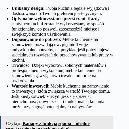
Unikalny design
: Twoja kuchnia będzie wyjątkowa i
dostosowana do Twoich preferencji estetycznych.
Optymalne wykorzystanie przestrzeni
: Każdy
centymetr kuchni zostanie wykorzystany w sposób
funkcjonalny, co pozwoli zaoszczędzić miejsce i
zwiększyć komfort użytkowania.
Dopasowanie do potrzeb
: Meble kuchenne na
zamówienie pozwalają uwzględnić Twoje
indywidualne potrzeby, na przykład jeśli potrzebujesz
specjalnych rozwiązań do przechowywania lub pracy w
kuchni.
Trwałość
: Dzięki wyborowi solidnych materiałów i
profesjonalnemu wykonaniu, meble kuchenne na
zamówienie są wyjątkowo trwałe i odporne na
uszkodzenia.
Wartość inwestycji
: Meble kuchenne na zamówienie
to inwestycja, która zwiększa wartość Twojego domu.
Jeśli kiedykolwiek zdecydujesz się sprzedać
nieruchomość, nowoczesna i funkcjonalna kuchnia
może przyciągnąć potencjalnych nabywców.
Czytaj:
Kanapy z funkcją spania – idealne
rozwiązanie do małych mieszkań