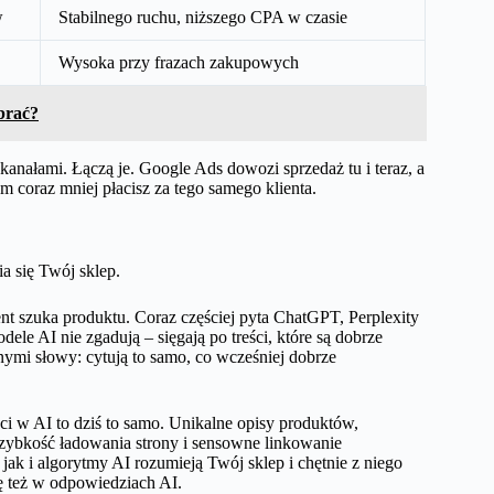
w
Stabilnego ruchu, niższego CPA w czasie
Wysoka przy frazach zakupowych
brać?
 kanałami. Łączą je. Google Ads dowozi sprzedaż tu i teraz, a
coraz mniej płacisz za tego samego klienta.
ia się Twój sklep.
t szuka produktu. Coraz częściej pyta ChatGPT, Perplexity
e AI nie zgadują – sięgają po treści, które są dobrze
nymi słowy: cytują to samo, co wcześniej dobrze
i w AI to dziś to samo. Unikalne opisy produktów,
szybkość ładowania strony i sensowne linkowanie
ak i algorytmy AI rozumieją Twój sklep i chętnie z niego
ię też w odpowiedziach AI.