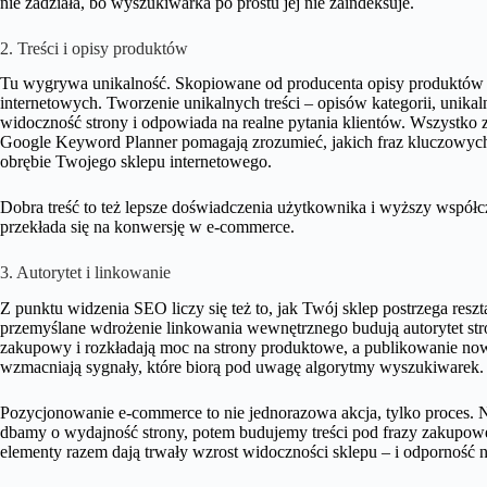
nie zadziała, bo wyszukiwarka po prostu jej nie zaindeksuje.
2. Treści i opisy produktów
Tu wygrywa unikalność. Skopiowane od producenta opisy produktów to
internetowych. Tworzenie unikalnych treści – opisów kategorii, uni
widoczność strony i odpowiada na realne pytania klientów. Wszystko z
Google Keyword Planner pomagają zrozumieć, jakich fraz kluczowych 
obrębie Twojego sklepu internetowego.
Dobra treść to też lepsze doświadczenia użytkownika i wyższy współ
przekłada się na konwersję w e-commerce.
3. Autorytet i linkowanie
Z punktu widzenia SEO liczy się też to, jak Twój sklep postrzega resz
przemyślane wdrożenie linkowania wewnętrznego budują autorytet str
zakupowy i rozkładają moc na strony produktowe, a publikowanie no
wzmacniają sygnały, które biorą pod uwagę algorytmy wyszukiwarek.
Pozycjonowanie e-commerce to nie jednorazowa akcja, tylko proces. 
dbamy o wydajność strony, potem budujemy treści pod frazy zakupowe
elementy razem dają trwały wzrost widoczności sklepu – i odporność n