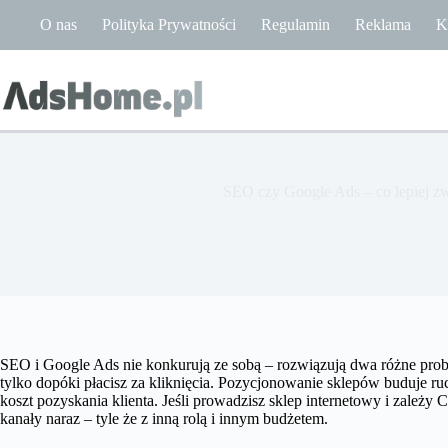
Przejdź
O nas
Polityka Prywatności
Regulamin
Reklama
K
do
treści
SEO czy Google Ads – co lepiej z
SEO i Google Ads nie konkurują ze sobą – rozwiązują dwa różne prob
tylko dopóki płacisz za kliknięcia. Pozycjonowanie sklepów buduje ruch
koszt pozyskania klienta. Jeśli prowadzisz sklep internetowy i zależy C
kanały naraz – tyle że z inną rolą i innym budżetem.