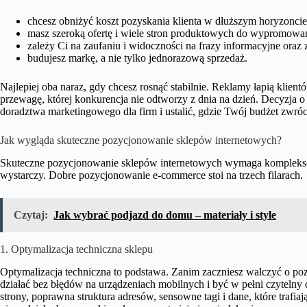
chcesz obniżyć koszt pozyskania klienta w dłuższym horyzoncie
masz szeroką ofertę i wiele stron produktowych do wypromowan
zależy Ci na zaufaniu i widoczności na frazy informacyjne oraz
budujesz markę, a nie tylko jednorazową sprzedaż.
Najlepiej oba naraz, gdy chcesz rosnąć stabilnie. Reklamy łapią klien
przewagę, której konkurencja nie odtworzy z dnia na dzień. Decyzja o
doradztwa marketingowego dla firm i ustalić, gdzie Twój budżet zwróci
Jak wygląda skuteczne pozycjonowanie sklepów internetowych?
Skuteczne pozycjonowanie sklepów internetowych wymaga kompleksow
wystarczy. Dobre pozycjonowanie e-commerce stoi na trzech filarach.
Czytaj:
Jak wybrać podjazd do domu – materiały i style
1. Optymalizacja techniczna sklepu
Optymalizacja techniczna to podstawa. Zanim zaczniesz walczyć o poz
działać bez błędów na urządzeniach mobilnych i być w pełni czytelny
strony, poprawna struktura adresów, sensowne tagi i dane, które trafia