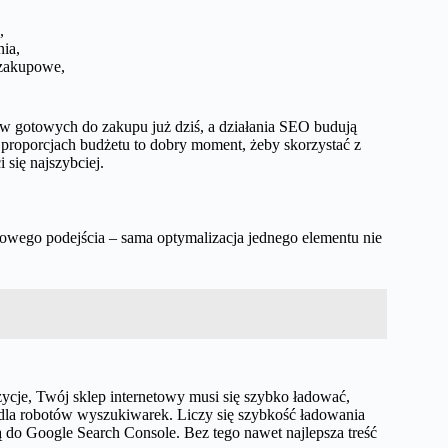
,
ia,
 zakupowe,
tów gotowych do zakupu już dziś, a działania SEO budują
 proporcjach budżetu to dobry moment, żeby skorzystać z
 się najszybciej.
ego podejścia – sama optymalizacja jednego elementu nie
ycje, Twój sklep internetowy musi się szybko ładować,
 dla robotów wyszukiwarek. Liczy się szybkość ładowania
ją do Google Search Console. Bez tego nawet najlepsza treść