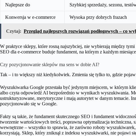
Najlepsze do
Szybkiej sprzedaży, sezonu, testó
Konwersja w e-commerce
Wysoka przy dobrych frazach
Czytaj:
Przegląd najlepszych rozwiązań podłogowych – co wy
W praktyce sklepy, które rosną najszybciej, nie wybierają między tymi
SEO dla e-commerce buduje fundament, na którym z każdym miesiącem 
Czy pozycjonowanie sklepów ma sens w dobie AI?
Tak – i to większy niż kiedykolwiek. Zmienia się tylko to, gdzie pojaw
Wyszukiwarka Google przestała być jedynym miejscem, w którym klien
albo czyta odpowiedź AI bezpośrednio w wynikach wyszukiwania. Model
ustrukturyzowane, merytoryczne i mają autorytet w danym temacie. In
pozycjonowało się w Google.
Fakty są takie, że fundament skutecznego SEO i fundament widocznośc
tworzenie wartościowych treści, poprawna optymalizacja techniczna, 
wewnętrzne – wszystko to sprawia, że zarówno roboty wyszukiwarek, j
korzystają. Sklep, który zniknął z indeksu wyszukiwarki, nie pojawi s