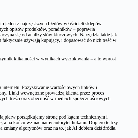
 jeden z najczęstszych błędów właścicieli sklepów
kalnych opisów produktów, poradników – poprawia
aczyna się od analizy słów kluczowych. Narzędzia takie jak
faktycznie używają kupujący, i dopasować do nich treść w
czynnik klikalności w wynikach wyszukiwania – a to wprost
ta internetu. Pozyskiwanie wartościowych linków i
ony. Linki wewnętrzne prowadzą klienta przez proces
wych treści oraz obecność w mediach społecznościowych
Najpierw porządkujemy stronę pod kątem technicznym i
, a na końcu wzmacniamy autorytet linkami. Dopiero te trzy
a zmiany algorytmów oraz na to, jak AI dobiera dziś źródła.