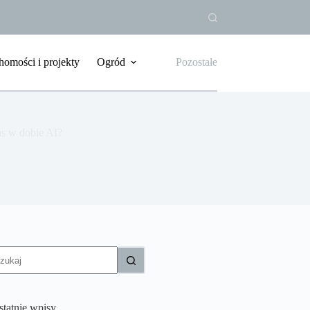
homości i projekty
Ogród
Pozostałe
s w dobie AI?
rak
yników
statnie wpisy