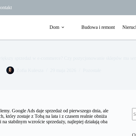
ontakt
Dom
Budowa i remont
Nieruc
większy sprzedaż w e-commerce? Czy pozycjonowanie sklepów ma sen
Zofia Kulesza
29 maja 2026
Pozostałe
B
lemy. Google Ads daje sprzedaż od pierwszego dnia, ale
w
, który zostaje z Tobą na lata i z czasem realnie obniża
i na stabilnym wzroście sprzedaży, najlepiej działają oba
O