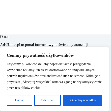
O nas
​AdsHome.pl to portal internetowy poświęcony aranżacji
wnętrz i poradom dotyczącym domów i mieszkań. Naszym
celem jest dostarczanie praktycznych wskazówek i inspiracji,
Cenimy prywatność użytkowników
które pomogą czytelnikom w tworzeniu komfortowych i
stylowych przestrzeni życiowych.
Używamy plików cookie, aby poprawić jakość przeglądania,
wyświetlać reklamy lub treści dostosowane do indywidualnych
potrzeb użytkowników oraz analizować ruch na stronie. Kliknięcie
przycisku „Akceptuj wszystkie” oznacza zgodę na wykorzystywanie
przez nas plików cookie.
O nas
Copyright © 2026 - ​
Polityka Prywatności
Dostosuj
Odrzucać
Akceptuj wszystko
AdsHome.pl
Regulamin
Reklama
Kontakt