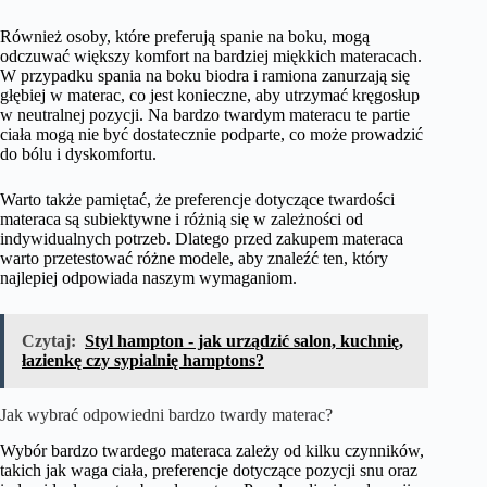
Również osoby, które preferują spanie na boku, mogą
odczuwać większy komfort na bardziej miękkich materacach.
W przypadku spania na boku biodra i ramiona zanurzają się
głębiej w materac, co jest konieczne, aby utrzymać kręgosłup
w neutralnej pozycji. Na bardzo twardym materacu te partie
ciała mogą nie być dostatecznie podparte, co może prowadzić
do bólu i dyskomfortu.
Warto także pamiętać, że preferencje dotyczące twardości
materaca są subiektywne i różnią się w zależności od
indywidualnych potrzeb. Dlatego przed zakupem materaca
warto przetestować różne modele, aby znaleźć ten, który
najlepiej odpowiada naszym wymaganiom.
Czytaj:
Styl hampton - jak urządzić salon, kuchnię,
łazienkę czy sypialnię hamptons?
Jak wybrać odpowiedni bardzo twardy materac?
Wybór bardzo twardego materaca zależy od kilku czynników,
takich jak waga ciała, preferencje dotyczące pozycji snu oraz