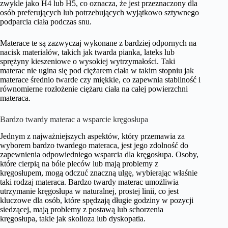
zwykle jako H4 lub H5, co oznacza, że jest przeznaczony dla
osób preferujących lub potrzebujących wyjątkowo sztywnego
podparcia ciała podczas snu.
Materace te są zazwyczaj wykonane z bardziej odpornych na
nacisk materiałów, takich jak twarda pianka, lateks lub
sprężyny kieszeniowe o wysokiej wytrzymałości. Taki
materac nie ugina się pod ciężarem ciała w takim stopniu jak
materace średnio twarde czy miękkie, co zapewnia stabilność i
równomierne rozłożenie ciężaru ciała na całej powierzchni
materaca.
Bardzo twardy materac a wsparcie kręgosłupa
Jednym z najważniejszych aspektów, który przemawia za
wyborem bardzo twardego materaca, jest jego zdolność do
zapewnienia odpowiedniego wsparcia dla kręgosłupa. Osoby,
które cierpią na bóle pleców lub mają problemy z
kręgosłupem, mogą odczuć znaczną ulgę, wybierając właśnie
taki rodzaj materaca. Bardzo twardy materac umożliwia
utrzymanie kręgosłupa w naturalnej, prostej linii, co jest
kluczowe dla osób, które spędzają długie godziny w pozycji
siedzącej, mają problemy z postawą lub schorzenia
kręgosłupa, takie jak skolioza lub dyskopatia.