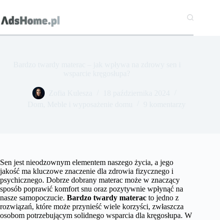
Przejdź
do
treści
Bardzo twardy materac – jak wpływa na zdrowy sen i
wsparcie kręgosłupa?
Zofia Kulesza
18 października 2024
Dom
,
Meble i wyposażenie domu
9 komentarzy
Sen jest nieodzownym elementem naszego życia, a jego
jakość ma kluczowe znaczenie dla zdrowia fizycznego i
psychicznego. Dobrze dobrany materac może w znaczący
sposób poprawić komfort snu oraz pozytywnie wpłynąć na
nasze samopoczucie.
Bardzo twardy materac
to jedno z
rozwiązań, które może przynieść wiele korzyści, zwłaszcza
osobom potrzebującym solidnego wsparcia dla kręgosłupa. W