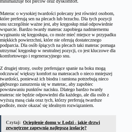
minimalizuje ból pleców oraz dyskomfort.
Materac o wysokiej twardości polecany jest również osobom,
które preferują sen na plecach lub brzuchu. Dla tych pozycji
snu szczególnie ważne jest, aby kręgosłup miał odpowiednie
wsparcie. Bardzo twardy materac zapobiega nadmiernemu
wyginaniu się kręgosłupa, co może mieć miejsce w przypadku
miękkich powierzchni, które nie oferują dostatecznego
podparcia. Dla osób śpiących na plecach taki materac pomaga
utrzymać kręgosłup w neutralnej pozycji, co jest kluczowe dla
komfortowego i regeneracyjnego snu.
Z drugiej strony, osoby preferujące spanie na boku mogą
odczuwać większy komfort na materacach o nieco mniejszej
twardości, ponieważ ich biodra i ramiona potrzebują nieco
głębszego zanurzenia się w materac, aby zapobiec
powstawaniu punktów nacisku. Dlatego bardzo twardy
materac nie będzie odpowiedni dla każdego, ale dla osób z
wyższą masą ciała oraz tych, którzy preferują twardsze
podłoże, może okazać się idealnym rozwiązaniem.
Czytaj:
Ocieplenie domu w Łodzi - jakie drzwi
zewnętrzne zapewnią najlepszą izolację?