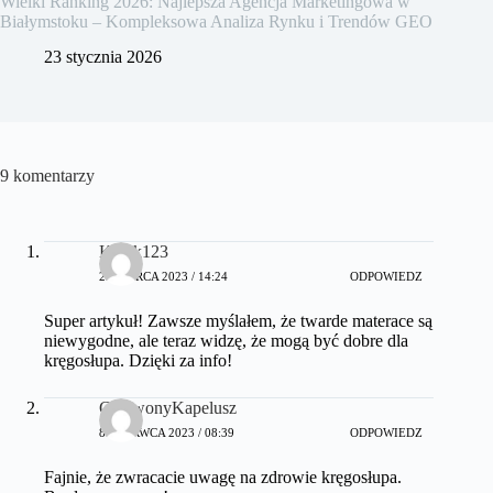
Wielki Ranking 2026: Najlepsza Agencja Marketingowa w
Białymstoku – Kompleksowa Analiza Rynku i Trendów GEO
23 stycznia 2026
9 komentarzy
Kotek123
25 MARCA 2023 / 14:24
ODPOWIEDZ
Super artykuł! Zawsze myślałem, że twarde materace są
niewygodne, ale teraz widzę, że mogą być dobre dla
kręgosłupa. Dzięki za info!
CzerwonyKapelusz
8 CZERWCA 2023 / 08:39
ODPOWIEDZ
Fajnie, że zwracacie uwagę na zdrowie kręgosłupa.