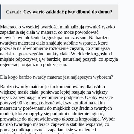
Czytaj:
Czy warto zakładać płyty dibond do domu?
Materace o wysokiej twardości minimalizują również ryzyko
zapadania się ciała w materac, co może powodować
niewłaściwe ułożenie kręgosłupa podczas snu. Na bardzo
twardym materacu ciało znajduje stabilne wsparcie, które
pozwala na równomierne rozłożenie ciężaru, co zmniejsza
nacisk na poszczególne punkty ciała. W efekcie kręgosłup i
mięśnie odpoczywają w bardziej naturalnej pozycji, co sprzyja
regeneracji organizmu podczas snu.
Dla kogo bardzo twardy materac jest najlepszym wyborem?
Bardzo twardy materac jest rekomendowany dla osób o
większej masie ciała, ponieważ lepiej reaguje na większy
ciężar, zapewniając równomierne podparcie. Osoby ważące
powyżej 90 kg mogą odczuć większy komfort na takim
materacu w porównaniu do miękkich czy średnio twardych
modeli, które mogłyby się pod nimi nadmiernie uginać,
prowadząc do nieprawidłowego ułożenia kręgosłupa. Wybór
bardzo twardego materaca zapewnia stabilne wsparcie, co
pomaga uniknąć uczucia zapadania się w materac i