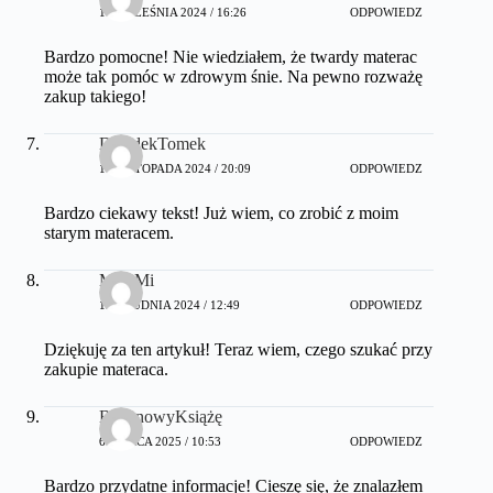
16 WRZEŚNIA 2024 / 16:26
ODPOWIEDZ
Bardzo pomocne! Nie wiedziałem, że twardy materac
może tak pomóc w zdrowym śnie. Na pewno rozważę
zakup takiego!
DziadekTomek
18 LISTOPADA 2024 / 20:09
ODPOWIEDZ
Bardzo ciekawy tekst! Już wiem, co zrobić z moim
starym materacem.
MalaMi
13 GRUDNIA 2024 / 12:49
ODPOWIEDZ
Dziękuję za ten artykuł! Teraz wiem, czego szukać przy
zakupie materaca.
BananowyKsiążę
6 MARCA 2025 / 10:53
ODPOWIEDZ
Bardzo przydatne informacje! Cieszę się, że znalazłem