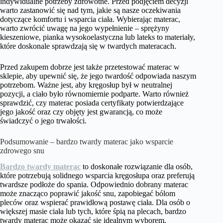
indywidualne potrzeby zdrowotne. Przed podjęciem decyzji
warto zastanowić się nad tym, jakie są nasze oczekiwania
dotyczące komfortu i wsparcia ciała. Wybierając materac,
warto zwrócić uwagę na jego wypełnienie – sprężyny
kieszeniowe, pianka wysokoelastyczna lub lateks to materiały,
które doskonale sprawdzają się w twardych materacach.
Przed zakupem dobrze jest także przetestować materac w
sklepie, aby upewnić się, że jego twardość odpowiada naszym
potrzebom. Ważne jest, aby kręgosłup był w neutralnej
pozycji, a ciało było równomiernie podparte. Warto również
sprawdzić, czy materac posiada certyfikaty potwierdzające
jego jakość oraz czy objęty jest gwarancją, co może
świadczyć o jego trwałości.
Podsumowanie – bardzo twardy materac jako wsparcie
zdrowego snu
Bardzo twardy materac
to doskonałe rozwiązanie dla osób,
które potrzebują solidnego wsparcia kręgosłupa oraz preferują
twardsze podłoże do spania. Odpowiednio dobrany materac
może znacząco poprawić jakość snu, zapobiegać bólom
pleców oraz wspierać prawidłową postawę ciała. Dla osób o
większej masie ciała lub tych, które śpią na plecach, bardzo
twardy materac może okazać się idealnym wyborem,