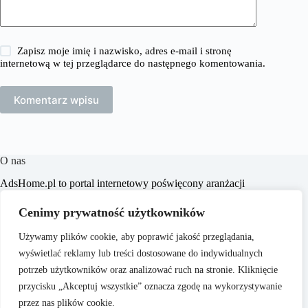
Zapisz moje imię i nazwisko, adres e-mail i stronę
internetową w tej przeglądarce do następnego komentowania.
Komentarz wpisu
O nas
​AdsHome.pl to portal internetowy poświęcony aranżacji
wnętrz i poradom dotyczącym domów i mieszkań. Naszym
celem jest dostarczanie praktycznych wskazówek i inspiracji,
Cenimy prywatność użytkowników
które pomogą czytelnikom w tworzeniu komfortowych i
stylowych przestrzeni życiowych.
Używamy plików cookie, aby poprawić jakość przeglądania,
wyświetlać reklamy lub treści dostosowane do indywidualnych
potrzeb użytkowników oraz analizować ruch na stronie. Kliknięcie
przycisku „Akceptuj wszystkie” oznacza zgodę na wykorzystywanie
przez nas plików cookie.