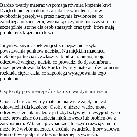
Bardzo twardy materac wspomaga również krążenie krwi.
Dzięki temu, że ciało nie zapada się w materac, krew
swobodnie przepływa przez naczynia krwionośne, co
zapobiega uczuciu zdrętwienia rąk czy nóg podczas snu. To
szczególnie istotne dla osób starszych oraz tych, które mają
problemy z krążeniem krwi.
Innym ważnym aspektem jest zmniejszenie ryzyka
powstawania punktów nacisku. Na miękkim materacu
niektóre partie ciała, zwłaszcza biodra i ramiona, mogą
odczuwać większy nacisk, co prowadzi do dyskomfortu i
może powodować bóle. Bardzo twardy materac równomiernie
rozkłada ciężar ciała, co zapobiega występowaniu tego
problemu.
Czy każdy powinien spać na bardzo twardym materacu?
Chociaż bardzo twardy materac ma wiele zalet, nie jest
odpowiedni dla każdego. Osoby o niższej wadze mogą
odczuwać, że taki materac jest zbyt sztywny i niewygodny, co
może prowadzić do napięcia mięśniowego lub problemów z
zasypianiem. W takich przypadkach lepszym rozwiązaniem
może być wybór materaca o średniej twardości, który zapewni
komfortowe podparcie bez nadmiernej sztywności.