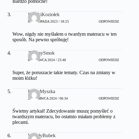
Bardzo pomocne!
SzybkiKoziołek
8 LISTOPADA 2023 / 18:25
ODPOWIEDZ
Wow, nigdy nie myślałem o twardym materacu w ten
sposób. Na pewno spróbuję!
ZielonySmok
8 CZERWCA 2024 / 23:46
ODPOWIEDZ
Super, że poruszacie takie tematy. Czas na zmiany w
moim łóżku!
KociaMyszka
29 CZERWCA 2024 / 06:34
ODPOWIEDZ
Świetny artykuł! Zdecydowanie muszę pomyśleć o
twardszym materacu, bo ostatnio miałam problemy z
plecami.
WesołyBubek