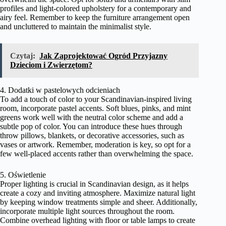
profiles and light-colored upholstery for a contemporary and
airy feel. Remember to keep the furniture arrangement open
and uncluttered to maintain the minimalist style.
Czytaj:
Jak Zaprojektować Ogród Przyjazny
Dzieciom i Zwierzętom?
4. Dodatki w pastelowych odcieniach
To add a touch of color to your Scandinavian-inspired living
room, incorporate pastel accents. Soft blues, pinks, and mint
greens work well with the neutral color scheme and add a
subtle pop of color. You can introduce these hues through
throw pillows, blankets, or decorative accessories, such as
vases or artwork. Remember, moderation is key, so opt for a
few well-placed accents rather than overwhelming the space.
5. Oświetlenie
Proper lighting is crucial in Scandinavian design, as it helps
create a cozy and inviting atmosphere. Maximize natural light
by keeping window treatments simple and sheer. Additionally,
incorporate multiple light sources throughout the room.
Combine overhead lighting with floor or table lamps to create