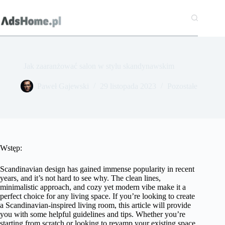
Przejdź
do
treści
Jak zaaranżować salon w stylu skandynawskim
Paweł Gajewski
29 listopada 2023
Pozostałe
Wstęp:
Scandinavian design has gained immense popularity in recent
years, and it’s not hard to see why. The clean lines,
minimalistic approach, and cozy yet modern vibe make it a
perfect choice for any living space. If you’re looking to create
a Scandinavian-inspired living room, this article will provide
you with some helpful guidelines and tips. Whether you’re
starting from scratch or looking to revamp your existing space,