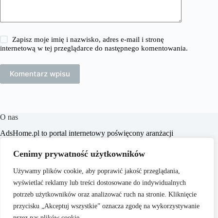
Zapisz moje imię i nazwisko, adres e-mail i stronę
internetową w tej przeglądarce do następnego komentowania.
Komentarz wpisu
O nas
​AdsHome.pl to portal internetowy poświęcony aranżacji
wnętrz i poradom dotyczącym domów i mieszkań. Naszym
celem jest dostarczanie praktycznych wskazówek i inspiracji,
Cenimy prywatność użytkowników
które pomogą czytelnikom w tworzeniu komfortowych i
stylowych przestrzeni życiowych.
Używamy plików cookie, aby poprawić jakość przeglądania,
wyświetlać reklamy lub treści dostosowane do indywidualnych
potrzeb użytkowników oraz analizować ruch na stronie. Kliknięcie
przycisku „Akceptuj wszystkie” oznacza zgodę na wykorzystywanie
przez nas plików cookie.