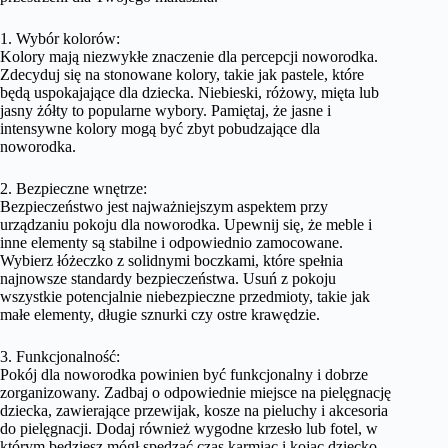
1. Wybór kolorów:
Kolory mają niezwykłe znaczenie dla percepcji noworodka.
Zdecyduj się na stonowane kolory, takie jak pastele, które
będą uspokajające dla dziecka. Niebieski, różowy, mięta lub
jasny żółty to popularne wybory. Pamiętaj, że jasne i
intensywne kolory mogą być zbyt pobudzające dla
noworodka.
2. Bezpieczne wnętrze:
Bezpieczeństwo jest najważniejszym aspektem przy
urządzaniu pokoju dla noworodka. Upewnij się, że meble i
inne elementy są stabilne i odpowiednio zamocowane.
Wybierz łóżeczko z solidnymi boczkami, które spełnia
najnowsze standardy bezpieczeństwa. Usuń z pokoju
wszystkie potencjalnie niebezpieczne przedmioty, takie jak
małe elementy, długie sznurki czy ostre krawędzie.
3. Funkcjonalność:
Pokój dla noworodka powinien być funkcjonalny i dobrze
zorganizowany. Zadbaj o odpowiednie miejsce na pielęgnację
dziecka, zawierające przewijak, kosze na pieluchy i akcesoria
do pielęgnacji. Dodaj również wygodne krzesło lub fotel, w
którym będziesz mógł spędzać czas karmiąc i kojąc dziecko.