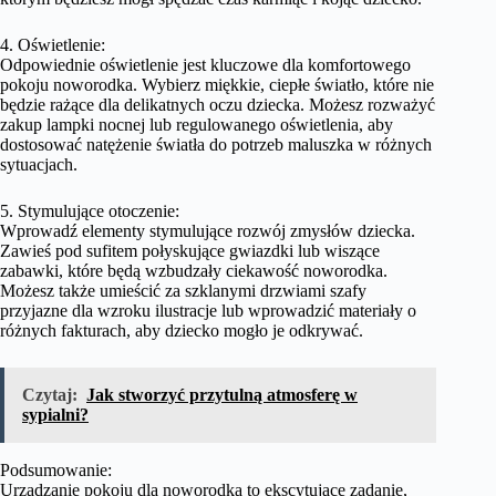
4. Oświetlenie:
Odpowiednie oświetlenie jest kluczowe dla komfortowego
pokoju noworodka. Wybierz miękkie, ciepłe światło, które nie
będzie rażące dla delikatnych oczu dziecka. Możesz rozważyć
zakup lampki nocnej lub regulowanego oświetlenia, aby
dostosować natężenie światła do potrzeb maluszka w różnych
sytuacjach.
5. Stymulujące otoczenie:
Wprowadź elementy stymulujące rozwój zmysłów dziecka.
Zawieś pod sufitem połyskujące gwiazdki lub wiszące
zabawki, które będą wzbudzały ciekawość noworodka.
Możesz także umieścić za szklanymi drzwiami szafy
przyjazne dla wzroku ilustracje lub wprowadzić materiały o
różnych fakturach, aby dziecko mogło je odkrywać.
Czytaj:
Jak stworzyć przytulną atmosferę w
sypialni?
Podsumowanie:
Urządzanie pokoju dla noworodka to ekscytujące zadanie,