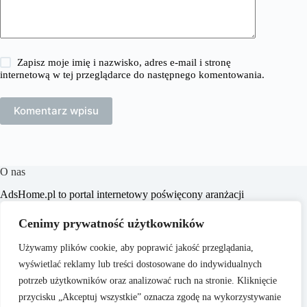
Zapisz moje imię i nazwisko, adres e-mail i stronę
internetową w tej przeglądarce do następnego komentowania.
Komentarz wpisu
O nas
​AdsHome.pl to portal internetowy poświęcony aranżacji
wnętrz i poradom dotyczącym domów i mieszkań. Naszym
celem jest dostarczanie praktycznych wskazówek i inspiracji,
Cenimy prywatność użytkowników
które pomogą czytelnikom w tworzeniu komfortowych i
stylowych przestrzeni życiowych.
Używamy plików cookie, aby poprawić jakość przeglądania,
wyświetlać reklamy lub treści dostosowane do indywidualnych
potrzeb użytkowników oraz analizować ruch na stronie. Kliknięcie
przycisku „Akceptuj wszystkie” oznacza zgodę na wykorzystywanie