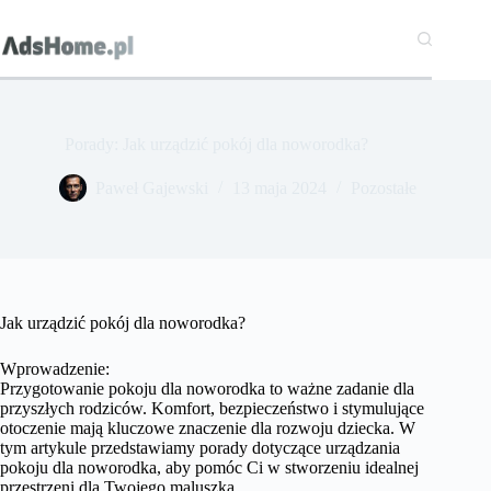
Przejdź
do
treści
Porady: Jak urządzić pokój dla noworodka?
Paweł Gajewski
13 maja 2024
Pozostałe
Jak urządzić pokój dla noworodka?
Wprowadzenie:
Przygotowanie pokoju dla noworodka to ważne zadanie dla
przyszłych rodziców. Komfort, bezpieczeństwo i stymulujące
otoczenie mają kluczowe znaczenie dla rozwoju dziecka. W
tym artykule przedstawiamy porady dotyczące urządzania
pokoju dla noworodka, aby pomóc Ci w stworzeniu idealnej
przestrzeni dla Twojego maluszka.