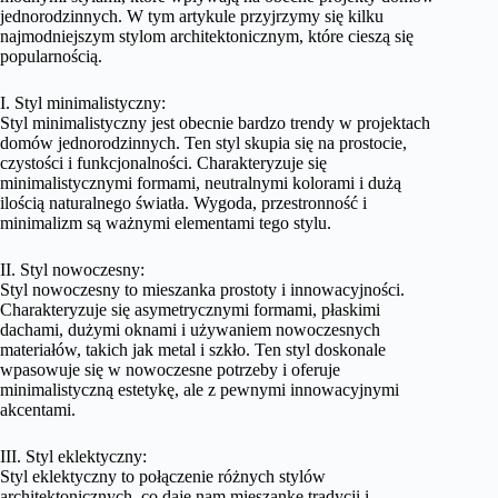
jednorodzinnych. W tym artykule przyjrzymy się kilku
najmodniejszym stylom architektonicznym, które cieszą się
popularnością.
I. Styl minimalistyczny:
Styl minimalistyczny jest obecnie bardzo trendy w projektach
domów jednorodzinnych. Ten styl skupia się na prostocie,
czystości i funkcjonalności. Charakteryzuje się
minimalistycznymi formami, neutralnymi kolorami i dużą
ilością naturalnego światła. Wygoda, przestronność i
minimalizm są ważnymi elementami tego stylu.
II. Styl nowoczesny:
Styl nowoczesny to mieszanka prostoty i innowacyjności.
Charakteryzuje się asymetrycznymi formami, płaskimi
dachami, dużymi oknami i używaniem nowoczesnych
materiałów, takich jak metal i szkło. Ten styl doskonale
wpasowuje się w nowoczesne potrzeby i oferuje
minimalistyczną estetykę, ale z pewnymi innowacyjnymi
akcentami.
III. Styl eklektyczny:
Styl eklektyczny to połączenie różnych stylów
architektonicznych, co daje nam mieszankę tradycji i