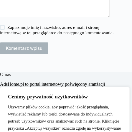
Zapisz moje imię i nazwisko, adres e-mail i stronę
internetową w tej przeglądarce do następnego komentowania.
Komentarz wpisu
O nas
​AdsHome.pl to portal internetowy poświęcony aranżacji
wnętrz i poradom dotyczącym domów i mieszkań. Naszym
celem jest dostarczanie praktycznych wskazówek i inspiracji,
Cenimy prywatność użytkowników
które pomogą czytelnikom w tworzeniu komfortowych i
stylowych przestrzeni życiowych.
Używamy plików cookie, aby poprawić jakość przeglądania,
wyświetlać reklamy lub treści dostosowane do indywidualnych
potrzeb użytkowników oraz analizować ruch na stronie. Kliknięcie
przycisku „Akceptuj wszystkie” oznacza zgodę na wykorzystywanie