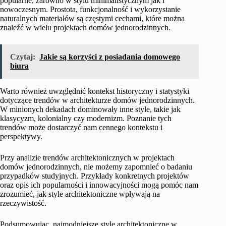
popularne, zarówno w stylu minimalistycznym jak i
nowoczesnym. Prostota, funkcjonalność i wykorzystanie
naturalnych materiałów są częstymi cechami, które można
znaleźć w wielu projektach domów jednorodzinnych.
Czytaj:
Jakie są korzyści z posiadania domowego
biura
Warto również uwzględnić kontekst historyczny i statystyki
dotyczące trendów w architekturze domów jednorodzinnych.
W minionych dekadach dominowały inne style, takie jak
klasycyzm, kolonialny czy modernizm. Poznanie tych
trendów może dostarczyć nam cennego kontekstu i
perspektywy.
Przy analizie trendów architektonicznych w projektach
domów jednorodzinnych, nie możemy zapomnieć o badaniu
przypadków studyjnych. Przykłady konkretnych projektów
oraz opis ich popularności i innowacyjności mogą pomóc nam
zrozumieć, jak style architektoniczne wpływają na
rzeczywistość.
Podsumowując, najmodniejsze style architektoniczne w