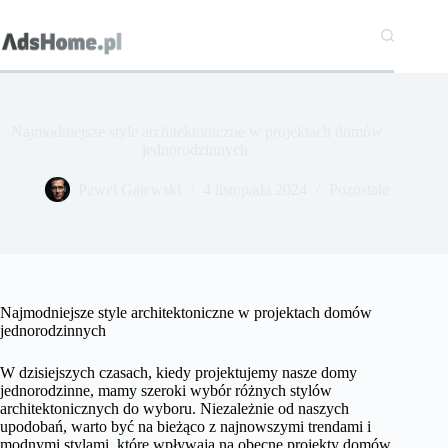
Przejdź
do
treści
Najmodniejsze style architektoniczne w projektach domów
jednorodzinnych.
Paweł Gajewski
4 listopada 2024
Pozostałe
Najmodniejsze style architektoniczne w projektach domów
jednorodzinnych
W dzisiejszych czasach, kiedy projektujemy nasze domy
jednorodzinne, mamy szeroki wybór różnych stylów
architektonicznych do wyboru. Niezależnie od naszych
upodobań, warto być na bieżąco z najnowszymi trendami i
modnymi stylami, które wpływają na obecne projekty domów