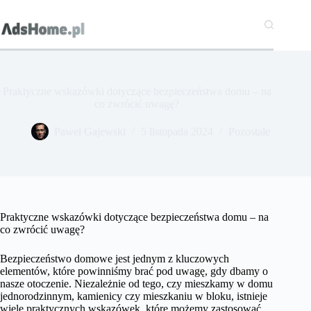
Przejdź
do
treści
Praktyczne wskazówki dotyczące bezpieczeństwa domu – na
co zwrócić uwagę?
Paweł Gajewski
5 listopada 2024
Pozostałe
Praktyczne wskazówki dotyczące bezpieczeństwa domu – na
co zwrócić uwagę?
Bezpieczeństwo domowe jest jednym z kluczowych
elementów, które powinniśmy brać pod uwagę, gdy dbamy o
nasze otoczenie. Niezależnie od tego, czy mieszkamy w domu
jednorodzinnym, kamienicy czy mieszkaniu w bloku, istnieje
wiele praktycznych wskazówek, które możemy zastosować,