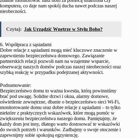
zdalnie monitorować nasz dom za pomocą smartfona czy
komputera, co daje nam spokój ducha nawet podczas naszej
nieobecności.
Czytaj:
Jak Urządzić Wnętrze w Stylu Boho?
6. Współpraca z sąsiadami
Dobre relacje z sąsiadami mogą mieć kluczowe znaczenie w
zapewnieniu bezpieczeństwa domowego. Zawiązanie
partnerskich relacji pozwoli nam na wzajemne wsparcie,
obserwację naszych domów podczas naszej nieobecności oraz
szybką reakcję w przypadku podejrzanej aktywności.
Podsumowanie:
Bezpieczeństwo domu to ważna kwestia, którą powinniśmy
brać pod uwagę. Solidne drzwi i okna, alarmy domowe,
oświetlenie zewnętrzne, dbanie o bezpieczeństwo sieci Wi-Fi,
monitorowanie domu oraz dobre relacje z sąsiadami – to tylko
niektóre z praktycznych wskazówek, które mogą pomóc w
zwiększeniu bezpieczeństwa naszego domu. Pamiętajmy, że
każdy dom jest inny, dlatego warto dostosować te wskazówki
do swoich potrzeb i warunków. Zadbajmy o swoje otoczenie i
zapewnijmy sobie spokojną egzystencję.