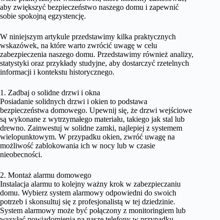
aby zwiększyć bezpieczeństwo naszego domu i zapewnić
sobie spokojną egzystencję.
W niniejszym artykule przedstawimy kilka praktycznych
wskazówek, na które warto zwrócić uwagę w celu
zabezpieczenia naszego domu. Przedstawimy również analizy,
statystyki oraz przykłady studyjne, aby dostarczyć rzetelnych
informacji i kontekstu historycznego.
1. Zadbaj o solidne drzwi i okna
Posiadanie solidnych drzwi i okien to podstawa
bezpieczeństwa domowego. Upewnij się, że drzwi wejściowe
są wykonane z wytrzymałego materiału, takiego jak stal lub
drewno. Zainwestuj w solidne zamki, najlepiej z systemem
wielopunktowym. W przypadku okien, zwróć uwagę na
możliwość zablokowania ich w nocy lub w czasie
nieobecności.
2. Montaż alarmu domowego
Instalacja alarmu to kolejny ważny krok w zabezpieczaniu
domu. Wybierz system alarmowy odpowiedni do swoich
potrzeb i skonsultuj się z profesjonalistą w tej dziedzinie.
System alarmowy może być połączony z monitoringiem lub
wysyłać powiadomienia na nasze telefony w przypadku