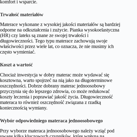
komfort i wsparcie.
Trwałość materiałów
Materace wykonane z wysokiej jakości materiałów są bardziej
odporne na odkształcenia i zużycie. Pianka wysokoelastyczna
(HR) czy lateks są znane ze swojej trwałości i
długowieczności. Tego typu materace zachowują swoje
właściwości przez wiele lat, co oznacza, że nie musimy ich
często wymieniać.
Koszt a wartość
Chociaż inwestycja w dobry materac może wydawać się
kosztowna, warto spojrzeć na nią jako na długoterminowe
oszczędności. Dobrze dobrany materac jednoosobowy
przyczynia się do lepszego zdrowia, co może redukować
koszty leczenia i poprawiać jakość życia. Długowieczność
materaca to również oszczędność związana z rzadką
koniecznością wymiany.
Wybór odpowiedniego materaca jednoosobowego
Przy wyborze materaca jednoosobowego należy wziąć pod
uwagę kilka kluczowych czynników, które wpłyną na