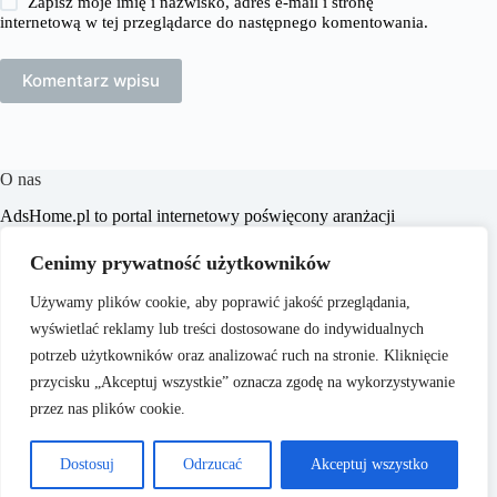
Zapisz moje imię i nazwisko, adres e-mail i stronę
internetową w tej przeglądarce do następnego komentowania.
Komentarz wpisu
O nas
​AdsHome.pl to portal internetowy poświęcony aranżacji
wnętrz i poradom dotyczącym domów i mieszkań. Naszym
celem jest dostarczanie praktycznych wskazówek i inspiracji,
Cenimy prywatność użytkowników
które pomogą czytelnikom w tworzeniu komfortowych i
stylowych przestrzeni życiowych.
Używamy plików cookie, aby poprawić jakość przeglądania,
wyświetlać reklamy lub treści dostosowane do indywidualnych
potrzeb użytkowników oraz analizować ruch na stronie. Kliknięcie
przycisku „Akceptuj wszystkie” oznacza zgodę na wykorzystywanie
przez nas plików cookie.
O nas
Copyright © 2026 - ​
Polityka Prywatności
Dostosuj
Odrzucać
Akceptuj wszystko
AdsHome.pl
Regulamin