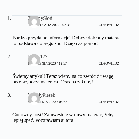
ZielonySłoń
12 LISTOPADA 2022 / 02:38
ODPOWIEDZ
Bardzo przydatne informacje! Dobrze dobrany materac
to podstawa dobrego snu. Dzięki za pomoc!
Kotek123
8 STYCZNIA 2023 / 12:57
ODPOWIEDZ
Świetny artykuł! Teraz wiem, na co zwrócić uwagę
przy wyborze materaca. Czas na zakupy!
WesołyPiesek
9 KWIETNIA 2023 / 06:52
ODPOWIEDZ
Cudowny post! Zainwestuję w nowy materac, żeby
lepiej spać. Pozdrawiam autora!