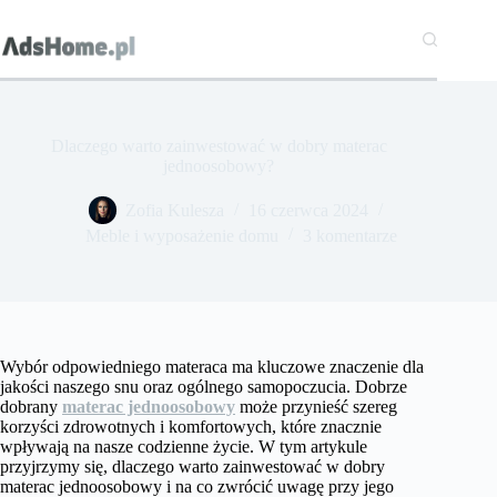
Przejdź
do
treści
Dlaczego warto zainwestować w dobry materac
jednoosobowy?
Zofia Kulesza
16 czerwca 2024
Meble i wyposażenie domu
3 komentarze
Wybór odpowiedniego materaca ma kluczowe znaczenie dla
jakości naszego snu oraz ogólnego samopoczucia. Dobrze
dobrany
materac jednoosobowy
może przynieść szereg
korzyści zdrowotnych i komfortowych, które znacznie
wpływają na nasze codzienne życie. W tym artykule
przyjrzymy się, dlaczego warto zainwestować w dobry
materac jednoosobowy i na co zwrócić uwagę przy jego