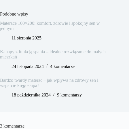
Podobne wpisy
Materace 100×200: komfort, zdrowie i spokojny sen w
jednym
11 sierpnia 2025
Kanapy z funkcją spania – idealne rozwiązanie do małych
mieszkań
24 listopada 2024
4 komentarze
Bardzo twardy materac – jak wpływa na zdrowy sen i
wsparcie kręgosłupa?
18 października 2024
9 komentarzy
3 komentarze