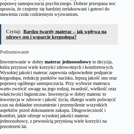
poprawę samopoczucia psychicznego. Dobrze przespana noc
sprawia, że czujemy się bardziej zrelaksowani i gotowi do
stawienia czoła codziennym wyzwaniom.
Czytaj:
Bardzo twardy materac – jak wpływa na
zdrowy sen i wsparcie kręgosłupa?
Podsumowanie
Inwestowanie w dobry
materac jednoosobowy
to decyzja,
która przynosi wiele korzyści zdrowotnych i komfortowych.
Wysokiej jakości materac zapewnia odpowiednie podparcie
kręgosłupa, redukcję punktów nacisku, lepszą jakość snu oraz
poprawę ogólnego samopoczucia. Przy wyborze materaca
warto zwrócić uwagę na jego rodzaj, twardość, wielkość oraz
właściwości higieniczne. Inwestycja w dobry materac to
inwestycja w zdrowie i jakość życia, dlatego warto poświęcić
czas na dokładne zrozumienie i przemyślenie wszystkich
aspektów przed dokonaniem zakupu. Długowieczność i
komfort, jakie oferuje wysokiej jakości materac
jednoosobowy, z pewnością przyniosą wiele korzyści na
przestrzeni lat.