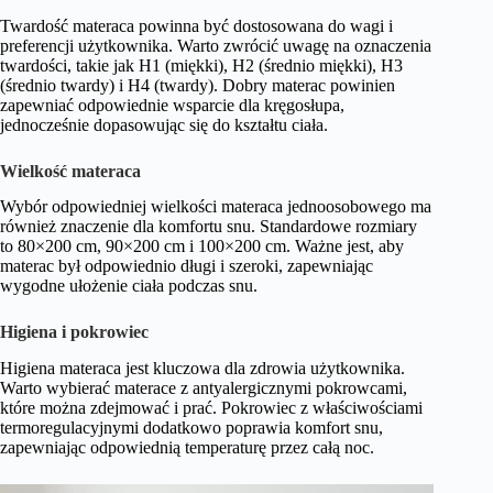
Twardość materaca powinna być dostosowana do wagi i
preferencji użytkownika. Warto zwrócić uwagę na oznaczenia
twardości, takie jak H1 (miękki), H2 (średnio miękki), H3
(średnio twardy) i H4 (twardy). Dobry materac powinien
zapewniać odpowiednie wsparcie dla kręgosłupa,
jednocześnie dopasowując się do kształtu ciała.
Wielkość materaca
Wybór odpowiedniej wielkości materaca jednoosobowego ma
również znaczenie dla komfortu snu. Standardowe rozmiary
to 80×200 cm, 90×200 cm i 100×200 cm. Ważne jest, aby
materac był odpowiednio długi i szeroki, zapewniając
wygodne ułożenie ciała podczas snu.
Higiena i pokrowiec
Higiena materaca jest kluczowa dla zdrowia użytkownika.
Warto wybierać materace z antyalergicznymi pokrowcami,
które można zdejmować i prać. Pokrowiec z właściwościami
termoregulacyjnymi dodatkowo poprawia komfort snu,
zapewniając odpowiednią temperaturę przez całą noc.