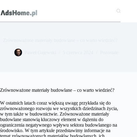
Przejdź
do
treści
Zrównoważone materiały budowlane – co warto wiedzieć?
Paweł Gajewski
5 czerwca 2024
Pozostałe
Zrównoważone materiały budowlane – co warto wiedzieć?
W ostatnich latach coraz większą uwagę przykłada się do
zrównoważonego rozwoju we wszystkich dziedzinach życia,
w tym także w budownictwie. Zrównoważone materiały
budowlane stanowią kluczowy element w dążeniu do
ograniczenia negatywnego wpływu sektora budowlanego na
środowisko. W tym artykule przedstawimy informacje na
temat zrównoważonych materiałów budowlanych, ich