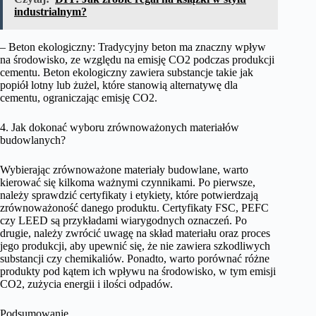
industrialnym?
– Beton ekologiczny: Tradycyjny beton ma znaczny wpływ
na środowisko, ze względu na emisję CO2 podczas produkcji
cementu. Beton ekologiczny zawiera substancje takie jak
popiół lotny lub żużel, które stanowią alternatywę dla
cementu, ograniczając emisję CO2.
4. Jak dokonać wyboru zrównoważonych materiałów
budowlanych?
Wybierając zrównoważone materiały budowlane, warto
kierować się kilkoma ważnymi czynnikami. Po pierwsze,
należy sprawdzić certyfikaty i etykiety, które potwierdzają
zrównoważoność danego produktu. Certyfikaty FSC, PEFC
czy LEED są przykładami wiarygodnych oznaczeń. Po
drugie, należy zwrócić uwagę na skład materiału oraz proces
jego produkcji, aby upewnić się, że nie zawiera szkodliwych
substancji czy chemikaliów. Ponadto, warto porównać różne
produkty pod kątem ich wpływu na środowisko, w tym emisji
CO2, zużycia energii i ilości odpadów.
Podsumowanie