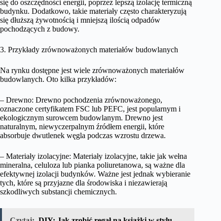
się do oszczędności energii, poprzez lepszą izolację termiczną
budynku. Dodatkowo, takie materiały często charakteryzują
się dłuższą żywotnością i mniejszą ilością odpadów
pochodzących z budowy.
3. Przykłady zrównoważonych materiałów budowlanych
Na rynku dostępne jest wiele zrównoważonych materiałów
budowlanych. Oto kilka przykładów:
– Drewno: Drewno pochodzenia zrównoważonego,
oznaczone certyfikatem FSC lub PEFC, jest popularnym i
ekologicznym surowcem budowlanym. Drewno jest
naturalnym, niewyczerpalnym źródłem energii, które
absorbuje dwutlenek węgla podczas wzrostu drzewa.
– Materiały izolacyjne: Materiały izolacyjne, takie jak wełna
mineralna, celuloza lub pianka poliuretanowa, są ważne dla
efektywnej izolacji budynków. Ważne jest jednak wybieranie
tych, które są przyjazne dla środowiska i niezawierają
szkodliwych substancji chemicznych.
Czytaj:
DIY: Jak zrobić regał na książki w stylu