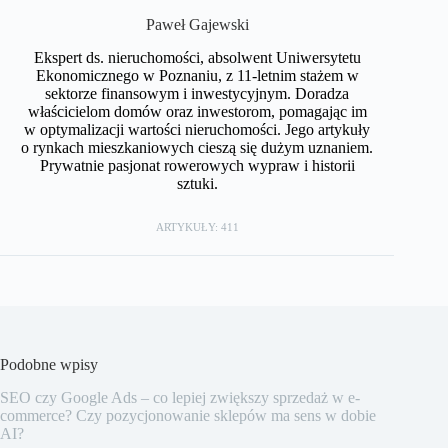
Paweł Gajewski
Ekspert ds. nieruchomości, absolwent Uniwersytetu
Ekonomicznego w Poznaniu, z 11-letnim stażem w
sektorze finansowym i inwestycyjnym. Doradza
właścicielom domów oraz inwestorom, pomagając im
w optymalizacji wartości nieruchomości. Jego artykuły
o rynkach mieszkaniowych cieszą się dużym uznaniem.
Prywatnie pasjonat rowerowych wypraw i historii
sztuki.
ARTYKUŁY: 411
Podobne wpisy
SEO czy Google Ads – co lepiej zwiększy sprzedaż w e-
commerce? Czy pozycjonowanie sklepów ma sens w dobie
AI?