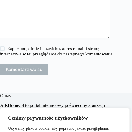
Zapisz moje imię i nazwisko, adres e-mail i stronę
internetową w tej przeglądarce do następnego komentowania.
Komentarz wpisu
O nas
​AdsHome.pl to portal internetowy poświęcony aranżacji
wnętrz i poradom dotyczącym domów i mieszkań. Naszym
celem jest dostarczanie praktycznych wskazówek i inspiracji,
Cenimy prywatność użytkowników
które pomogą czytelnikom w tworzeniu komfortowych i
stylowych przestrzeni życiowych.
Używamy plików cookie, aby poprawić jakość przeglądania,