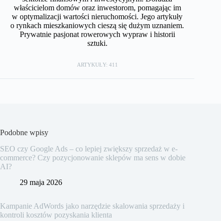
właścicielom domów oraz inwestorom, pomagając im
w optymalizacji wartości nieruchomości. Jego artykuły
o rynkach mieszkaniowych cieszą się dużym uznaniem.
Prywatnie pasjonat rowerowych wypraw i historii
sztuki.
ARTYKUŁY: 411
Podobne wpisy
SEO czy Google Ads – co lepiej zwiększy sprzedaż w e-
commerce? Czy pozycjonowanie sklepów ma sens w dobie
AI?
29 maja 2026
Kampanie AdWords jako narzędzie skalowania sprzedaży i
kontroli kosztów pozyskania klienta