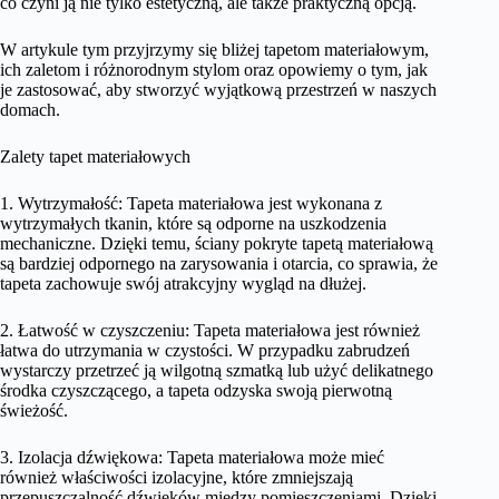
co czyni ją nie tylko estetyczną, ale także praktyczną opcją.
W artykule tym przyjrzymy się bliżej tapetom materiałowym,
ich zaletom i różnorodnym stylom oraz opowiemy o tym, jak
je zastosować, aby stworzyć wyjątkową przestrzeń w naszych
domach.
Zalety tapet materiałowych
1. Wytrzymałość: Tapeta materiałowa jest wykonana z
wytrzymałych tkanin, które są odporne na uszkodzenia
mechaniczne. Dzięki temu, ściany pokryte tapetą materiałową
są bardziej odpornego na zarysowania i otarcia, co sprawia, że
tapeta zachowuje swój atrakcyjny wygląd na dłużej.
2. Łatwość w czyszczeniu: Tapeta materiałowa jest również
łatwa do utrzymania w czystości. W przypadku zabrudzeń
wystarczy przetrzeć ją wilgotną szmatką lub użyć delikatnego
środka czyszczącego, a tapeta odzyska swoją pierwotną
świeżość.
3. Izolacja dźwiękowa: Tapeta materiałowa może mieć
również właściwości izolacyjne, które zmniejszają
przepuszczalność dźwięków między pomieszczeniami. Dzięki