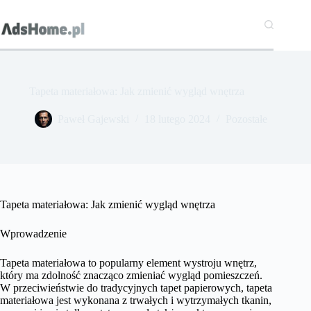
Przejdź
do
treści
Tapeta materiałowa: Jak zmienić wygląd wnętrza
Paweł Gajewski
18 lutego 2024
Pozostałe
Tapeta materiałowa: Jak zmienić wygląd wnętrza
Wprowadzenie
Tapeta materiałowa to popularny element wystroju wnętrz,
który ma zdolność znacząco zmieniać wygląd pomieszczeń.
W przeciwieństwie do tradycyjnych tapet papierowych, tapeta
materiałowa jest wykonana z trwałych i wytrzymałych tkanin,