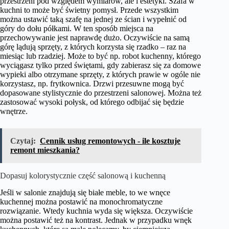
przestrzeni pod względem wymiarów, ale i estetyki. Szafa w
kuchni to może być świetny pomysł. Przede wszystkim
można ustawić taką szafę na jednej ze ścian i wypełnić od
góry do dołu półkami. W ten sposób miejsca na
przechowywanie jest naprawdę dużo. Oczywiście na samą
górę lądują sprzęty, z których korzysta się rzadko – raz na
miesiąc lub rzadziej. Może to być np. robot kuchenny, którego
wyciągasz tylko przed świętami, gdy zabierasz się za domowe
wypieki albo otrzymane sprzęty, z których prawie w ogóle nie
korzystasz, np. frytkownica. Drzwi przesuwne mogą być
dopasowane stylistycznie do przestrzeni salonowej. Można też
zastosować wysoki połysk, od którego odbijać się będzie
wnętrze.
Czytaj:
Cennik usług remontowych - ile kosztuje
remont mieszkania?
Dopasuj kolorystycznie część salonową i kuchenną
Jeśli w salonie znajdują się białe meble, to we wnęce
kuchennej można postawić na monochromatyczne
rozwiązanie. Wtedy kuchnia wyda się większa. Oczywiście
można postawić też na kontrast. Jednak w przypadku wnęk