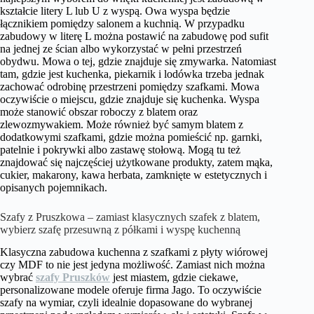
kształcie litery L lub U z wyspą. Owa wyspa będzie
łącznikiem pomiędzy salonem a kuchnią. W przypadku
zabudowy w literę L można postawić na zabudowę pod sufit
na jednej ze ścian albo wykorzystać w pełni przestrzeń
obydwu. Mowa o tej, gdzie znajduje się zmywarka. Natomiast
tam, gdzie jest kuchenka, piekarnik i lodówka trzeba jednak
zachować odrobinę przestrzeni pomiędzy szafkami. Mowa
oczywiście o miejscu, gdzie znajduje się kuchenka. Wyspa
może stanowić obszar roboczy z blatem oraz
zlewozmywakiem. Może również być samym blatem z
dodatkowymi szafkami, gdzie można pomieścić np. garnki,
patelnie i pokrywki albo zastawę stołową. Mogą tu też
znajdować się najczęściej użytkowane produkty, zatem mąka,
cukier, makarony, kawa herbata, zamknięte w estetycznych i
opisanych pojemnikach.
Szafy z Pruszkowa – zamiast klasycznych szafek z blatem,
wybierz szafę przesuwną z półkami i wyspę kuchenną
Klasyczna zabudowa kuchenna z szafkami z płyty wiórowej
czy MDF to nie jest jedyna możliwość. Zamiast nich można
wybrać
szafy Pruszków
jest miastem, gdzie ciekawe,
personalizowane modele oferuje firma Jago. To oczywiście
szafy na wymiar, czyli idealnie dopasowane do wybranej