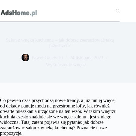
Przejdź
do
treści
Salon z wnęką kuchenną – jak dobrze zaaranżować taką
przestrzeń?
Paweł Gajewski
24 listopada 2021
Wykończenie wnętrz
Co pewien czas przychodzą nowe trendy, a już mniej więcej
od dekady panuje moda na przestronne lofty, jak również
otwarte mieszkania urządzone na ten wzór. W takim wnętrzu
kuchnia często znajduje się we wnęce salonu i jest z niego
widoczna. Tutaj zatem pojawia się pytanie: jak dobrze
zaaranżować salon z wnęką kuchenną? Poznajcie nasze
propozycje.