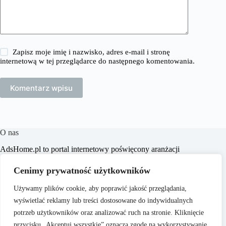
Zapisz moje imię i nazwisko, adres e-mail i stronę
internetową w tej przeglądarce do następnego komentowania.
Komentarz wpisu
O nas
​AdsHome.pl to portal internetowy poświęcony aranżacji
wnętrz i poradom dotyczącym domów i mieszkań. Naszym
celem jest dostarczanie praktycznych wskazówek i inspiracji,
Cenimy prywatność użytkowników
które pomogą czytelnikom w tworzeniu komfortowych i
stylowych przestrzeni życiowych.
Używamy plików cookie, aby poprawić jakość przeglądania,
wyświetlać reklamy lub treści dostosowane do indywidualnych
potrzeb użytkowników oraz analizować ruch na stronie. Kliknięcie
przycisku „Akceptuj wszystkie” oznacza zgodę na wykorzystywanie