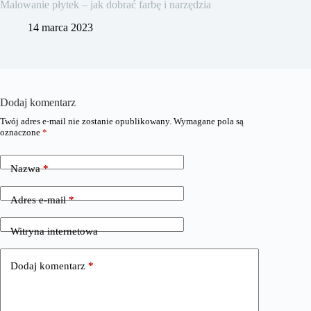
Malowanie płytek – jak dobrać farbę i narzędzia
14 marca 2023
Dodaj komentarz
Twój adres e-mail nie zostanie opublikowany.
Wymagane pola są
oznaczone
*
Nazwa
*
Adres e-mail
*
Witryna internetowa
Dodaj komentarz
*