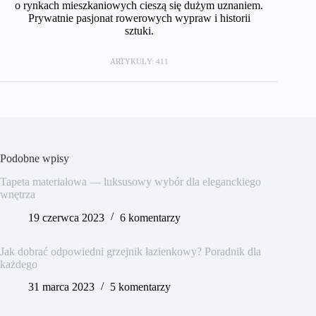
o rynkach mieszkaniowych cieszą się dużym uznaniem.
Prywatnie pasjonat rowerowych wypraw i historii
sztuki.
ARTYKUŁY: 411
Podobne wpisy
Tapeta materiałowa — luksusowy wybór dla eleganckiego
wnętrza
19 czerwca 2023
6 komentarzy
Jak dobrać odpowiedni grzejnik łazienkowy? Poradnik dla
każdego
31 marca 2023
5 komentarzy