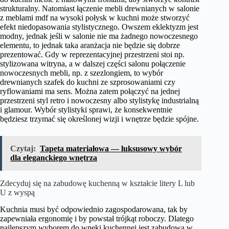
strukturalny. Natomiast łączenie mebli drewnianych w salonie
z meblami mdf na wysoki połysk w kuchni może stworzyć
efekt niedopasowania stylistycznego. Owszem eklektyzm jest
modny, jednak jeśli w salonie nie ma żadnego nowoczesnego
elementu, to jednak taka aranżacja nie będzie się dobrze
prezentować. Gdy w reprezentacyjnej przestrzeni stoi np.
stylizowana witryna, a w dalszej części salonu połączenie
nowoczesnych mebli, np. z szezlongiem, to wybór
drewnianych szafek do kuchni ze szprosowaniami czy
ryflowaniami ma sens. Można zatem połączyć na jednej
przestrzeni styl retro i nowoczesny albo stylistykę industrialną
i glamour. Wybór stylistyki sprawi, że konsekwentnie
będziesz trzymać się określonej wizji i wnętrze będzie spójne.
Czytaj:
Tapeta materiałowa — luksusowy wybór
dla eleganckiego wnętrza
Zdecyduj się na zabudowę kuchenną w kształcie litery L lub
U z wyspą
Kuchnia musi być odpowiednio zagospodarowana, tak by
zapewniała ergonomię i by powstał trójkąt roboczy. Dlatego
najlepszym wyborem do wnęki kuchennej jest zabudową w