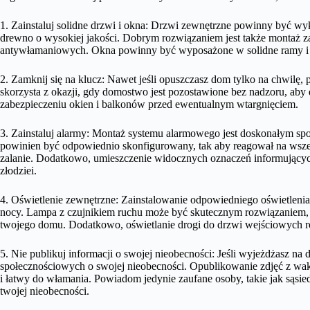
1. Zainstaluj solidne drzwi i okna: Drzwi zewnętrzne powinny być wyk
drewno o wysokiej jakości. Dobrym rozwiązaniem jest także monta
antywłamaniowych. Okna powinny być wyposażone w solidne ramy i h
2. Zamknij się na klucz: Nawet jeśli opuszczasz dom tylko na chwilę
skorzysta z okazji, gdy domostwo jest pozostawione bez nadzoru, ab
zabezpieczeniu okien i balkonów przed ewentualnym wtargnięciem.
3. Zainstaluj alarmy: Montaż systemu alarmowego jest doskonałym s
powinien być odpowiednio skonfigurowany, tak aby reagował na wszelk
zalanie. Dodatkowo, umieszczenie widocznych oznaczeń informującyc
złodziei.
4. Oświetlenie zewnętrzne: Zainstalowanie odpowiedniego oświetlen
nocy. Lampa z czujnikiem ruchu może być skutecznym rozwiązaniem, p
twojego domu. Dodatkowo, oświetlanie drogi do drzwi wejściowych 
5. Nie publikuj informacji o swojej nieobecności: Jeśli wyjeżdżasz na 
społecznościowych o swojej nieobecności. Opublikowanie zdjęć z waka
i łatwy do włamania. Powiadom jedynie zaufane osoby, takie jak sąsie
twojej nieobecności.