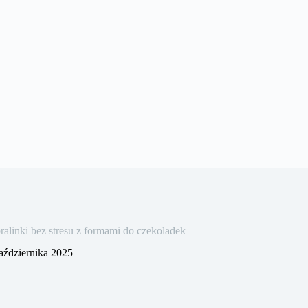
linki bez stresu z formami do czekoladek
aździernika 2025