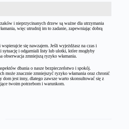
zaków i nieprzycinanych drzew są ważne dla utrzymania
amania, więc utrudnij im to zadanie, zapewniając dobrą
 wspierajcie się nawzajem. Jeśli wyjeżdżasz na czas i
sytuację i odgarniali listy lub ulotki, które mogłyby
 obserwacja zmniejszą ryzyko włamania.
spektów dbania o nasze bezpieczeństwo i spokój.
ch może znacznie zmniejszyć ryzyko włamania oraz chronić
y dom jest inny, dlatego zawsze warto skonsultować się z
dające twoim potrzebom i warunkom.