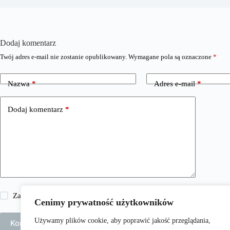
Dodaj komentarz
Twój adres e-mail nie zostanie opublikowany.
Wymagane pola są oznaczone
*
Nazwa
*
Adres e-mail
*
Dodaj komentarz
*
Zapisz moje imię i nazwisko, adres e-mail i stronę internetową w 
Cenimy prywatność użytkowników
Używamy plików cookie, aby poprawić jakość przeglądania,
Komentarz wpisu