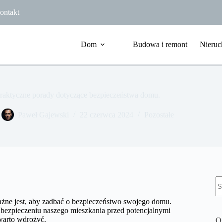
ontakt
Dom
Budowa i remont
Nieruc
raktyczne porady dotyczące bezpieczeństwa domu.
Paweł Gajewski
22 czerwca 2024
Pozostałe
B
w
ważne jest, aby zadbać o bezpieczeństwo swojego domu.
abezpieczeniu naszego mieszkania przed potencjalnymi
warto wdrożyć.
O