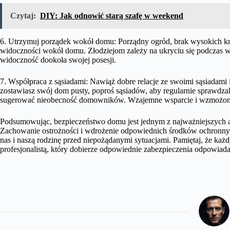
Czytaj:
DIY: Jak odnowić starą szafę w weekend
6. Utrzymuj porządek wokół domu: Porządny ogród, brak wysokich kr
widoczności wokół domu. Złodziejom zależy na ukryciu się podczas wł
widoczność dookoła swojej posesji.
7. Współpraca z sąsiadami: Nawiąż dobre relacje ze swoimi sąsiadami i
zostawiasz swój dom pusty, poproś sąsiadów, aby regularnie sprawdzali 
sugerować nieobecność domowników. Wzajemne wsparcie i wzmożona
Podsumowując, bezpieczeństwo domu jest jednym z najważniejszych a
Zachowanie ostrożności i wdrożenie odpowiednich środków ochronny
nas i naszą rodzinę przed niepożądanymi sytuacjami. Pamiętaj, że każd
profesjonalistą, który dobierze odpowiednie zabezpieczenia odpowia