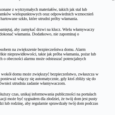
onane z wytrzymałych materiałów, takich jak stal lub
ż zamków wielopunktowych oraz odpowiednich wzmocnień
artowane szkło, które utrudni próby włamania.
, pamiętaj, aby zamykać drzwi na klucz. Wielu włamywaczy
y dokonać włamania. Dodatkowo, nie zapominaj o
posobem na zwiększenie bezpieczeństwa domu. Alarm
ie nieprawidłowości, takie jak próba włamania, pożar lub
h o obecności alarmu może odstraszać potencjalnych
ia wokół domu może zwiększyć bezpieczeństwo, zwłaszcza w
onieważ włączy się automatycznie, gdy ktoś zbliży się do
również utrudnia zadanie włamywaczom.
dłuższy czas, unikaj informowania publiczności na portalach
cji może być sygnałem dla złodziei, że twój dom jest pusty
dzi lub rodzinę, aby regularnie sprawdzały twój dom podczas