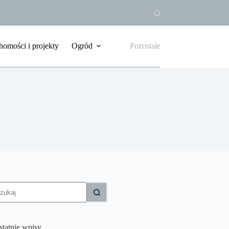
homości i projekty
Ogród
Pozostałe
rak
yników
statnie wpisy