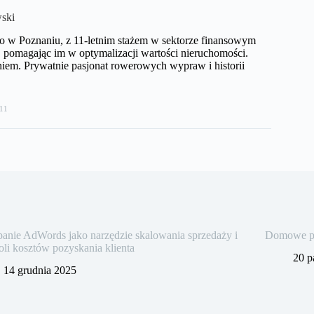
ski
o w Poznaniu, z 11-letnim stażem w sektorze finansowym
pomagając im w optymalizacji wartości nieruchomości.
iem. Prywatnie pasjonat rowerowych wypraw i historii
11
nie AdWords jako narzędzie skalowania sprzedaży i
Domowe pra
oli kosztów pozyskania klienta
20 p
14 grudnia 2025