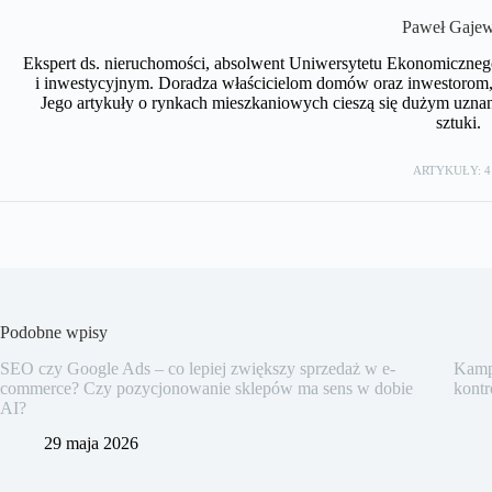
Paweł Gajew
Ekspert ds. nieruchomości, absolwent Uniwersytetu Ekonomiczneg
i inwestycyjnym. Doradza właścicielom domów oraz inwestorom, 
Jego artykuły o rynkach mieszkaniowych cieszą się dużym uznan
sztuki.
ARTYKUŁY: 4
Podobne wpisy
SEO czy Google Ads – co lepiej zwiększy sprzedaż w e-
Kampa
commerce? Czy pozycjonowanie sklepów ma sens w dobie
kontr
AI?
29 maja 2026