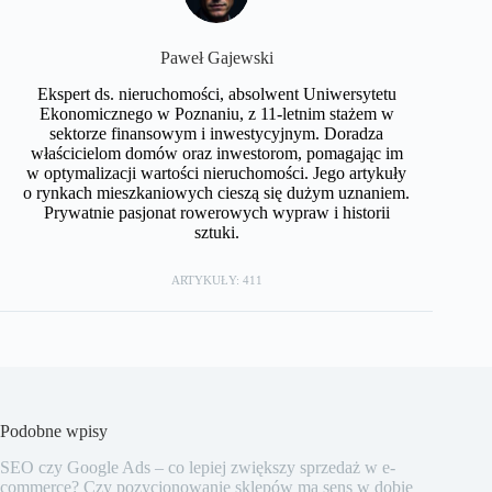
Paweł Gajewski
Ekspert ds. nieruchomości, absolwent Uniwersytetu
Ekonomicznego w Poznaniu, z 11-letnim stażem w
sektorze finansowym i inwestycyjnym. Doradza
właścicielom domów oraz inwestorom, pomagając im
w optymalizacji wartości nieruchomości. Jego artykuły
o rynkach mieszkaniowych cieszą się dużym uznaniem.
Prywatnie pasjonat rowerowych wypraw i historii
sztuki.
ARTYKUŁY: 411
Podobne wpisy
SEO czy Google Ads – co lepiej zwiększy sprzedaż w e-
commerce? Czy pozycjonowanie sklepów ma sens w dobie