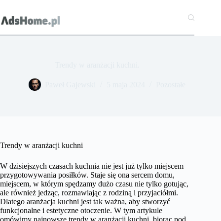
Przejdź
do
treści
Trendy w aranżacji kuchni.
Paweł Gajewski
5 maja 2024
Pozostałe
Trendy w aranżacji kuchni
W dzisiejszych czasach kuchnia nie jest już tylko miejscem
przygotowywania posiłków. Staje się ona sercem domu,
miejscem, w którym spędzamy dużo czasu nie tylko gotując,
ale również jedząc, rozmawiając z rodziną i przyjaciółmi.
Dlatego aranżacja kuchni jest tak ważna, aby stworzyć
funkcjonalne i estetyczne otoczenie. W tym artykule
omówimy najnowsze trendy w aranżacji kuchni, biorąc pod