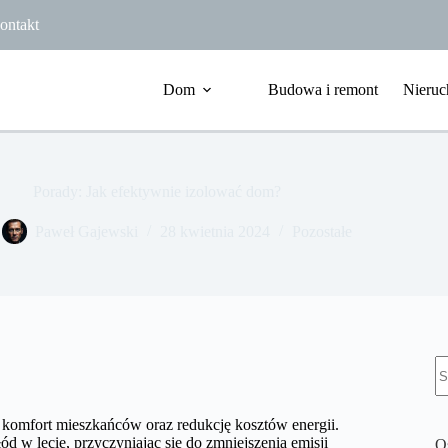
ontakt
Dom
Budowa i remont
Nieruc
Porady: Jak efektywnie izolować dom?
Paweł Gajewski
28 kwietnia 2024
Pozostałe
B
w
komfort mieszkańców oraz redukcję kosztów energii.
 w lecie, przyczyniając się do zmniejszenia emisji
O