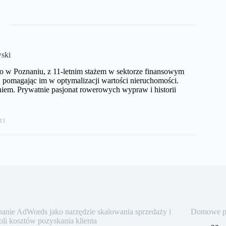
ski
o w Poznaniu, z 11-letnim stażem w sektorze finansowym
pomagając im w optymalizacji wartości nieruchomości.
iem. Prywatnie pasjonat rowerowych wypraw i historii
11
nie AdWords jako narzędzie skalowania sprzedaży i
Domowe pra
oli kosztów pozyskania klienta