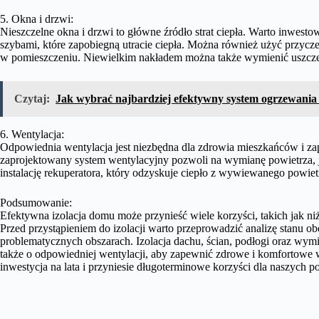
5. Okna i drzwi:
Nieszczelne okna i drzwi to główne źródło strat ciepła. Warto inwes
szybami, które zapobiegną utracie ciepła. Można również użyć przyczep
w pomieszczeniu. Niewielkim nakładem można także wymienić uszczelk
Czytaj:
Jak wybrać najbardziej efektywny system ogrzewani
6. Wentylacja:
Odpowiednia wentylacja jest niezbędna dla zdrowia mieszkańców i z
zaprojektowany system wentylacyjny pozwoli na wymianę powietrza, j
instalację rekuperatora, który odzyskuje ciepło z wywiewanego powiet
Podsumowanie:
Efektywna izolacja domu może przynieść wiele korzyści, takich jak ni
Przed przystąpieniem do izolacji warto przeprowadzić analizę stanu o
problematycznych obszarach. Izolacja dachu, ścian, podłogi oraz wym
także o odpowiedniej wentylacji, aby zapewnić zdrowe i komfortowe w
inwestycja na lata i przyniesie długoterminowe korzyści dla naszych por