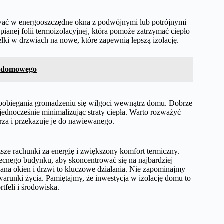
tować w energooszczędne okna z podwójnymi lub potrójnymi
ianej folii termoizolacyjnej, która pomoże zatrzymać ciepło
i w drzwiach na nowe, które zapewnią lepszą izolację.
a domowego
apobiegania gromadzeniu się wilgoci wewnątrz domu. Dobrze
ednocześnie minimalizując straty ciepła. Warto rozważyć
rza i przekazuje je do nawiewanego.
ższe rachunki za energię i zwiększony komfort termiczny.
becnego budynku, aby skoncentrować się na najbardziej
iana okien i drzwi to kluczowe działania. Nie zapominajmy
arunki życia. Pamiętajmy, że inwestycja w izolację domu to
tfeli i środowiska.