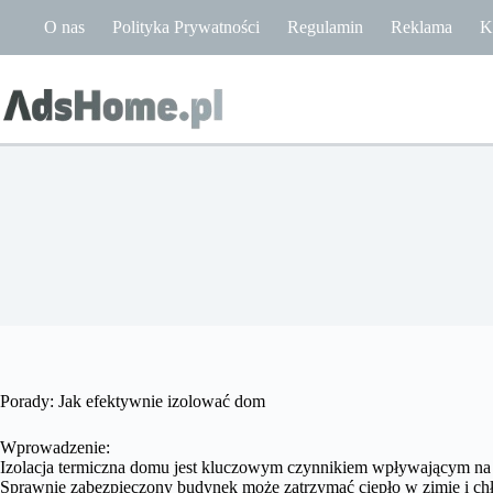
Przejdź
O nas
Polityka Prywatności
Regulamin
Reklama
K
do
treści
Porady: Jak efektywnie izolować dom
Wprowadzenie:
Izolacja termiczna domu jest kluczowym czynnikiem wpływającym na 
Sprawnie zabezpieczony budynek może zatrzymać ciepło w zimie i chłód