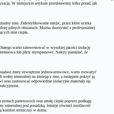
zację. W niniejszym artykule przedstawimy kilka porad, jak
tualny stan. Zidentyfikowanie miejsc, przez które ucieka
ardziej pilnych obszarach. Można skorzystać z profesjonalnej
cych strat ciepła.
 Dlatego warto zainwestować w wysokiej jakości izolację
uretanowa lub płyty styropianowe. Należy pamiętać, że
 posiadasz mury zewnętrzne jednowarstwowe, warto rozważyć
ełny mineralnej na istniejący mur, a następnie pokryć ją
i oraz zastosować odpowiednie izolacyjne materiały np.
trukcyjnymi.
zeniach parterowych oraz utratę ciepła poprzez podłogę.
ny mineralnej pod posadzką. Istnieje również możliwość
ą komfort termiczny w domu.