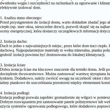
dwutlenku węgla i oszczędności na rachunkach za ogrzewanie i klimaty
efektywnie izolować dom.
1. Analiza stanu obecnego:
Przed przystąpieniem do izolacji domu, warto dokładnie zbadać jego ak
ciepło (np. stare okna, nieszczelne drzwi), pozwoli skupić się na najb
oceny energetycznej, która dostarczy szczegółowych informacji dotyczą
2. Izolacja dachu:
Dach to jedno z najważniejszych miejsc, przez które dom traci ciepło.
dachową. Najpopularniejsze materiały to wełna mineralna, pianka poli
grubość izolacji powinna być dostosowana do lokalnej klimatyzacji.
3. Izolacja ścian:
Dobra izolacja ścian ma kluczowe znaczenie dla termiki domu. Jeśli
docieplenie dwuwarstwowe. Można zastosować warstwę styropianu lub w
tynkiem. Dodatkowo, należy zwrócić uwagę na szczelność okien i drzw
taśmy piankowe do uszczelniania przestrzeni między elementami kons
4. Izolacja podłogi:
Izolacja podłogi pozwala zapobiec gromadzeniu się wilgoci w pomieszc
Dobrym rozwiązaniem jest zastosowanie panele polistyrenowe lub weł
użycia systemów ogrzewania podłogowego, które dodatkowo poprawi