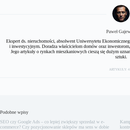
Paweł Gajew
Ekspert ds. nieruchomości, absolwent Uniwersytetu Ekonomiczneg
i inwestycyjnym. Doradza właścicielom domów oraz inwestorom, 
Jego artykuły o rynkach mieszkaniowych cieszą się dużym uznan
sztuki.
ARTYKUŁY: 4
Podobne wpisy
SEO czy Google Ads – co lepiej zwiększy sprzedaż w e-
Kampa
commerce? Czy pozycjonowanie sklepów ma sens w dobie
kontr