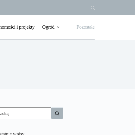
homości i projekty
Ogród
Pozostałe
rak
yników
statnie wpisy