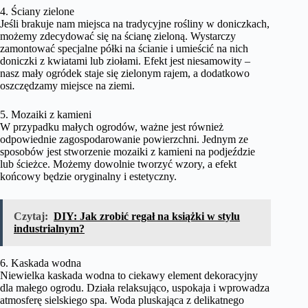
4. Ściany zielone
Jeśli brakuje nam miejsca na tradycyjne rośliny w doniczkach,
możemy zdecydować się na ścianę zieloną. Wystarczy
zamontować specjalne półki na ścianie i umieścić na nich
doniczki z kwiatami lub ziołami. Efekt jest niesamowity –
nasz mały ogródek staje się zielonym rajem, a dodatkowo
oszczędzamy miejsce na ziemi.
5. Mozaiki z kamieni
W przypadku małych ogrodów, ważne jest również
odpowiednie zagospodarowanie powierzchni. Jednym ze
sposobów jest stworzenie mozaiki z kamieni na podjeździe
lub ścieżce. Możemy dowolnie tworzyć wzory, a efekt
końcowy będzie oryginalny i estetyczny.
Czytaj:
DIY: Jak zrobić regał na książki w stylu
industrialnym?
6. Kaskada wodna
Niewielka kaskada wodna to ciekawy element dekoracyjny
dla małego ogrodu. Działa relaksująco, uspokaja i wprowadza
atmosferę sielskiego spa. Woda pluskająca z delikatnego