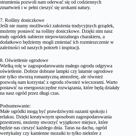
strumienia pozwoli nam oderwać się od codziennych
zmartwień i w pełni cieszyć się urokami natury.
7. Rośliny doniczkowe
Jeśli nie mamy możliwości założenia tradycyjnych grządek,
możemy postawić na rośliny doniczkowe. Dzięki nim nasz
mały ogródek nabierze niepowtarzalnego charakteru, a
dodatkowo będziemy mogli zmieniać ich rozmieszczenie w
zależności od naszych potrzeb i inspiracji.
8. Oświetlenie ogrodowe
Wielką rolę w zagospodarowaniu małego ogrodu odgrywa
oświetlenie. Dobrze dobrane lampki czy latarnie ogrodowe
nie tylko stworzą romantyczną atmosferę, ale również
pozwolą nam korzystać z ogrodu również wieczorami. Warto
postawić na energooszczędne rozwiązania, które będą działały
na nasz ogród przez długi czas.
Podsumowanie:
Małe ogródki mogą być prawdziwymi oazami spokoju i
relaksu. Dzięki kreatywnym sposobom zagospodarowania
przestrzeni, możemy stworzyć wyjątkowe miejsce, które
będzie nas cieszyć każdego dnia. Taras na dachu, ogród
wertykalny czy kamienne mozaiki to tylko niektóre z