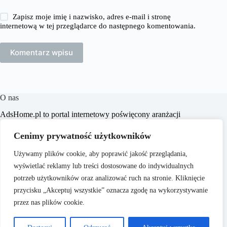
Zapisz moje imię i nazwisko, adres e-mail i stronę
internetową w tej przeglądarce do następnego komentowania.
Komentarz wpisu
O nas
​AdsHome.pl to portal internetowy poświęcony aranżacji
wnętrz i poradom dotyczącym domów i mieszkań. Naszym
celem jest dostarczanie praktycznych wskazówek i inspiracji,
Cenimy prywatność użytkowników
które pomogą czytelnikom w tworzeniu komfortowych i
stylowych przestrzeni życiowych.
Używamy plików cookie, aby poprawić jakość przeglądania,
wyświetlać reklamy lub treści dostosowane do indywidualnych
potrzeb użytkowników oraz analizować ruch na stronie. Kliknięcie
przycisku „Akceptuj wszystkie” oznacza zgodę na wykorzystywanie
przez nas plików cookie.
O nas
Copyright © 2026 - ​
Polityka Prywatności