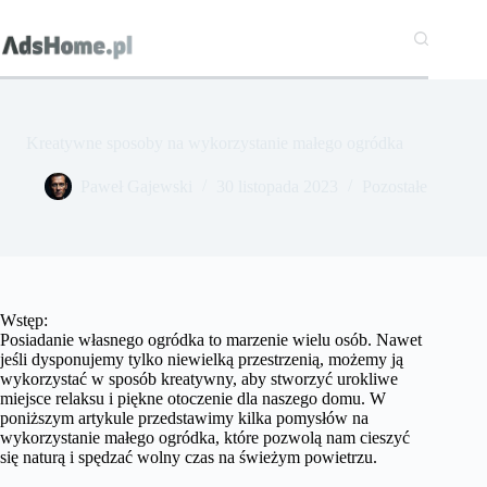
Przejdź
do
treści
Kreatywne sposoby na wykorzystanie małego ogródka
Paweł Gajewski
30 listopada 2023
Pozostałe
Wstęp:
Posiadanie własnego ogródka to marzenie wielu osób. Nawet
jeśli dysponujemy tylko niewielką przestrzenią, możemy ją
wykorzystać w sposób kreatywny, aby stworzyć urokliwe
miejsce relaksu i piękne otoczenie dla naszego domu. W
poniższym artykule przedstawimy kilka pomysłów na
wykorzystanie małego ogródka, które pozwolą nam cieszyć
się naturą i spędzać wolny czas na świeżym powietrzu.