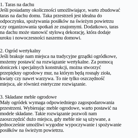
1. Taras na dachu
Jeśli posiadamy okoliczności umożliwiające, warto zbudować
taras na dachu domu. Taka przestrzeń jest idealna do
odpoczynku, spożywania posiłków na świeżym powietrzu
czy organizowania spotkań ze znajomymi. Dodatkowo, taras
na dachu może stanowić stylową dekorację, która dodaje
uroku i nowoczesności naszemu domowi.
2. Ogród wertykalny
Jeśli brakuje nam miejsca na tradycyjne grządki ogródkowe,
możemy postawić na rozwiązanie wertykalne. Za pomocą
doniczek i specjalnych konstrukcji, można stworzyć
przepiękny ogrodowy mur, na którym będą rosnąły zioła,
kwiaty czy nawet warzywa. To nie tylko oszczędność
miejsca, ale również estetyczne rozwiązanie.
3. Składane meble ogrodowe
Mały ogródek wymaga odpowiedniego zagospodarowania
przestrzeni. Wybierając meble ogrodowe, warto postawić na
modele składane. Takie rozwiązanie pozwoli nam
zaoszczędzić dużo miejsca, gdy meble nie są używane, a
jednocześnie umożliwi wygodne wypoczywanie i spożywanie
posiłków na świeżym powietrzu.