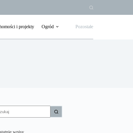
homości i projekty
Ogród
Pozostałe
rak
yników
statnie wpisy