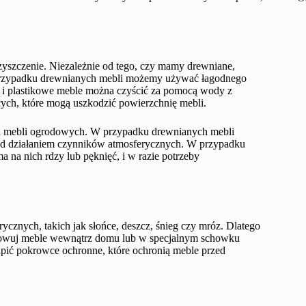
zyszczenie. Niezależnie od tego, czy mamy drewniane,
W przypadku drewnianych mebli możemy używać łagodnego
e i plastikowe meble można czyścić za pomocą wody z
ych, które mogą uszkodzić powierzchnię mebli.
ji mebli ogrodowych. W przypadku drewnianych mebli
rzed działaniem czynników atmosferycznych. W przypadku
 na nich rdzy lub pęknięć, i w razie potrzeby
cznych, takich jak słońce, deszcz, śnieg czy mróz. Dlatego
echowuj meble wewnątrz domu lub w specjalnym schowku
kupić pokrowce ochronne, które ochronią meble przed