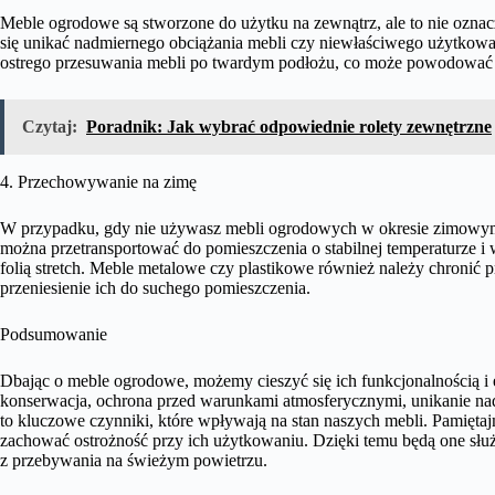
Meble ogrodowe są stworzone do użytku na zewnątrz, ale to nie oznac
się unikać nadmiernego obciążania mebli czy niewłaściwego użytkowa
ostrego przesuwania mebli po twardym podłożu, co może powodować 
Czytaj:
Poradnik: Jak wybrać odpowiednie rolety zewnętrzne
4. Przechowywanie na zimę
W przypadku, gdy nie używasz mebli ogrodowych w okresie zimowym,
można przetransportować do pomieszczenia o stabilnej temperaturze i
folią stretch. Meble metalowe czy plastikowe również należy chronić
przeniesienie ich do suchego pomieszczenia.
Podsumowanie
Dbając o meble ogrodowe, możemy cieszyć się ich funkcjonalnością i es
konserwacja, ochrona przed warunkami atmosferycznymi, unikanie na
to kluczowe czynniki, które wpływają na stan naszych mebli. Pamięta
zachować ostrożność przy ich użytkowaniu. Dzięki temu będą one służ
z przebywania na świeżym powietrzu.