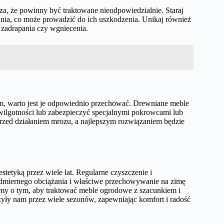
za, że powinny być traktowane nieodpowiedzialnie. Staraj
nia, co może prowadzić do ich uszkodzenia. Unikaj również
zadrapania czy wgniecenia.
 warto jest je odpowiednio przechować. Drewniane meble
 wilgotności lub zabezpieczyć specjalnymi pokrowcami lub
 przed działaniem mrozu, a najlepszym rozwiązaniem będzie
tetyką przez wiele lat. Regularne czyszczenie i
dmiernego obciążania i właściwe przechowywanie na zimę
jmy o tym, aby traktować meble ogrodowe z szacunkiem i
yły nam przez wiele sezonów, zapewniając komfort i radość