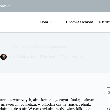
ontakt
Dom
Budowa i remont
Nieruc
Porady: Jak dbać o meble ogrodowe?
Paweł Gajewski
13 kwietnia 2024
Pozostałe
B
w
trzeni zewnętrznych, ale także praktycznym i funkcjonalnym
na świeżym powietrzu, w ogrodzie czy na tarasie. Jednak,
dnie dbanie o nie. W tym artykule przedstawimy kilka porad,
O