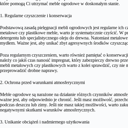
które pomogą Ci utrzymać meble ogrodowe w doskonałym stanie.
1. Regularne czyszczenie i konserwacja
Podstawową zasadą pielęgnacji mebli ogrodowych jest regularne ich c
metalowe czy plastikowe meble, warto je systematycznie czyścić. 
detergentu lub specjalistycznego oleju do drewna. Natomiast metalow
mydłem. Ważne jest, aby unikać zbyt agresywnych środków czyszcząc
Poza regularnym czyszczeniem, warto również pamiętać o konserwac
należy co jakiś czas nanosić impregnat, który zabezpieczy drewno p
mebli metalowych czy plastikowych warto z kolei sprawdzić, czy nie ma
przeprowadzić drobne naprawy.
2. Ochrona przed warunkami atmosferycznymi
Meble ogrodowe są narażone na działanie różnych czynników atmosfery
ważne jest, aby odpowiednio je chronić. Jeśli masz możliwość, prz
podczas deszczu lub zimy. Jeśli nie masz takiej możliwości, warto za
negatywnymi skutkami warunków atmosferycznych.
3. Unikanie obciążeń i nadmiernego użytkowania