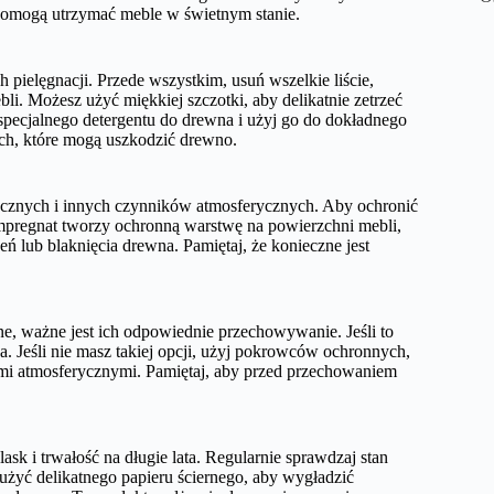
omogą utrzymać meble w świetnym stanie.
pielęgnacji. Przede wszystkim, usuń wszelkie liście,
bli. Możesz użyć miękkiej szczotki, aby delikatnie zetrzeć
 specjalnego detergentu do drewna i użyj go do dokładnego
ch, które mogą uszkodzić drewno.
necznych i innych czynników atmosferycznych. Aby ochronić
pregnat tworzy ochronną warstwę na powierzchni mebli,
eń lub blaknięcia drewna. Pamiętaj, że konieczne jest
, ważne jest ich odpowiednie przechowywanie. Jeśli to
. Jeśli nie masz takiej opcji, użyj pokrowców ochronnych,
ami atmosferycznymi. Pamiętaj, aby przed przechowaniem
k i trwałość na długie lata. Regularnie sprawdzaj stan
użyć delikatnego papieru ściernego, aby wygładzić