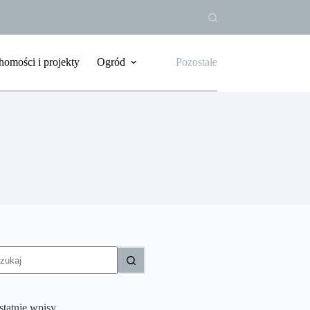
homości i projekty
Ogród
Pozostałe
rak
yników
statnie wpisy