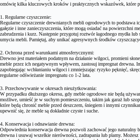
omówię kilka kluczowych kroków i praktycznych wskazówek, które p
1. Regularne czyszczenie:
Regularne czyszczenie drewnianych mebli ogrodowych to podstawa ich 
gałęzie i inne zanieczyszczenia, które mogą osiadać na powierzchni me
zabrudzenia i kurz. Następnie przygotuj roztwór łagodnego mydła lub
umycia mebli. Pamiętaj, aby unikać agresywnych środków czyszczący
2. Ochrona przed warunkami atmosferycznymi:
Drewno jest materiałem podatnym na działanie wilgoci, promieni sło
meble przez ich negatywnym wpływem, zastosuj impregnat drewna. Im
zapobiegając wchłanianiu wilgoci i zmniejszając ryzyko pęknięć, skręc
regularne odświeżanie impregnatu co 1-2 lata.
3. Przechowywanie w okresach nieużytkowania:
W przypadku dłuższego okresu, gdy meble ogrodowe nie będą używane
możliwe, umieść je w suchym pomieszczeniu, takim jak garaż lub szopa
które będą chronić meble przed deszczem, śniegiem i innymi czynnik
upewnić się, że meble są dokładnie czyste i suche.
4. Konserwacja i odnawianie drewna:
Odpowiednia konserwacja drewna pozwoli zachować jego naturalny blas
drewna i usuwaj wszelkie nierówności, zadrapania lub plamy. Możesz 