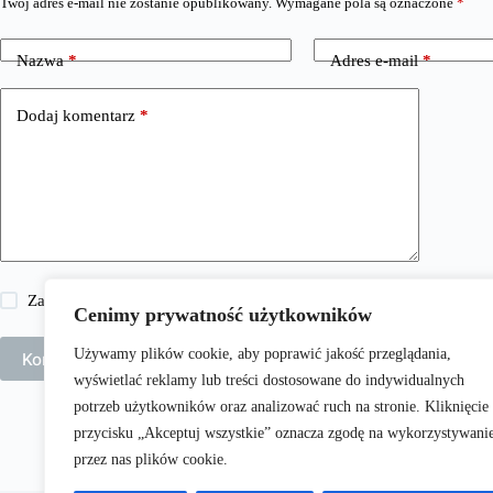
Twój adres e-mail nie zostanie opublikowany.
Wymagane pola są oznaczone
*
Nazwa
*
Adres e-mail
*
Dodaj komentarz
*
Zapisz moje imię i nazwisko, adres e-mail i stronę internetową w 
Cenimy prywatność użytkowników
Używamy plików cookie, aby poprawić jakość przeglądania,
Komentarz wpisu
wyświetlać reklamy lub treści dostosowane do indywidualnych
potrzeb użytkowników oraz analizować ruch na stronie. Kliknięcie
przycisku „Akceptuj wszystkie” oznacza zgodę na wykorzystywani
przez nas plików cookie.