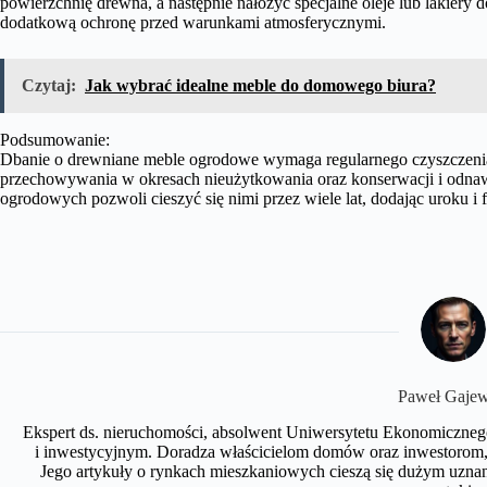
powierzchnię drewna, a następnie nałożyć specjalne oleje lub lakier
dodatkową ochronę przed warunkami atmosferycznymi.
Czytaj:
Jak wybrać idealne meble do domowego biura?
Podsumowanie:
Dbanie o drewniane meble ogrodowe wymaga regularnego czyszczeni
przechowywania w okresach nieużytkowania oraz konserwacji i odnawi
ogrodowych pozwoli cieszyć się nimi przez wiele lat, dodając uroku 
Paweł Gajew
Ekspert ds. nieruchomości, absolwent Uniwersytetu Ekonomiczneg
i inwestycyjnym. Doradza właścicielom domów oraz inwestorom, 
Jego artykuły o rynkach mieszkaniowych cieszą się dużym uznan