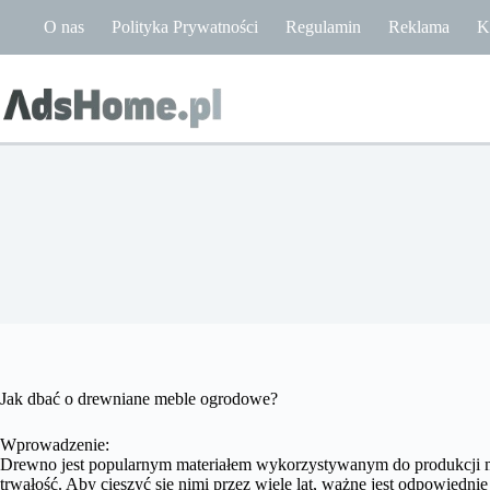
Przejdź
O nas
Polityka Prywatności
Regulamin
Reklama
K
do
treści
Jak dbać o drewniane meble ogrodowe?
Wprowadzenie:
Drewno jest popularnym materiałem wykorzystywanym do produkcji m
trwałość. Aby cieszyć się nimi przez wiele lat, ważne jest odpowiedn