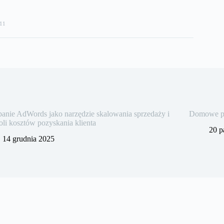
11
nie AdWords jako narzędzie skalowania sprzedaży i
Domowe pra
oli kosztów pozyskania klienta
20 p
14 grudnia 2025