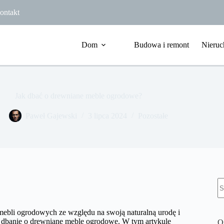
ontakt
Dom
Budowa i remont
Nieruc
Jak dbać o drewniane meble ogrodowe?
Paweł Gajewski
3 lipca 2024
Pozostałe
B
w
ebli ogrodowych ze względu na swoją naturalną urodę i
ie dbanie o drewniane meble ogrodowe. W tym artykule
O