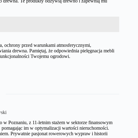
y do drewna. Te produkty odżywią drewno i zapewnią mu
a, ochrony przed warunkami atmosferycznymi,
ania drewna. Pamiętaj, że odpowiednia pielęgnacja mebli
i funkcjonalności Twojemu ogrodowi.
ski
o w Poznaniu, z 11-letnim stażem w sektorze finansowym
pomagając im w optymalizacji wartości nieruchomości.
iem. Prywatnie pasjonat rowerowych wypraw i historii