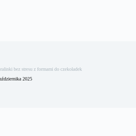
linki bez stresu z formami do czekoladek
aździernika 2025