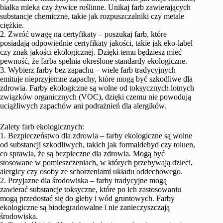
białka mleka czy żywice roślinne. Unikaj farb zawierających
substancje chemiczne, takie jak rozpuszczalniki czy metale
ciężkie.
2. Zwróć uwagę na certyfikaty – poszukaj farb, które
posiadają odpowiednie certyfikaty jakości, takie jak eko-label
czy znak jakości ekologicznej. Dzięki temu będziesz mieć
pewność, że farba spełnia określone standardy ekologiczne.
3. Wybierz farby bez zapachu – wiele farb tradycyjnych
emituje nieprzyjemne zapachy, które mogą być szkodliwe dla
zdrowia. Farby ekologiczne są wolne od toksycznych lotnych
związków organicznych (VOC), dzięki czemu nie powodują
uciążliwych zapachów ani podrażnień dla alergików.
Zalety farb ekologicznych:
1. Bezpieczeństwo dla zdrowia – farby ekologiczne są wolne
od substancji szkodliwych, takich jak formaldehyd czy toluen,
co sprawia, że są bezpieczne dla zdrowia. Mogą być
stosowane w pomieszczeniach, w których przebywają dzieci,
alergicy czy osoby ze schorzeniami układu oddechowego.
2. Przyjazne dla środowiska – farby tradycyjne mogą
zawierać substancje toksyczne, które po ich zastosowaniu
mogą przedostać się do gleby i wód gruntowych. Farby
ekologiczne są biodegradowalne i nie zanieczyszczają
środowiska.