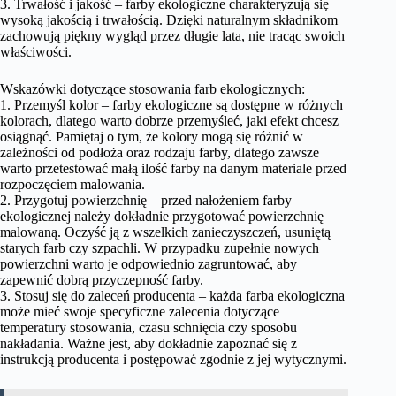
3. Trwałość i jakość – farby ekologiczne charakteryzują się
wysoką jakością i trwałością. Dzięki naturalnym składnikom
zachowują piękny wygląd przez długie lata, nie tracąc swoich
właściwości.
Wskazówki dotyczące stosowania farb ekologicznych:
1. Przemyśl kolor – farby ekologiczne są dostępne w różnych
kolorach, dlatego warto dobrze przemyśleć, jaki efekt chcesz
osiągnąć. Pamiętaj o tym, że kolory mogą się różnić w
zależności od podłoża oraz rodzaju farby, dlatego zawsze
warto przetestować małą ilość farby na danym materiale przed
rozpoczęciem malowania.
2. Przygotuj powierzchnię – przed nałożeniem farby
ekologicznej należy dokładnie przygotować powierzchnię
malowaną. Oczyść ją z wszelkich zanieczyszczeń, usuniętą
starych farb czy szpachli. W przypadku zupełnie nowych
powierzchni warto je odpowiednio zagruntować, aby
zapewnić dobrą przyczepność farby.
3. Stosuj się do zaleceń producenta – każda farba ekologiczna
może mieć swoje specyficzne zalecenia dotyczące
temperatury stosowania, czasu schnięcia czy sposobu
nakładania. Ważne jest, aby dokładnie zapoznać się z
instrukcją producenta i postępować zgodnie z jej wytycznymi.