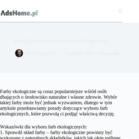
Przejdź
do
treści
Porady Dotyczące Wyboru Farb Ekologicznych
Paweł Gajewski
1 grudnia 2023
Pozostałe
Farby ekologiczne są coraz popularniejsze wśród osób
dbających o środowisko naturalne i własne zdrowie. Wybór
takiej farby może być jednak wyzwaniem, dlatego w tym
artykule przedstawiamy porady dotyczące wyboru farb
ekologicznych, które pozwolą ci podjąć właściwą decyzję.
Wskazówki dla wyboru farb ekologicznych:
1. Sprawdź skład farby – farby ekologiczne powinny być
wykonane z naturalnych składników, takich jak oleje roślinne,