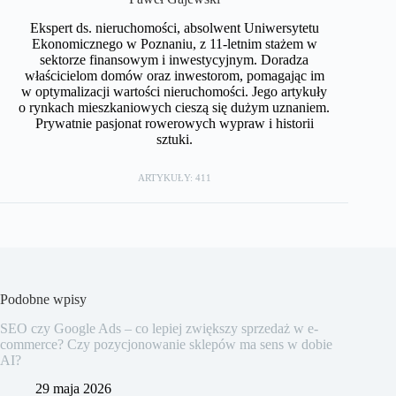
Ekspert ds. nieruchomości, absolwent Uniwersytetu
Ekonomicznego w Poznaniu, z 11-letnim stażem w
sektorze finansowym i inwestycyjnym. Doradza
właścicielom domów oraz inwestorom, pomagając im
w optymalizacji wartości nieruchomości. Jego artykuły
o rynkach mieszkaniowych cieszą się dużym uznaniem.
Prywatnie pasjonat rowerowych wypraw i historii
sztuki.
ARTYKUŁY: 411
Podobne wpisy
SEO czy Google Ads – co lepiej zwiększy sprzedaż w e-
commerce? Czy pozycjonowanie sklepów ma sens w dobie
AI?
29 maja 2026