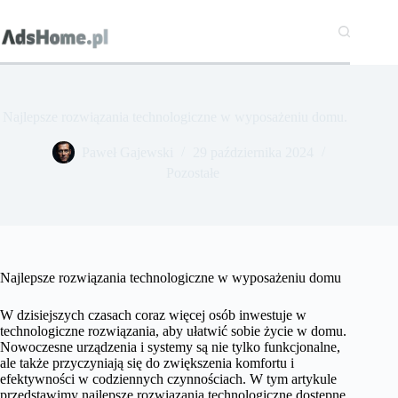
Przejdź
do
treści
Najlepsze rozwiązania technologiczne w wyposażeniu domu.
Paweł Gajewski
29 października 2024
Pozostałe
Najlepsze rozwiązania technologiczne w wyposażeniu domu
W dzisiejszych czasach coraz więcej osób inwestuje w
technologiczne rozwiązania, aby ułatwić sobie życie w domu.
Nowoczesne urządzenia i systemy są nie tylko funkcjonalne,
ale także przyczyniają się do zwiększenia komfortu i
efektywności w codziennych czynnościach. W tym artykule
przedstawimy najlepsze rozwiązania technologiczne dostępne