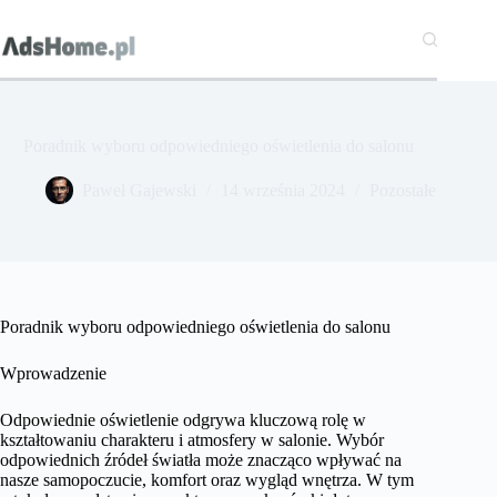
Przejdź
do
treści
Poradnik wyboru odpowiedniego oświetlenia do salonu
Paweł Gajewski
14 września 2024
Pozostałe
Poradnik wyboru odpowiedniego oświetlenia do salonu
Wprowadzenie
Odpowiednie oświetlenie odgrywa kluczową rolę w
kształtowaniu charakteru i atmosfery w salonie. Wybór
odpowiednich źródeł światła może znacząco wpływać na
nasze samopoczucie, komfort oraz wygląd wnętrza. W tym