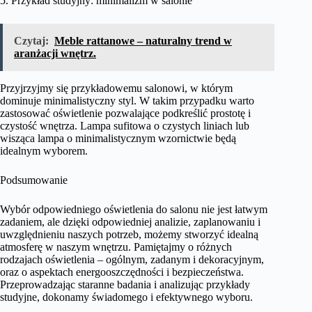
5. Przykład studyjny: minimalizm w salonie
Czytaj:
Meble rattanowe – naturalny trend w
aranżacji wnętrz.
Przyjrzyjmy się przykładowemu salonowi, w którym
dominuje minimalistyczny styl. W takim przypadku warto
zastosować oświetlenie pozwalające podkreślić prostotę i
czystość wnętrza. Lampa sufitowa o czystych liniach lub
wisząca lampa o minimalistycznym wzornictwie będą
idealnym wyborem.
Podsumowanie
Wybór odpowiedniego oświetlenia do salonu nie jest łatwym
zadaniem, ale dzięki odpowiedniej analizie, zaplanowaniu i
uwzględnieniu naszych potrzeb, możemy stworzyć idealną
atmosferę w naszym wnętrzu. Pamiętajmy o różnych
rodzajach oświetlenia – ogólnym, zadanym i dekoracyjnym,
oraz o aspektach energooszczędności i bezpieczeństwa.
Przeprowadzając staranne badania i analizując przykłady
studyjne, dokonamy świadomego i efektywnego wyboru.