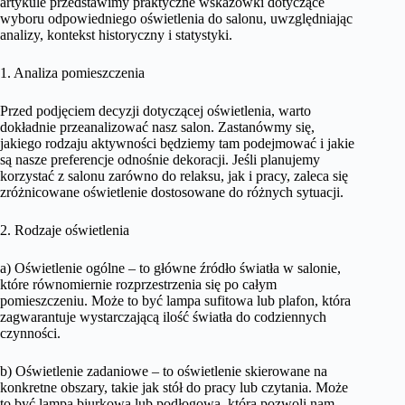
artykule przedstawimy praktyczne wskazówki dotyczące
wyboru odpowiedniego oświetlenia do salonu, uwzględniając
analizy, kontekst historyczny i statystyki.
1. Analiza pomieszczenia
Przed podjęciem decyzji dotyczącej oświetlenia, warto
dokładnie przeanalizować nasz salon. Zastanówmy się,
jakiego rodzaju aktywności będziemy tam podejmować i jakie
są nasze preferencje odnośnie dekoracji. Jeśli planujemy
korzystać z salonu zarówno do relaksu, jak i pracy, zaleca się
zróżnicowane oświetlenie dostosowane do różnych sytuacji.
2. Rodzaje oświetlenia
a) Oświetlenie ogólne – to główne źródło światła w salonie,
które równomiernie rozprzestrzenia się po całym
pomieszczeniu. Może to być lampa sufitowa lub plafon, która
zagwarantuje wystarczającą ilość światła do codziennych
czynności.
b) Oświetlenie zadaniowe – to oświetlenie skierowane na
konkretne obszary, takie jak stół do pracy lub czytania. Może
to być lampa biurkowa lub podłogowa, która pozwoli nam