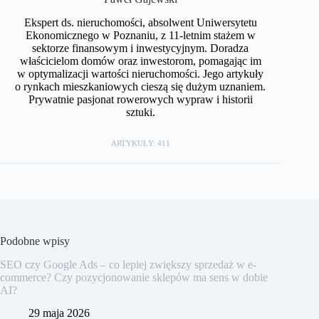
Ekspert ds. nieruchomości, absolwent Uniwersytetu
Ekonomicznego w Poznaniu, z 11-letnim stażem w
sektorze finansowym i inwestycyjnym. Doradza
właścicielom domów oraz inwestorom, pomagając im
w optymalizacji wartości nieruchomości. Jego artykuły
o rynkach mieszkaniowych cieszą się dużym uznaniem.
Prywatnie pasjonat rowerowych wypraw i historii
sztuki.
ARTYKUŁY: 411
Podobne wpisy
SEO czy Google Ads – co lepiej zwiększy sprzedaż w e-
commerce? Czy pozycjonowanie sklepów ma sens w dobie
AI?
29 maja 2026