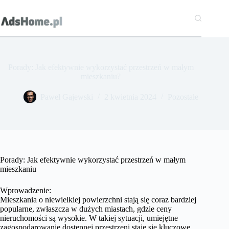
Przejdź
do
treści
Porady: Jak efektywnie wykorzystać przestrzeń w małym
mieszkaniu?
Paweł Gajewski
2 kwietnia 2024
Pozostałe
Porady: Jak efektywnie wykorzystać przestrzeń w małym
mieszkaniu
Wprowadzenie:
Mieszkania o niewielkiej powierzchni stają się coraz bardziej
popularne, zwłaszcza w dużych miastach, gdzie ceny
nieruchomości są wysokie. W takiej sytuacji, umiejętne
zagospodarowanie dostępnej przestrzeni staje się kluczowe.