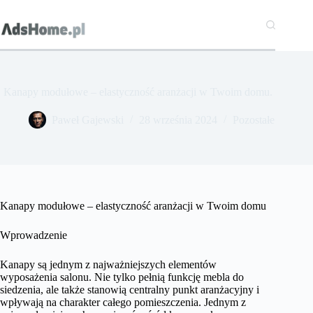
Przejdź
do
treści
Kanapy modułowe – elastyczność aranżacji w Twoim domu.
Paweł Gajewski
28 września 2024
Pozostałe
Kanapy modułowe – elastyczność aranżacji w Twoim domu
Wprowadzenie
Kanapy są jednym z najważniejszych elementów
wyposażenia salonu. Nie tylko pełnią funkcję mebla do
siedzenia, ale także stanowią centralny punkt aranżacyjny i
wpływają na charakter całego pomieszczenia. Jednym z