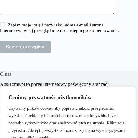
Zapisz moje imię i nazwisko, adres e-mail i stronę
internetową w tej przeglądarce do następnego komentowania.
Komentarz wpisu
O nas
​AdsHome.pl to portal internetowy poświęcony aranżacji
wnętrz i poradom dotyczącym domów i mieszkań. Naszym
celem jest dostarczanie praktycznych wskazówek i inspiracji,
Cenimy prywatność użytkowników
które pomogą czytelnikom w tworzeniu komfortowych i
stylowych przestrzeni życiowych.
Używamy plików cookie, aby poprawić jakość przeglądania,
wyświetlać reklamy lub treści dostosowane do indywidualnych
potrzeb użytkowników oraz analizować ruch na stronie. Kliknięcie
przycisku „Akceptuj wszystkie” oznacza zgodę na wykorzystywanie
przez nas plików cookie.