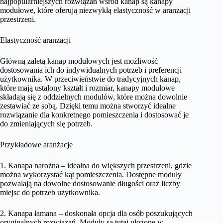
najpopularniejszych rozwiązań wśród kanap są kanapy
modułowe, które oferują niezwykłą elastyczność w aranżacji
przestrzeni.
Elastyczność aranżacji
Główną zaletą kanap modułowych jest możliwość
dostosowania ich do indywidualnych potrzeb i preferencji
użytkownika. W przeciwieństwie do tradycyjnych kanap,
które mają ustalony kształt i rozmiar, kanapy modułowe
składają się z oddzielnych modułów, które można dowolnie
zestawiać ze sobą. Dzięki temu można stworzyć idealne
rozwiązanie dla konkretnego pomieszczenia i dostosować je
do zmieniających się potrzeb.
Przykładowe aranżacje
1. Kanapa narożna – idealna do większych przestrzeni, gdzie
można wykorzystać kąt pomieszczenia. Dostępne moduły
pozwalają na dowolne dostosowanie długości oraz liczby
miejsc do potrzeb użytkownika.
2. Kanapa łamana – doskonała opcja dla osób poszukujących
oryginalnych rozwiązań. Moduły są tutaj ułożone w