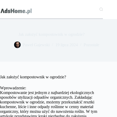
Przejdź
do
treści
Jak założyć kompostownik w ogrodzie?
Paweł Gajewski
19 lipca 2024
Pozostałe
Jak założyć kompostownik w ogrodzie?
Wprowadzenie:
Kompostowanie jest jednym z najbardziej ekologicznych
sposobów utylizacji odpadów organicznych. Zakładając
kompostownik w ogrodzie, możemy przekształcić resztki
kuchenne, liście i inne odpady roślinne w cenny materiał
organiczny, który można użyć do nawożenia roślin. W tym
artykule przedstawimy kroki niezbędne do założenia