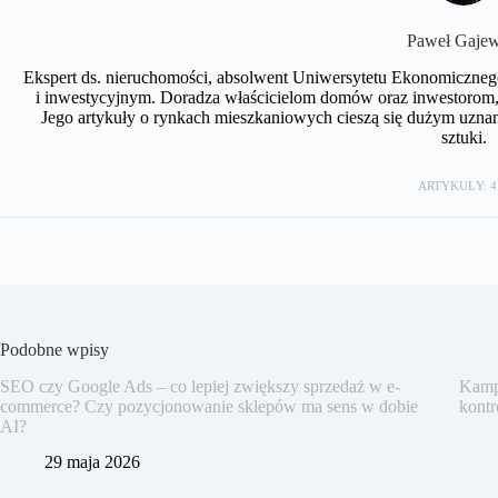
Paweł Gajew
Ekspert ds. nieruchomości, absolwent Uniwersytetu Ekonomiczneg
i inwestycyjnym. Doradza właścicielom domów oraz inwestorom, 
Jego artykuły o rynkach mieszkaniowych cieszą się dużym uznan
sztuki.
ARTYKUŁY: 4
Podobne wpisy
SEO czy Google Ads – co lepiej zwiększy sprzedaż w e-
Kampa
commerce? Czy pozycjonowanie sklepów ma sens w dobie
kontr
AI?
29 maja 2026