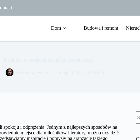
ontakt
Dom
Budowa i remont
Nieruc
Inspiracje na urządzenie kącika czytelniczego.
Paweł Gajewski
2 maja 2024
Pozostałe
B
w
li spokoju i odprężenia. Jednym z najlepszych sposobów na
powiednie miejsce dla miłośników literatury, można urządzić
zedstawiamy inspiracje i pomysły na aranżację takiego
O