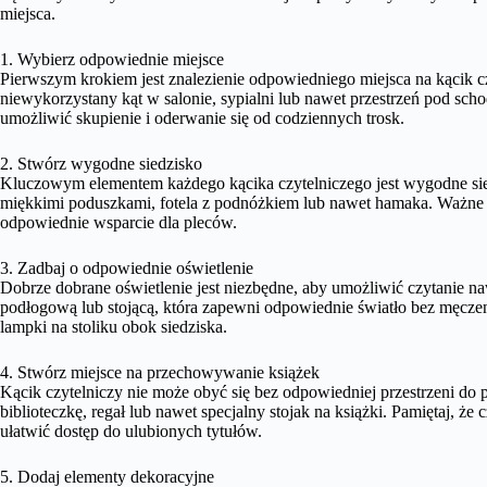
miejsca.
1. Wybierz odpowiednie miejsce
Pierwszym krokiem jest znalezienie odpowiedniego miejsca na kącik c
niewykorzystany kąt w salonie, sypialni lub nawet przestrzeń pod scho
umożliwić skupienie i oderwanie się od codziennych trosk.
2. Stwórz wygodne siedzisko
Kluczowym elementem każdego kącika czytelniczego jest wygodne sie
miękkimi poduszkami, fotela z podnóżkiem lub nawet hamaka. Ważne j
odpowiednie wsparcie dla pleców.
3. Zadbaj o odpowiednie oświetlenie
Dobrze dobrane oświetlenie jest niezbędne, aby umożliwić czytanie 
podłogową lub stojącą, która zapewni odpowiednie światło bez męcz
lampki na stoliku obok siedziska.
4. Stwórz miejsce na przechowywanie książek
Kącik czytelniczy nie może obyć się bez odpowiedniej przestrzeni d
biblioteczkę, regał lub nawet specjalny stojak na książki. Pamiętaj, ż
ułatwić dostęp do ulubionych tytułów.
5. Dodaj elementy dekoracyjne