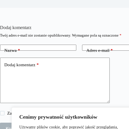
Dodaj komentarz
Twój adres e-mail nie zostanie opublikowany.
Wymagane pola są oznaczone
*
Nazwa
*
Adres e-mail
*
Dodaj komentarz
*
Zapisz moje imię i nazwisko, adres e-mail i stronę internetową w 
Cenimy prywatność użytkowników
Używamy plików cookie, aby poprawić jakość przeglądania,
Komentarz wpisu