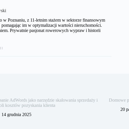
ski
o w Poznaniu, z 11-letnim stażem w sektorze finansowym
pomagając im w optymalizacji wartości nieruchomości.
iem. Prywatnie pasjonat rowerowych wypraw i historii
11
nie AdWords jako narzędzie skalowania sprzedaży i
Domowe pra
oli kosztów pozyskania klienta
20 p
14 grudnia 2025