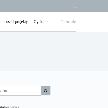
homości i projekty
Ogród
Pozostałe
rak
yników
statnie wpisy