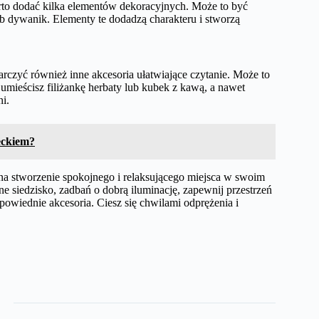
rto dodać kilka elementów dekoracyjnych. Może to być
ub dywanik. Elementy te dodadzą charakteru i stworzą
rczyć również inne akcesoria ułatwiające czytanie. Może to
umieścisz filiżankę herbaty lub kubek z kawą, a nawet
i.
ieckiem?
na stworzenie spokojnego i relaksującego miejsca w swoim
 siedzisko, zadbań o dobrą iluminację, zapewnij przestrzeń
owiednie akcesoria. Ciesz się chwilami odprężenia i