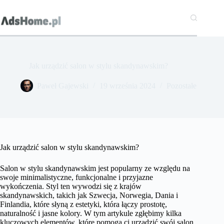
Przejdź
do
treści
Jak urządzić salon w stylu skandynawskim?
Paweł Gajewski
19 września 2024
Pozostałe
Jak urządzić salon w stylu skandynawskim?
Salon w stylu skandynawskim jest popularny ze względu na
swoje minimalistyczne, funkcjonalne i przyjazne
wykończenia. Styl ten wywodzi się z krajów
skandynawskich, takich jak Szwecja, Norwegia, Dania i
Finlandia, które słyną z estetyki, która łączy prostotę,
naturalność i jasne kolory. W tym artykule zgłębimy kilka
kluczowych elementów, które pomogą ci urządzić swój salon