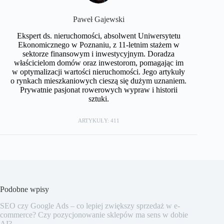
Paweł Gajewski
Ekspert ds. nieruchomości, absolwent Uniwersytetu
Ekonomicznego w Poznaniu, z 11-letnim stażem w
sektorze finansowym i inwestycyjnym. Doradza
właścicielom domów oraz inwestorom, pomagając im
w optymalizacji wartości nieruchomości. Jego artykuły
o rynkach mieszkaniowych cieszą się dużym uznaniem.
Prywatnie pasjonat rowerowych wypraw i historii
sztuki.
ARTYKUŁY: 411
Podobne wpisy
SEO czy Google Ads – co lepiej zwiększy sprzedaż w e-
commerce? Czy pozycjonowanie sklepów ma sens w dobie
AI?