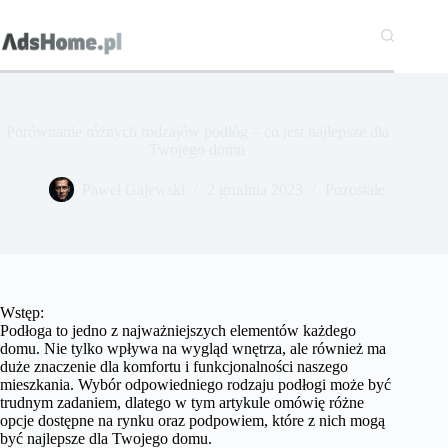
Przejdź
do
treści
Porównanie różnych rodzajów podłóg – co jest najlepsze dla
Twojego domu
Paweł Gajewski
2 grudnia 2023
Pozostałe
Wstęp:
Podłoga to jedno z najważniejszych elementów każdego
domu. Nie tylko wpływa na wygląd wnętrza, ale również ma
duże znaczenie dla komfortu i funkcjonalności naszego
mieszkania. Wybór odpowiedniego rodzaju podłogi może być
trudnym zadaniem, dlatego w tym artykule omówię różne
opcje dostępne na rynku oraz podpowiem, które z nich mogą
być najlepsze dla Twojego domu.