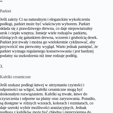
2.
Parkiet
Jeśli zależy Ci na naturalnym i eleganckim wykończeniu
podłogi, parkiet może być właściwym wyborem. Parkiet
składa się z prawdziwego drewna, co daje niepowtarzalny
urok i ciepło wnętrza. Istnieje wiele rodzajów parkietu,
różniących się gatunkiem drewna, wzorem i grubością desek.
Parkiet jest trwały i można go wielokrotnie cyklinować, aby
przywrócić mu pierwotny wygląd. Warto jednak pamiętać, że
parkiet wymaga regularnego konserwowania i jest bardziej
podatny na uszkodzenia niż inne rodzaje podłóg.
3.
Kafelki ceramiczne
Jeśli szukasz podłogi łatwej w utrzymaniu czystości i
odporności na wilgoć, kafelki ceramiczne mogą być
doskonałym rozwiązaniem. Kafelki są trwałe, łatwe do
czyszczenia i odporne na plamy oraz zarysowania. Ponadto,
są dostępne w różnych wzorach, kolorach i rozmiarach, co
daje szeroki wybór możliwości aranżacyjnych. Jednak
podłoga z kafelków może być chłodna i nieprzyjemna do