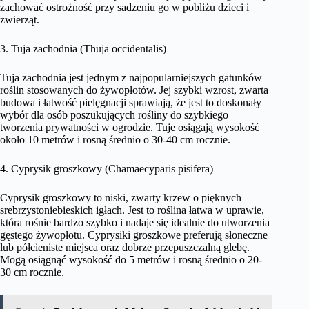
zachować ostrożność przy sadzeniu go w pobliżu dzieci i
zwierząt.
3. Tuja zachodnia (Thuja occidentalis)
Tuja zachodnia jest jednym z najpopularniejszych gatunków
roślin stosowanych do żywopłotów. Jej szybki wzrost, zwarta
budowa i łatwość pielęgnacji sprawiają, że jest to doskonały
wybór dla osób poszukujących rośliny do szybkiego
tworzenia prywatności w ogrodzie. Tuje osiągają wysokość
około 10 metrów i rosną średnio o 30-40 cm rocznie.
4. Cyprysik groszkowy (Chamaecyparis pisifera)
Cyprysik groszkowy to niski, zwarty krzew o pięknych
srebrzystoniebieskich igłach. Jest to roślina łatwa w uprawie,
która rośnie bardzo szybko i nadaje się idealnie do utworzenia
gęstego żywopłotu. Cyprysiki groszkowe preferują słoneczne
lub półcieniste miejsca oraz dobrze przepuszczalną glebę.
Mogą osiągnąć wysokość do 5 metrów i rosną średnio o 20-
30 cm rocznie.