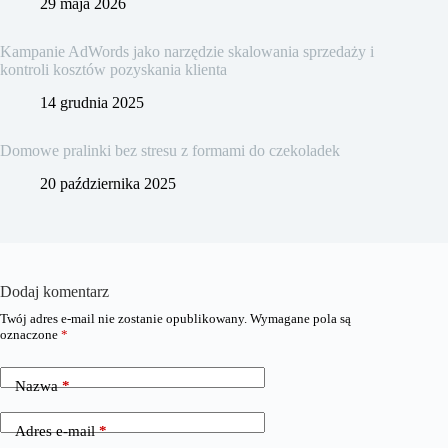
29 maja 2026
Kampanie AdWords jako narzędzie skalowania sprzedaży i
kontroli kosztów pozyskania klienta
14 grudnia 2025
Domowe pralinki bez stresu z formami do czekoladek
20 października 2025
Dodaj komentarz
Twój adres e-mail nie zostanie opublikowany.
Wymagane pola są
oznaczone
*
Nazwa
*
Adres e-mail
*