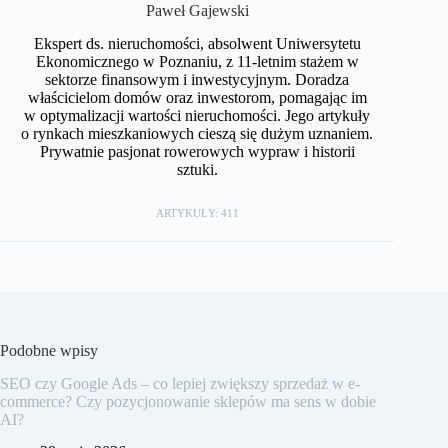
Paweł Gajewski
Ekspert ds. nieruchomości, absolwent Uniwersytetu
Ekonomicznego w Poznaniu, z 11-letnim stażem w
sektorze finansowym i inwestycyjnym. Doradza
właścicielom domów oraz inwestorom, pomagając im
w optymalizacji wartości nieruchomości. Jego artykuły
o rynkach mieszkaniowych cieszą się dużym uznaniem.
Prywatnie pasjonat rowerowych wypraw i historii
sztuki.
ARTYKUŁY: 411
Podobne wpisy
SEO czy Google Ads – co lepiej zwiększy sprzedaż w e-
commerce? Czy pozycjonowanie sklepów ma sens w dobie
AI?