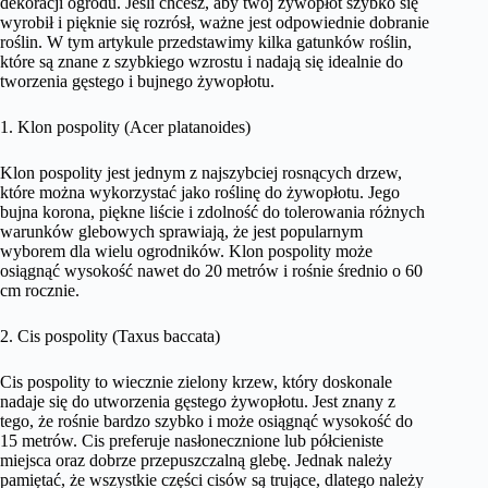
dekoracji ogrodu. Jeśli chcesz, aby twój żywopłot szybko się
wyrobił i pięknie się rozrósł, ważne jest odpowiednie dobranie
roślin. W tym artykule przedstawimy kilka gatunków roślin,
które są znane z szybkiego wzrostu i nadają się idealnie do
tworzenia gęstego i bujnego żywopłotu.
1. Klon pospolity (Acer platanoides)
Klon pospolity jest jednym z najszybciej rosnących drzew,
które można wykorzystać jako roślinę do żywopłotu. Jego
bujna korona, piękne liście i zdolność do tolerowania różnych
warunków glebowych sprawiają, że jest popularnym
wyborem dla wielu ogrodników. Klon pospolity może
osiągnąć wysokość nawet do 20 metrów i rośnie średnio o 60
cm rocznie.
2. Cis pospolity (Taxus baccata)
Cis pospolity to wiecznie zielony krzew, który doskonale
nadaje się do utworzenia gęstego żywopłotu. Jest znany z
tego, że rośnie bardzo szybko i może osiągnąć wysokość do
15 metrów. Cis preferuje nasłonecznione lub półcieniste
miejsca oraz dobrze przepuszczalną glebę. Jednak należy
pamiętać, że wszystkie części cisów są trujące, dlatego należy