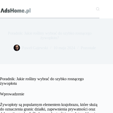
Przejdź
do
treści
Poradnik: Jakie rośliny wybrać do szybko rosnącego
żywopłotu?
Paweł Gajewski
10 maja 2024
Pozostałe
Poradnik: Jakie rośliny wybrać do szybko rosnącego
żywopłotu
Wprowadzenie
Żywopłoty są popularnym elementem krajobrazu, które służą
do oznaczenia granic działki, zapewnienia prywatności oraz