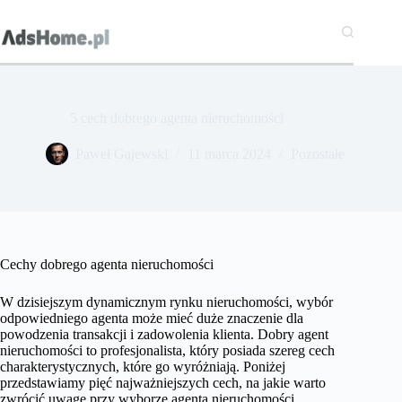
Przejdź
do
treści
5 cech dobrego agenta nieruchomości
Paweł Gajewski
11 marca 2024
Pozostałe
Cechy dobrego agenta nieruchomości
W dzisiejszym dynamicznym rynku nieruchomości, wybór
odpowiedniego agenta może mieć duże znaczenie dla
powodzenia transakcji i zadowolenia klienta. Dobry agent
nieruchomości to profesjonalista, który posiada szereg cech
charakterystycznych, które go wyróżniają. Poniżej
przedstawiamy pięć najważniejszych cech, na jakie warto
zwrócić uwagę przy wyborze agenta nieruchomości.