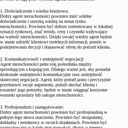
1. Doświadczenie i wiedza branżowa:
Dobry agent nieruchomości powinien mieć solidne
doświadczenie i szeroką wiedzę na temat rynku
nieruchomości. Powinien być dobrze zorientowany w lokalnej
sytuacji rynkowej, znać trendy, ceny i czynniki wpływające
na wartość nieruchomości. Dzięki swojej wiedzy agent będzie
w stanie udzielić klientowi rzetelnych informacji, pomóc w
podejmowaniu decyzji i dopasować ofertę do potrzeb klienta.
2. Komunikatywność i umiejętność negocjacji:
Agent nieruchomości pełni rolę pośrednika między
sprzedającym a kupującym. Dlatego ważne jest, aby posiadał
doskonałe umiejętności komunikacyjne oraz umiejętność
skutecznej negocjacji. Agent, który potrafi jasno i precyzyjnie
przedstawić swoje argumenty, potrafi słuchać klienta i
rozumieć jego potrzeby, będzie w stanie osiągnąć korzystne
warunki sprzedaży lub zakupu nieruchomości.
3. Profesjonalizm i zaangażowanie:
Dobry agent nieruchomości powinien być profesjonalistą w
pełnym tego słowa znaczeniu. Powinien być skrupulatny,
dokładny i terminowy w swoich działaniach. Powinien być
zaangażowany w każdy etap transakcji, dbając o interesy