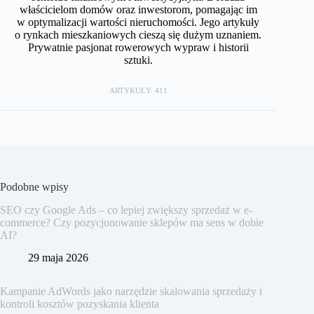
właścicielom domów oraz inwestorom, pomagając im
w optymalizacji wartości nieruchomości. Jego artykuły
o rynkach mieszkaniowych cieszą się dużym uznaniem.
Prywatnie pasjonat rowerowych wypraw i historii
sztuki.
ARTYKUŁY: 411
Podobne wpisy
SEO czy Google Ads – co lepiej zwiększy sprzedaż w e-
commerce? Czy pozycjonowanie sklepów ma sens w dobie
AI?
29 maja 2026
Kampanie AdWords jako narzędzie skalowania sprzedaży i
kontroli kosztów pozyskania klienta