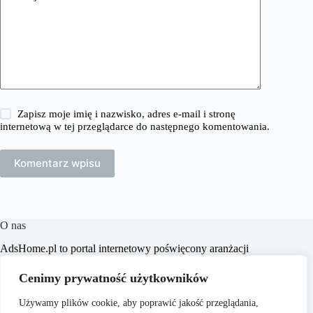
Zapisz moje imię i nazwisko, adres e-mail i stronę
internetową w tej przeglądarce do następnego komentowania.
Komentarz wpisu
O nas
​AdsHome.pl to portal internetowy poświęcony aranżacji
wnętrz i poradom dotyczącym domów i mieszkań. Naszym
celem jest dostarczanie praktycznych wskazówek i inspiracji,
Cenimy prywatność użytkowników
które pomogą czytelnikom w tworzeniu komfortowych i
stylowych przestrzeni życiowych.
Używamy plików cookie, aby poprawić jakość przeglądania,