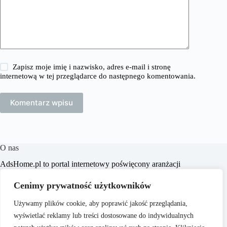
Zapisz moje imię i nazwisko, adres e-mail i stronę
internetową w tej przeglądarce do następnego komentowania.
Komentarz wpisu
O nas
​AdsHome.pl to portal internetowy poświęcony aranżacji
wnętrz i poradom dotyczącym domów i mieszkań. Naszym
celem jest dostarczanie praktycznych wskazówek i inspiracji,
Cenimy prywatność użytkowników
które pomogą czytelnikom w tworzeniu komfortowych i
stylowych przestrzeni życiowych.
Używamy plików cookie, aby poprawić jakość przeglądania,
wyświetlać reklamy lub treści dostosowane do indywidualnych