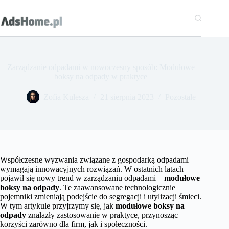
Przejdź
do
treści
Zarządzanie odpadami w nowoczesny sposób: Modułowe
boksy na odpady w praktyce
Zofia Kulesza
21 sierpnia 2023
Pozostałe
Współczesne wyzwania związane z gospodarką odpadami
wymagają innowacyjnych rozwiązań. W ostatnich latach
pojawił się nowy trend w zarządzaniu odpadami –
modułowe
boksy na odpady
. Te zaawansowane technologicznie
pojemniki zmieniają podejście do segregacji i utylizacji śmieci.
W tym artykule przyjrzymy się, jak
modułowe boksy na
odpady
znalazły zastosowanie w praktyce, przynosząc
korzyści zarówno dla firm, jak i społeczności.