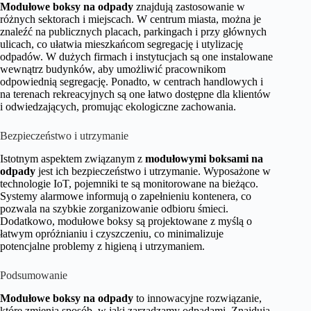
Modułowe boksy na odpady
znajdują zastosowanie w
różnych sektorach i miejscach. W centrum miasta, można je
znaleźć na publicznych placach, parkingach i przy głównych
ulicach, co ułatwia mieszkańcom segregację i utylizację
odpadów. W dużych firmach i instytucjach są one instalowane
wewnątrz budynków, aby umożliwić pracownikom
odpowiednią segregację. Ponadto, w centrach handlowych i
na terenach rekreacyjnych są one łatwo dostępne dla klientów
i odwiedzających, promując ekologiczne zachowania.
Bezpieczeństwo i utrzymanie
Istotnym aspektem związanym z
modułowymi boksami na
odpady
jest ich bezpieczeństwo i utrzymanie. Wyposażone w
technologie IoT, pojemniki te są monitorowane na bieżąco.
Systemy alarmowe informują o zapełnieniu kontenera, co
pozwala na szybkie zorganizowanie odbioru śmieci.
Dodatkowo, modułowe boksy są projektowane z myślą o
łatwym opróżnianiu i czyszczeniu, co minimalizuje
potencjalne problemy z higieną i utrzymaniem.
Podsumowanie
Modułowe boksy na odpady
to innowacyjne rozwiązanie,
które zmienia sposób, w jaki zarządzamy odpadami. Znajdują