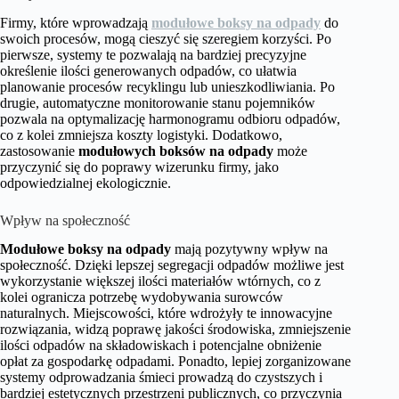
Firmy, które wprowadzają
modułowe boksy na odpady
do
swoich procesów, mogą cieszyć się szeregiem korzyści. Po
pierwsze, systemy te pozwalają na bardziej precyzyjne
określenie ilości generowanych odpadów, co ułatwia
planowanie procesów recyklingu lub unieszkodliwiania. Po
drugie, automatyczne monitorowanie stanu pojemników
pozwala na optymalizację harmonogramu odbioru odpadów,
co z kolei zmniejsza koszty logistyki. Dodatkowo,
zastosowanie
modułowych boksów na odpady
może
przyczynić się do poprawy wizerunku firmy, jako
odpowiedzialnej ekologicznie.
Wpływ na społeczność
Modułowe boksy na odpady
mają pozytywny wpływ na
społeczność. Dzięki lepszej segregacji odpadów możliwe jest
wykorzystanie większej ilości materiałów wtórnych, co z
kolei ogranicza potrzebę wydobywania surowców
naturalnych. Miejscowości, które wdrożyły te innowacyjne
rozwiązania, widzą poprawę jakości środowiska, zmniejszenie
ilości odpadów na składowiskach i potencjalne obniżenie
opłat za gospodarkę odpadami. Ponadto, lepiej zorganizowane
systemy odprowadzania śmieci prowadzą do czystszych i
bardziej estetycznych przestrzeni publicznych, co przyczynia