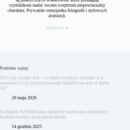
czytelnikom nadać swoim wnętrzom niepowtarzalny
charakter. Prywatnie entuzjastka fotografii i stylowych
aranżacji.
ARTYKUŁY: 38
Podobne wpisy
SEO czy Google Ads – co lepiej zwiększy sprzedaż w e-
commerce? Czy pozycjonowanie sklepów ma sens w dobie
AI?
29 maja 2026
Kampanie AdWords jako narzędzie skalowania sprzedaży i
kontroli kosztów pozyskania klienta
14 grudnia 2025