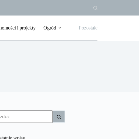
homości i projekty
Ogród
Pozostałe
rak
yników
statnie wpisy