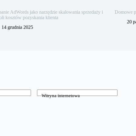
nie AdWords jako narzędzie skalowania sprzedaży i
Domowe pra
oli kosztów pozyskania klienta
20 p
14 grudnia 2025
Witryna internetowa