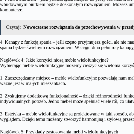
wbudowanym biurkiem będzie doskonałym rozwiązaniem. Możesz umieś
komputerze.
Czytaj:
Nowoczesne rozwiązania do przechowywania w przed
4. Kanapy z funkcją spania – jeśli często przyjmujesz gości, ale nie ma
spania będzie świetnym rozwiązaniem. W ciągu dnia pełni rolę kanapy
Nagłówek 4: Jakie korzyści niosą meble wielofunkcyjne?
Wybierając meble wielofunkcyjne możemy cieszyć się wieloma korzyś
1. Zaoszczędzamy miejsce – meble wielofunkcyjne pozwalają nam mak
ważne jest w małych mieszankach.
2. Zyskujemy dodatkową funkcjonalność – dzięki różnorodności funk
indywidualnych potrzeb. Jedno mebel może spełniać wiele ról, co ułat
3. Estetyka – meble wielofunkcyjne są projektowane w taki sposób, ab
wyglądem. Dzięki temu możemy stworzyć harmonijną i stylową przes
Nagłówek 5: Przykłady zastosowania mebli wielofunkcyjnych