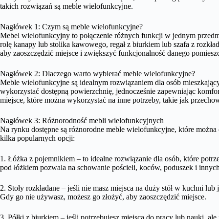
takich rozwiązań są meble wielofunkcyjne.
Nagłówek 1: Czym są meble wielofunkcyjne?
Mebel wielofunkcyjny to połączenie różnych funkcji w jednym przedmi
rolę kanapy lub stolika kawowego, regał z biurkiem lub szafa z rozkł
aby zaoszczędzić miejsce i zwiększyć funkcjonalność danego pomieszc
Nagłówek 2: Dlaczego warto wybierać meble wielofunkcyjne?
Meble wielofunkcyjne są idealnym rozwiązaniem dla osób mieszkając
wykorzystać dostępną powierzchnię, jednocześnie zapewniając komfor
miejsce, które można wykorzystać na inne potrzeby, takie jak przech
Nagłówek 3: Różnorodność mebli wielofunkcyjnych
Na rynku dostępne są różnorodne meble wielofunkcyjne, które można 
kilka popularnych opcji:
1. Łóżka z pojemnikiem – to idealne rozwiązanie dla osób, które pot
pod łóżkiem pozwala na schowanie pościeli, koców, poduszek i innyc
2. Stoły rozkładane – jeśli nie masz miejsca na duży stół w kuchni lu
Gdy go nie używasz, możesz go złożyć, aby zaoszczędzić miejsce.
3. Półki z biurkiem – jeśli potrzebujesz miejsca do pracy lub nauki, al