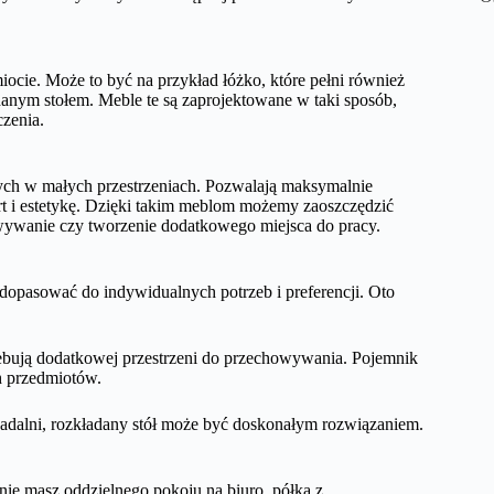
ocie. Może to być na przykład łóżko, które pełni również
adanym stołem. Meble te są zaprojektowane w taki sposób,
zenia.
ych w małych przestrzeniach. Pozwalają maksymalnie
t i estetykę. Dzięki takim meblom możemy zaoszczędzić
owywanie czy tworzenie dodatkowego miejsca do pracy.
dopasować do indywidualnych potrzeb i preferencji. Oto
rzebują dodatkowej przestrzeni do przechowywania. Pojemnik
h przedmiotów.
b jadalni, rozkładany stół może być doskonałym rozwiązaniem.
e nie masz oddzielnego pokoju na biuro, półka z