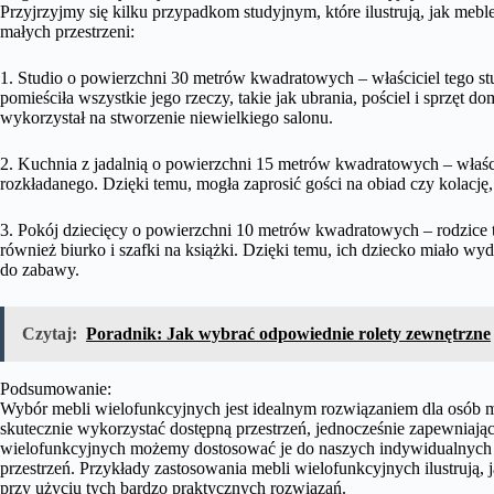
Przyjrzyjmy się kilku przypadkom studyjnym, które ilustrują, jak meb
małych przestrzeni:
1. Studio o powierzchni 30 metrów kwadratowych – właściciel tego st
pomieściła wszystkie jego rzeczy, takie jak ubrania, pościel i sprzęt
wykorzystał na stworzenie niewielkiego salonu.
2. Kuchnia z jadalnią o powierzchni 15 metrów kwadratowych – właści
rozkładanego. Dzięki temu, mogła zaprosić gości na obiad czy kolację, 
3. Pokój dziecięcy o powierzchni 10 metrów kwadratowych – rodzice t
również biurko i szafki na książki. Dzięki temu, ich dziecko miało wy
do zabawy.
Czytaj:
Poradnik: Jak wybrać odpowiednie rolety zewnętrzne
Podsumowanie:
Wybór mebli wielofunkcyjnych jest idealnym rozwiązaniem dla osób m
skutecznie wykorzystać dostępną przestrzeń, jednocześnie zapewniając
wielofunkcyjnych możemy dostosować je do naszych indywidualnych po
przestrzeń. Przykłady zastosowania mebli wielofunkcyjnych ilustrują
przy użyciu tych bardzo praktycznych rozwiązań.