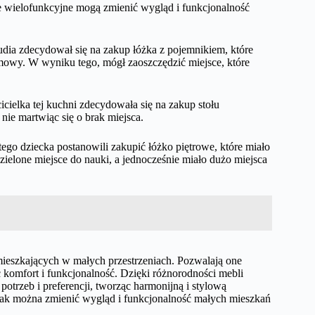
le wielofunkcyjne mogą zmienić wygląd i funkcjonalność
udia zdecydował się na zakup łóżka z pojemnikiem, które
 domowy. W wyniku tego, mógł zaoszczędzić miejsce, które
cielka tej kuchni zdecydowała się na zakup stołu
nie martwiąc się o brak miejsca.
ego dziecka postanowili zakupić łóżko piętrowe, które miało
dzielone miejsce do nauki, a jednocześnie miało dużo miejsca
ieszkających w małych przestrzeniach. Pozwalają one
 komfort i funkcjonalność. Dzięki różnorodności mebli
trzeb i preferencji, tworząc harmonijną i stylową
, jak można zmienić wygląd i funkcjonalność małych mieszkań