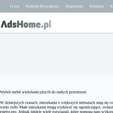
Przejdź
O nas
Polityka Prywatności
Regulamin
Reklama
K
do
treści
Wy
Wybór mebli wielofunkcyjnych do małych przestrzeni
W dzisiejszych czasach, mieszkania o większych metrażach stają się cor
wielu osób. Małe mieszkania mogą wydawać się ograniczające, zwłaszc
estetyczny. Jednak istnieje wiele rozwiązań, które pomogą nam wykorz