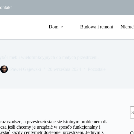
ontakt
Dom
Budowa i remont
Nieruc
bór mebli wielofunkcyjnych do małych przestrzeni.
Paweł Gajewski
20 września 2024
Pozostałe
B
w
az rzadsze, a przestrzeń staje się istotnym problemem dla
za jeśli chcemy je urządzić w sposób funkcjonalny i
ystać każdy centymetr dostępnej przestrzeni. Jednym z
O