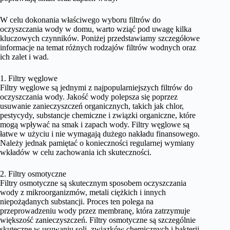
W celu dokonania właściwego wyboru filtrów do
oczyszczania wody w domu, warto wziąć pod uwagę kilka
kluczowych czynników. Poniżej przedstawiamy szczegółowe
informacje na temat różnych rodzajów filtrów wodnych oraz
ich zalet i wad.
1. Filtry węglowe
Filtry węglowe są jednymi z najpopularniejszych filtrów do
oczyszczania wody. Jakość wody polepsza się poprzez
usuwanie zanieczyszczeń organicznych, takich jak chlor,
pestycydy, substancje chemiczne i związki organiczne, które
mogą wpływać na smak i zapach wody. Filtry węglowe są
łatwe w użyciu i nie wymagają dużego nakładu finansowego.
Należy jednak pamiętać o konieczności regularnej wymiany
wkładów w celu zachowania ich skuteczności.
2. Filtry osmotyczne
Filtry osmotyczne są skutecznym sposobem oczyszczania
wody z mikroorganizmów, metali ciężkich i innych
niepożądanych substancji. Proces ten polega na
przeprowadzeniu wody przez membranę, która zatrzymuje
większość zanieczyszczeń. Filtry osmotyczne są szczególnie
skuteczne w usuwaniu soli, związków chemicznych i bakterii.