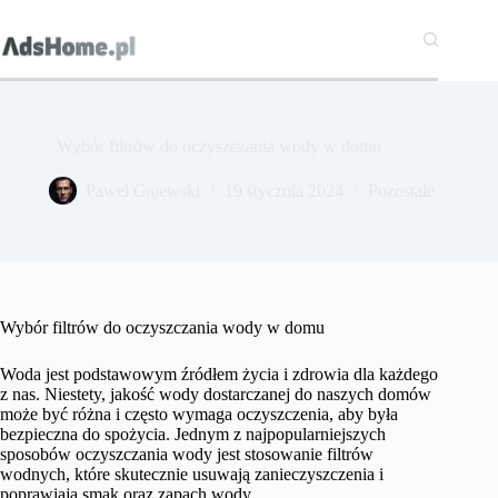
Przejdź
do
treści
Wybór filtrów do oczyszczania wody w domu
Paweł Gajewski
19 stycznia 2024
Pozostałe
Wybór filtrów do oczyszczania wody w domu
Woda jest podstawowym źródłem życia i zdrowia dla każdego
z nas. Niestety, jakość wody dostarczanej do naszych domów
może być różna i często wymaga oczyszczenia, aby była
bezpieczna do spożycia. Jednym z najpopularniejszych
sposobów oczyszczania wody jest stosowanie filtrów
wodnych, które skutecznie usuwają zanieczyszczenia i
poprawiają smak oraz zapach wody.