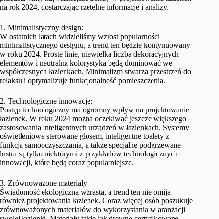
na rok 2024, dostarczając rzetelne informacje i analizy.
1. Minimalistyczny design:
W ostatnich latach widzieliśmy wzrost popularności
minimalistycznego designu, a trend ten będzie kontynuowany
w roku 2024. Proste linie, niewielka liczba dekoracyjnych
elementów i neutralna kolorystyka będą dominować we
współczesnych łazienkach. Minimalizm stwarza przestrzeń do
relaksu i optymalizuje funkcjonalność pomieszczenia.
2. Technologiczne innowacje:
Postęp technologiczny ma ogromny wpływ na projektowanie
łazienek. W roku 2024 można oczekiwać jeszcze większego
zastosowania inteligentnych urządzeń w łazienkach. Systemy
oświetleniowe sterowane głosem, inteligentne toalety z
funkcją samooczyszczania, a także specjalne podgrzewane
lustra są tylko niektórymi z przykładów technologicznych
innowacji, które będą coraz popularniejsze.
3. Zrównoważone materiały:
Świadomość ekologiczna wzrasta, a trend ten nie omija
również projektowania łazienek. Coraz więcej osób poszukuje
zrównoważonych materiałów do wykorzystania w aranżacji
swojej łazienki. Materiały takie jak drewno certyfikowane