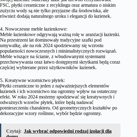
FSC, płytki ceramiczne z recyklingu oraz armatura o niskim
zużyciu wody są nie tylko przyjazne dla środowiska, ale
również dodają naturalnego uroku i elegancji do łazienek.
4. Nowoczesne meble łazienkowe:
Meble łazienkowe odgrywają ważną rolę w aranżacji łazienki.
Na przestrzeni lat dominowały tradycyjne szafki pod
umywalkę, ale na rok 2024 spodziewamy się wzrostu
popularności nowoczesnych i minimalistycznych rozwiązań.
Meble wiszące na ścianie, z wbudowanymi systemami
przechowywania oraz łatwo dostępnymi skrytkami będą coraz
częściej wybierane przez użytkowników łazienek.
5. Kreatywne wzornictwo płytek:
Płytki ceramiczne to jeden z najważniejszych elementów
łazienek i ich wzornictwo ma ogromny wpływ na ostateczny
efekt. W roku 2024 możemy spodziewać się kreatywnych i
odważnych wzorów płytek, które będą nadawać
pomieszczeniu charakteru. Od geometrycznych kształtów po
dekoracyjne wzory roślinne, wybór będzie ogromny.
Czytaj:
Jak wybrać odpowiedni rodzaj izolacji dla
domu