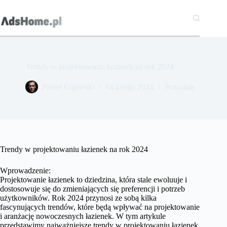
Przejdź
do
treści
Trendy w projektowaniu łazienek na rok 2024
Paweł Gajewski
14 lutego 2024
Pozostałe
Trendy w projektowaniu łazienek na rok 2024
Wprowadzenie:
Projektowanie łazienek to dziedzina, która stale ewoluuje i
dostosowuje się do zmieniających się preferencji i potrzeb
użytkowników. Rok 2024 przynosi ze sobą kilka
fascynujących trendów, które będą wpływać na projektowanie
i aranżację nowoczesnych łazienek. W tym artykule
przedstawimy najważniejsze trendy w projektowaniu łazienek