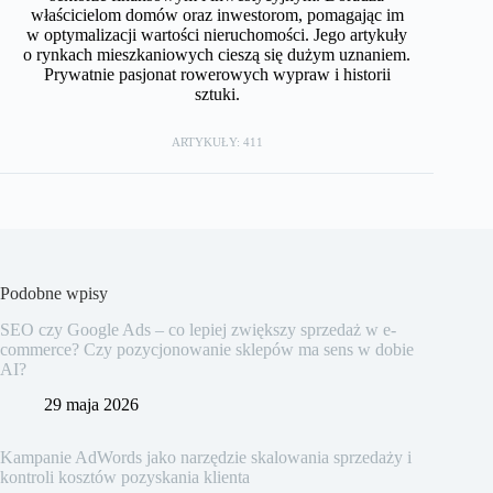
właścicielom domów oraz inwestorom, pomagając im
w optymalizacji wartości nieruchomości. Jego artykuły
o rynkach mieszkaniowych cieszą się dużym uznaniem.
Prywatnie pasjonat rowerowych wypraw i historii
sztuki.
ARTYKUŁY: 411
Podobne wpisy
SEO czy Google Ads – co lepiej zwiększy sprzedaż w e-
commerce? Czy pozycjonowanie sklepów ma sens w dobie
AI?
29 maja 2026
Kampanie AdWords jako narzędzie skalowania sprzedaży i
kontroli kosztów pozyskania klienta