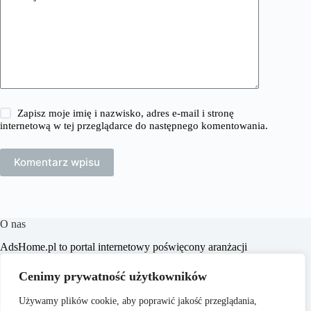
Zapisz moje imię i nazwisko, adres e-mail i stronę
internetową w tej przeglądarce do następnego komentowania.
Komentarz wpisu
O nas
​AdsHome.pl to portal internetowy poświęcony aranżacji
wnętrz i poradom dotyczącym domów i mieszkań. Naszym
celem jest dostarczanie praktycznych wskazówek i inspiracji,
Cenimy prywatność użytkowników
które pomogą czytelnikom w tworzeniu komfortowych i
stylowych przestrzeni życiowych.
Używamy plików cookie, aby poprawić jakość przeglądania,