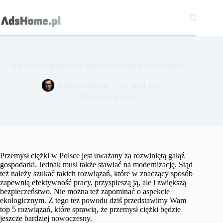
Przejdź
do
treści
Top 5 rozwiązań, które unowocześniają przemysł ciężki
Paweł Gajewski
22 maja 2022
Budowa i remont
Przemysł ciężki w Polsce jest uważany za rozwiniętą gałąź
gospodarki. Jednak musi także stawiać na modernizację. Stąd
też należy szukać takich rozwiązań, które w znaczący sposób
zapewnią efektywność pracy, przyspieszą ją, ale i zwiększą
bezpieczeństwo. Nie można też zapominać o aspekcie
ekologicznym. Z tego też powodu dziś przedstawimy Wam
top 5 rozwiązań, które sprawią, że przemysł ciężki będzie
jeszcze bardziej nowoczesny.