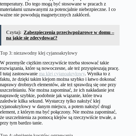
temperatury. Do tego mogą być stosowane w pracach z
materiałami uznawanymi za potencjalnie niebezpieczne. I co
ważne nie powodują magnetycznych zakłóceń.
Czytaj:
Zabezpieczenia przeciwpożarowe w domu –
na jakie się zdecydować?
Top 3: niezawodny klej cyjanoakrylowy
W przemyśle ciężkim rzeczywiście trzeba stosować takie
rozwiązania, które są nowoczesne, ale też przyspieszają pracę.
I tutaj zastosowanie
ma klej cyjanoakrylowy
. Wynika to z
faktu, że dzięki takim klejom można szybko i łatwo dokonać
naprawy drobnych elementów, ale też sprawdzą się one przy
uszczelnianiu. Nie można zapominać, że ich nakładanie jest
naprawdę szybkie, podobnie jak wiązanie, które trwa
zaledwie kilka sekund. Wystarczy tylko nałożyć klej
cyjanoakrylowy w danym miejscu, a potem nałożyć drugi
element, z którym ma być połączony. Nie można zapominać,
że uszczelnienia za pomocą klejów są rzeczywiście trwałe, a
przy tym bardzo tanie.
Top 4: obniżenie kosztów ogrzewania