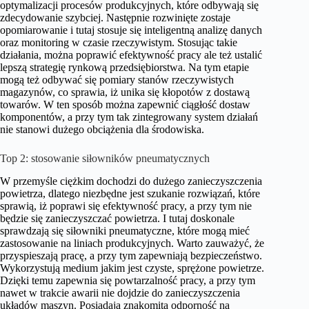
optymalizacji procesów produkcyjnych, które odbywają się
zdecydowanie szybciej. Następnie rozwinięte zostaje
opomiarowanie i tutaj stosuje się inteligentną analizę danych
oraz monitoring w czasie rzeczywistym. Stosując takie
działania, można poprawić efektywność pracy ale też ustalić
lepszą strategię rynkową przedsiębiorstwa. Na tym etapie
mogą też odbywać się pomiary stanów rzeczywistych
magazynów, co sprawia, iż unika się kłopotów z dostawą
towarów. W ten sposób można zapewnić ciągłość dostaw
komponentów, a przy tym tak zintegrowany system działań
nie stanowi dużego obciążenia dla środowiska.
Top 2: stosowanie siłowników pneumatycznych
W przemyśle ciężkim dochodzi do dużego zanieczyszczenia
powietrza, dlatego niezbędne jest szukanie rozwiązań, które
sprawią, iż poprawi się efektywność pracy, a przy tym nie
będzie się zanieczyszczać powietrza. I tutaj doskonale
sprawdzają się siłowniki pneumatyczne, które mogą mieć
zastosowanie na liniach produkcyjnych. Warto zauważyć, że
przyspieszają pracę, a przy tym zapewniają bezpieczeństwo.
Wykorzystują medium jakim jest czyste, sprężone powietrze.
Dzięki temu zapewnia się powtarzalność pracy, a przy tym
nawet w trakcie awarii nie dojdzie do zanieczyszczenia
układów maszyn. Posiadają znakomitą odporność na