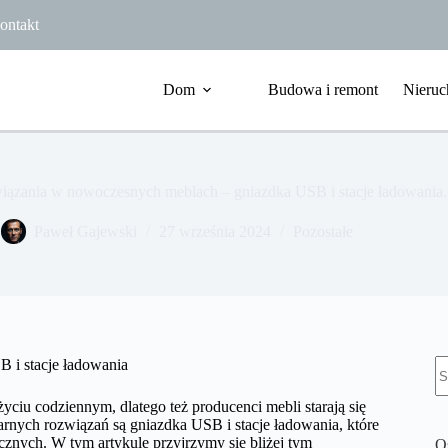
ontakt
Dom
Budowa i remont
Nieruc
iązania w nowoczesnych meblach – gniazdka USB i stacje ładowania.
Paweł Gajewski
27 września 2024
Pozostałe
B
 i stacje ładowania
w
ciu codziennym, dlatego też producenci mebli starają się
nych rozwiązań są gniazdka USB i stacje ładowania, które
cznych. W tym artykule przyjrzymy się bliżej tym
O