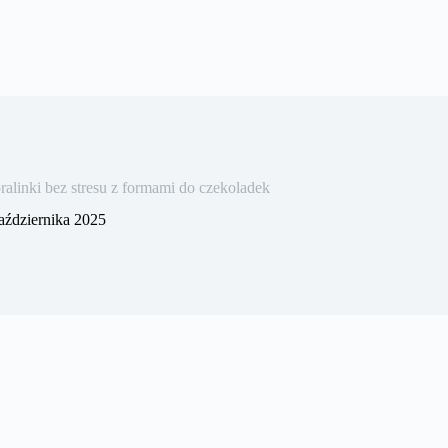
linki bez stresu z formami do czekoladek
aździernika 2025