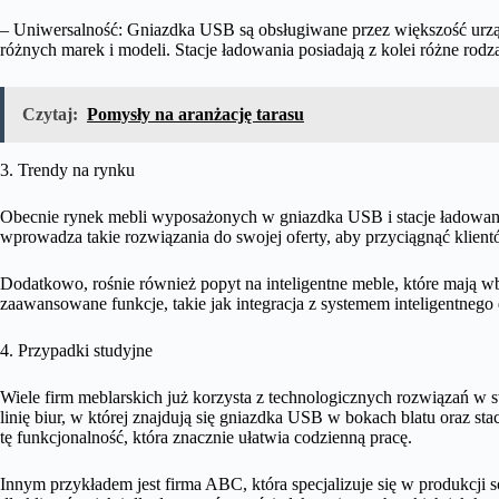
– Uniwersalność: Gniazdka USB są obsługiwane przez większość urząd
różnych marek i modeli. Stacje ładowania posiadają z kolei różne rod
Czytaj:
Pomysły na aranżację tarasu
3. Trendy na rynku
Obecnie rynek mebli wyposażonych w gniazdka USB i stacje ładowani
wprowadza takie rozwiązania do swojej oferty, aby przyciągnąć klient
Dodatkowo, rośnie również popyt na inteligentne meble, które mają w
zaawansowane funkcje, takie jak integracja z systemem inteligentne
4. Przypadki studyjne
Wiele firm meblarskich już korzysta z technologicznych rozwiązań w
linię biur, w której znajdują się gniazdka USB w bokach blatu oraz st
tę funkcjonalność, która znacznie ułatwia codzienną pracę.
Innym przykładem jest firma ABC, która specjalizuje się w produkcji