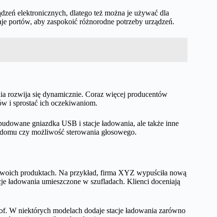
zeń elektronicznych, dlatego też można je używać dla
zaje portów, aby zaspokoić różnorodne potrzeby urządzeń.
a rozwija się dynamicznie. Coraz więcej producentów
ów i sprostać ich oczekiwaniom.
budowane gniazdka USB i stacje ładowania, ale także inne
go domu czy możliwość sterowania głosowego.
 swoich produktach. Na przykład, firma XYZ wypuściła nową
acje ładowania umieszczone w szufladach. Klienci doceniają
 sof. W niektórych modelach dodaje stacje ładowania zarówno