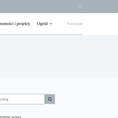
homości i projekty
Ogród
Pozostałe
rak
yników
statnie wpisy