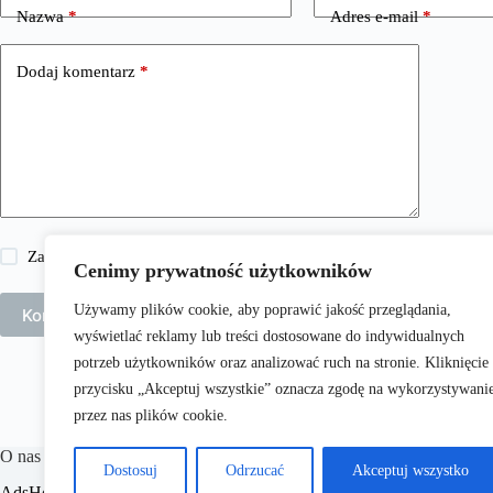
Nazwa
*
Adres e-mail
*
Dodaj komentarz
*
Zapisz moje imię i nazwisko, adres e-mail i stronę internetową w 
Cenimy prywatność użytkowników
Używamy plików cookie, aby poprawić jakość przeglądania,
Komentarz wpisu
wyświetlać reklamy lub treści dostosowane do indywidualnych
potrzeb użytkowników oraz analizować ruch na stronie. Kliknięcie
przycisku „Akceptuj wszystkie” oznacza zgodę na wykorzystywani
przez nas plików cookie.
O nas
Dostosuj
Odrzucać
Akceptuj wszystko
​AdsHome.pl to portal internetowy poświęcony aranżacji wnętrz i p