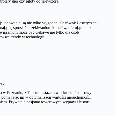
trolery gier czy piloty do telewizora.
e ładowania, są nie tylko wygodne, ale również estetyczne i
arają się sprostać oczekiwaniom klientów, oferując coraz
ozwiązaniom może być ciekawe nie tylko dla osób
owsze trendy w technologii.
ski
o w Poznaniu, z 11-letnim stażem w sektorze finansowym
pomagając im w optymalizacji wartości nieruchomości.
iem. Prywatnie pasjonat rowerowych wypraw i historii