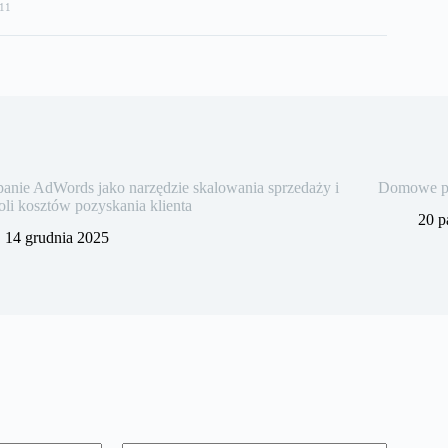
11
nie AdWords jako narzędzie skalowania sprzedaży i
Domowe pra
oli kosztów pozyskania klienta
20 p
14 grudnia 2025