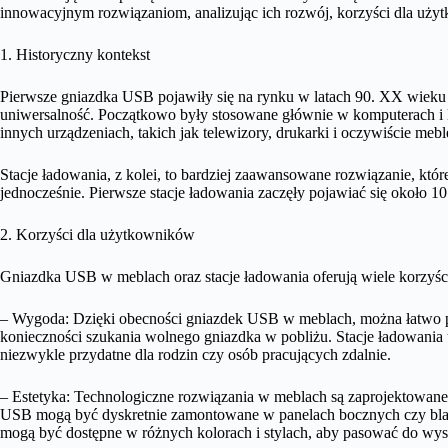
innowacyjnym rozwiązaniom, analizując ich rozwój, korzyści dla uży
1. Historyczny kontekst
Pierwsze gniazdka USB pojawiły się na rynku w latach 90. XX wieku
uniwersalność. Początkowo były stosowane głównie w komputerach i l
innych urządzeniach, takich jak telewizory, drukarki i oczywiście mebl
Stacje ładowania, z kolei, to bardziej zaawansowane rozwiązanie, któ
jednocześnie. Pierwsze stacje ładowania zaczęły pojawiać się około 10 l
2. Korzyści dla użytkowników
Gniazdka USB w meblach oraz stacje ładowania oferują wiele korzyści
– Wygoda: Dzięki obecności gniazdek USB w meblach, można łatwo pod
konieczności szukania wolnego gniazdka w pobliżu. Stacje ładowania 
niezwykle przydatne dla rodzin czy osób pracujących zdalnie.
– Estetyka: Technologiczne rozwiązania w meblach są zaprojektowane
USB mogą być dyskretnie zamontowane w panelach bocznych czy blatac
mogą być dostępne w różnych kolorach i stylach, aby pasować do wys