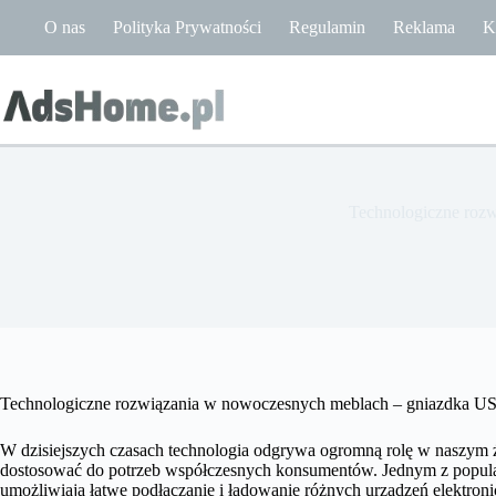
Przejdź
O nas
Polityka Prywatności
Regulamin
Reklama
K
do
treści
Technologiczne rozw
Technologiczne rozwiązania w nowoczesnych meblach – gniazdka USB
W dzisiejszych czasach technologia odgrywa ogromną rolę w naszym ży
dostosować do potrzeb współczesnych konsumentów. Jednym z popular
umożliwiają łatwe podłączanie i ładowanie różnych urządzeń elektroni