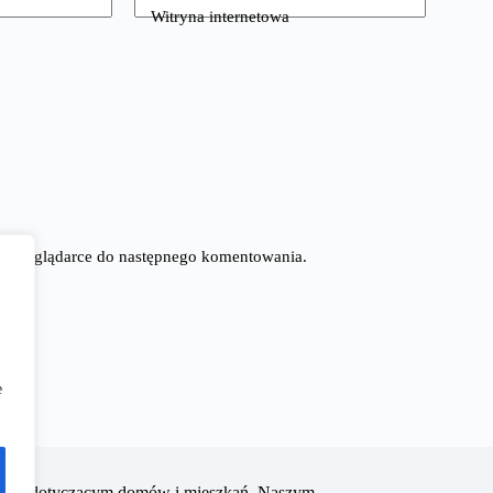
Witryna internetowa
tej przeglądarce do następnego komentowania.
e
oradom dotyczącym domów i mieszkań. Naszym