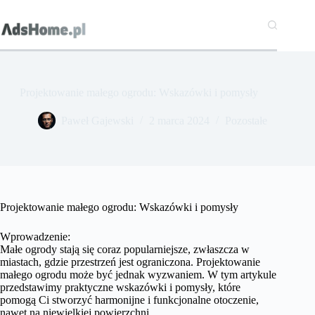
Przejdź
do
treści
Projektowanie małego ogrodu: Wskazówki i pomysły
Paweł Gajewski
2 marca 2024
Pozostałe
Projektowanie małego ogrodu: Wskazówki i pomysły
Wprowadzenie:
Małe ogrody stają się coraz popularniejsze, zwłaszcza w
miastach, gdzie przestrzeń jest ograniczona. Projektowanie
małego ogrodu może być jednak wyzwaniem. W tym artykule
przedstawimy praktyczne wskazówki i pomysły, które
pomogą Ci stworzyć harmonijne i funkcjonalne otoczenie,
nawet na niewielkiej powierzchni.