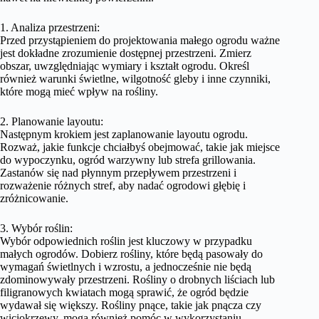
1. Analiza przestrzeni:
Przed przystąpieniem do projektowania małego ogrodu ważne
jest dokładne zrozumienie dostępnej przestrzeni. Zmierz
obszar, uwzględniając wymiary i kształt ogrodu. Określ
również warunki świetlne, wilgotność gleby i inne czynniki,
które mogą mieć wpływ na rośliny.
2. Planowanie layoutu:
Następnym krokiem jest zaplanowanie layoutu ogrodu.
Rozważ, jakie funkcje chciałbyś obejmować, takie jak miejsce
do wypoczynku, ogród warzywny lub strefa grillowania.
Zastanów się nad płynnym przepływem przestrzeni i
rozważenie różnych stref, aby nadać ogrodowi głębię i
zróżnicowanie.
3. Wybór roślin:
Wybór odpowiednich roślin jest kluczowy w przypadku
małych ogrodów. Dobierz rośliny, które będą pasowały do
wymagań świetlnych i wzrostu, a jednocześnie nie będą
zdominowywały przestrzeni. Rośliny o drobnych liściach lub
filigranowych kwiatach mogą sprawić, że ogród będzie
wydawał się większy. Rośliny pnące, takie jak pnącza czy
wiciokrzewy, mogą również pomóc w wykorzystaniu