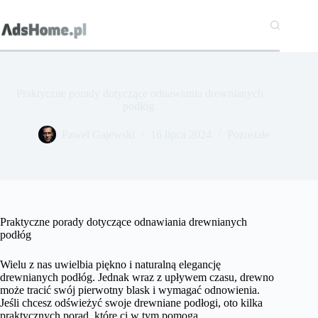
Przejdź
do
treści
Praktyczne porady dotyczące odnawiania drewnianych
podłóg.
Paweł Gajewski
16 lipca 2024
Pozostałe
Praktyczne porady dotyczące odnawiania drewnianych
podłóg
Wielu z nas uwielbia piękno i naturalną elegancję
drewnianych podłóg. Jednak wraz z upływem czasu, drewno
może tracić swój pierwotny blask i wymagać odnowienia.
Jeśli chcesz odświeżyć swoje drewniane podłogi, oto kilka
praktycznych porad, które ci w tym pomogą.