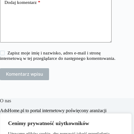
Dodaj komentarz
*
Zapisz moje imię i nazwisko, adres e-mail i stronę
internetową w tej przeglądarce do następnego komentowania.
Komentarz wpisu
O nas
​AdsHome.pl to portal internetowy poświęcony aranżacji
wnętrz i poradom dotyczącym domów i mieszkań. Naszym
celem jest dostarczanie praktycznych wskazówek i inspiracji,
Cenimy prywatność użytkowników
które pomogą czytelnikom w tworzeniu komfortowych i
stylowych przestrzeni życiowych.
Używamy plików cookie, aby poprawić jakość przeglądania,