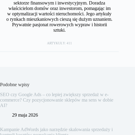
sektorze finansowym i inwestycyjnym. Doradza
właścicielom domów oraz inwestorom, pomagając im
w optymalizacji wartości nieruchomości. Jego artykuły
o rynkach mieszkaniowych cieszą się dużym uznaniem.
Prywatnie pasjonat rowerowych wypraw i historii
sztuki.
ARTYKUŁY: 411
Podobne wpisy
SEO czy Google Ads – co lepiej zwiększy sprzedaż w e-
commerce? Czy pozycjonowanie sklepów ma sens w dobie
AI?
29 maja 2026
Kampanie AdWords jako narzędzie skalowania sprzedaży i
kontroli kosztów pozyskania klienta