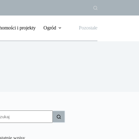
homości i projekty
Ogród
Pozostałe
rak
yników
statnie wpisy