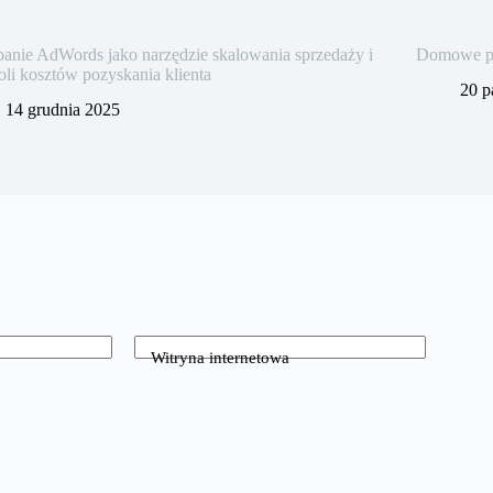
nie AdWords jako narzędzie skalowania sprzedaży i
Domowe pra
oli kosztów pozyskania klienta
20 p
14 grudnia 2025
Witryna internetowa