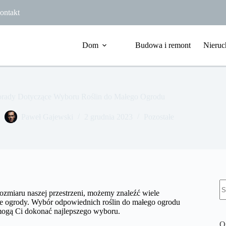
ontakt
Dom
Budowa i remont
Nieruc
orady Dotyczące Wyboru Roślin do Małego Ogrodu
Paweł Gajewski
2 grudnia 2023
Pozostałe
B
w
ozmiaru naszej przestrzeni, możemy znaleźć wiele
sze ogrody. Wybór odpowiednich roślin do małego ogrodu
omogą Ci dokonać najlepszego wyboru.
O