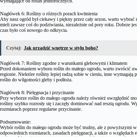
wymagające od roślin jednorocznych.
Nagłówek 6: Rośliny o różnych porach kwitnienia
Aby nasz ogród był ciekawy i piękny przez cały sezon, warto wybrać 
mieli zawsze coś do podziwiania, niezależnie od pory roku. Dobrze jes
czas było coś nowego do odkrycia.
Czytaj:
Jak urządzić wnętrze w stylu boho?
Nagłówek 7: Rośliny zgodne z warunkami glebowymi i klimatem
Przed dokonaniem wyboru roślin do małego ogrodu, warto zwrócić u
regionie. Niektóre rośliny lepiej radzą sobie w cieniu, inne wymagają
roślin do wilgotności gleby i podłoża.
Nagłówek 8: Pielęgnacja i przycinanie
Przy wyborze roślin do małego ogrodu należy również uwzględnić możl
rośliny szybko rozrosły się i zaczęły dominować nad resztą ogrodu. W
rozmiarach poprzez regularne przycinanie.
Podsumowanie:
Wybór roślin do małego ogrodu może być trudny, ale z powyższymi w
odpowiednich rozmiarach, zasadach pielęgnacji, a także o względach 