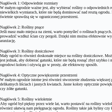
Nagłówek 1: Odpowiednie rozmiary
W małym ogrodzie ważne jest, aby wybierać rośliny o odpowiednich r
niewielkich wymiarach, które nie będą dominować nad resztą ogrodu.
świetnie sprawdzą się w ograniczonej przestrzeni.
Nagłówek 2: Rośliny pnące
Jeśli masz mało miejsca na ziemi, warto pomyśleć o roślinach pnących
prowadzić wzdłuż ścian czy pergoli. Dzięki nim można efektownie wy
aranżację.
Nagłówek 3: Rośliny doniczkowe
Mały ogród to również doskonałe miejsce na rośliny doniczkowe. Moż
jest jednak, aby dobierać gatunki, które nie będą rosnąć zbyt szybko
ogrodowi koloru i ożywią go w prosty, ale efektowny sposób.
Nagłówek 4: Optyczne powiększenie przestrzeni
W małym ogrodzie istotne jest również stworzenie złudzenia większej 
delikatnych liściach i jasnych kwiatach. Jasne kolory optycznie powięk
czy żółte gatunki.
Nagłówek 5: Rośliny wieloletnie
Aby ogród był piękny przez wiele lat, warto postawić na rośliny wielo
również ułatwią nam pielęgnację ogrodu. Rośliny takie jak byliny czy