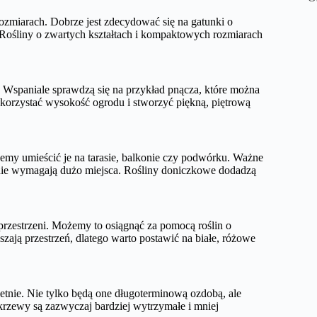
ozmiarach. Dobrze jest zdecydować się na gatunki o
 Rośliny o zwartych kształtach i kompaktowych rozmiarach
. Wspaniale sprawdzą się na przykład pnącza, które można
korzystać wysokość ogrodu i stworzyć piękną, piętrową
emy umieścić je na tarasie, balkonie czy podwórku. Ważne
 i nie wymagają dużo miejsca. Rośliny doniczkowe dodadzą
przestrzeni. Możemy to osiągnąć za pomocą roślin o
szają przestrzeń, dlatego warto postawić na białe, różowe
letnie. Nie tylko będą one długoterminową ozdobą, ale
 krzewy są zazwyczaj bardziej wytrzymałe i mniej