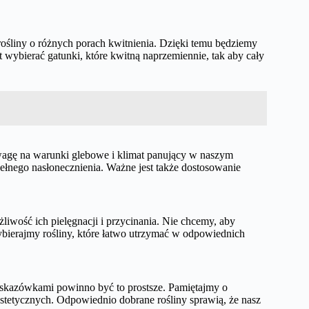
rośliny o różnych porach kwitnienia. Dzięki temu będziemy
t wybierać gatunki, które kwitną naprzemiennie, tak aby cały
wagę na warunki glebowe i klimat panujący w naszym
 pełnego nasłonecznienia. Ważne jest także dostosowanie
iwość ich pielęgnacji i przycinania. Nie chcemy, aby
ybierajmy rośliny, które łatwo utrzymać w odpowiednich
skazówkami powinno być to prostsze. Pamiętajmy o
estetycznych. Odpowiednio dobrane rośliny sprawią, że nasz