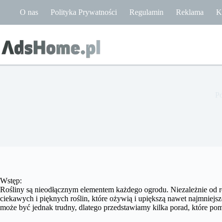
Przejdź
O nas
Polityka Prywatności
Regulamin
Reklama
K
do
treści
P
Wstęp:
Rośliny są nieodłącznym elementem każdego ogrodu. Niezależnie od r
ciekawych i pięknych roślin, które ożywią i upiększą nawet najmniej
może być jednak trudny, dlatego przedstawiamy kilka porad, które p