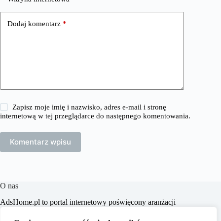
Dodaj komentarz
*
Zapisz moje imię i nazwisko, adres e-mail i stronę
internetową w tej przeglądarce do następnego komentowania.
Komentarz wpisu
O nas
​AdsHome.pl to portal internetowy poświęcony aranżacji
wnętrz i poradom dotyczącym domów i mieszkań. Naszym
celem jest dostarczanie praktycznych wskazówek i inspiracji,