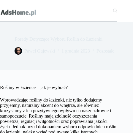
Przejdź
do
treści
Porady Dotyczące Wyboru Roślin do Łazienki
Paweł Gajewski
1 grudnia 2023
Pozostałe
Rośliny w łazience – jak je wybrać?
Wprowadzając rośliny do łazienki, nie tylko dodajemy
przyjemny, naturalny akcent do wnętrza, ale również
korzystamy z ich pozytywnego wpływu na nasze zdrowie i
samopoczucie. Rośliny mają zdolność oczyszczania
powietrza, regulacji wilgotności oraz poprawiania jakości
życia. Jednak przed dokonaniem wyboru odpowiednich roślin
do łazienki, należy wziąć pod uwagę kilka istotnych