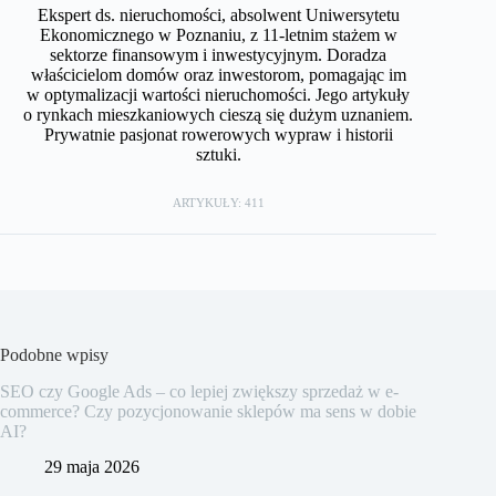
Ekspert ds. nieruchomości, absolwent Uniwersytetu
Ekonomicznego w Poznaniu, z 11-letnim stażem w
sektorze finansowym i inwestycyjnym. Doradza
właścicielom domów oraz inwestorom, pomagając im
w optymalizacji wartości nieruchomości. Jego artykuły
o rynkach mieszkaniowych cieszą się dużym uznaniem.
Prywatnie pasjonat rowerowych wypraw i historii
sztuki.
ARTYKUŁY: 411
Podobne wpisy
SEO czy Google Ads – co lepiej zwiększy sprzedaż w e-
commerce? Czy pozycjonowanie sklepów ma sens w dobie
AI?
29 maja 2026