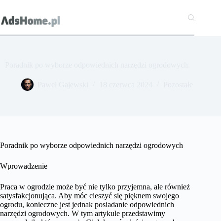
Przejdź
do
treści
Poradnik po wyborze odpowiednich narzędzi ogrodowych.
Paweł Gajewski
18 czerwca 2024
Pozostałe
Poradnik po wyborze odpowiednich narzędzi ogrodowych
Wprowadzenie
Praca w ogrodzie może być nie tylko przyjemna, ale również
satysfakcjonująca. Aby móc cieszyć się pięknem swojego
ogrodu, konieczne jest jednak posiadanie odpowiednich
narzędzi ogrodowych. W tym artykule przedstawimy