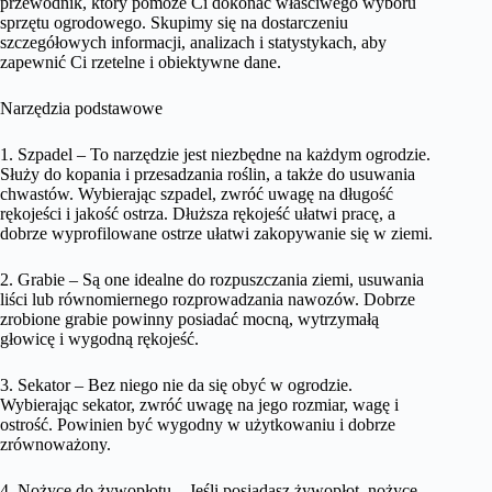
przewodnik, który pomoże Ci dokonać właściwego wyboru
sprzętu ogrodowego. Skupimy się na dostarczeniu
szczegółowych informacji, analizach i statystykach, aby
zapewnić Ci rzetelne i obiektywne dane.
Narzędzia podstawowe
1. Szpadel – To narzędzie jest niezbędne na każdym ogrodzie.
Służy do kopania i przesadzania roślin, a także do usuwania
chwastów. Wybierając szpadel, zwróć uwagę na długość
rękojeści i jakość ostrza. Dłuższa rękojeść ułatwi pracę, a
dobrze wyprofilowane ostrze ułatwi zakopywanie się w ziemi.
2. Grabie – Są one idealne do rozpuszczania ziemi, usuwania
liści lub równomiernego rozprowadzania nawozów. Dobrze
zrobione grabie powinny posiadać mocną, wytrzymałą
głowicę i wygodną rękojeść.
3. Sekator – Bez niego nie da się obyć w ogrodzie.
Wybierając sekator, zwróć uwagę na jego rozmiar, wagę i
ostrość. Powinien być wygodny w użytkowaniu i dobrze
zrównoważony.
4. Nożyce do żywopłotu – Jeśli posiadasz żywopłot, nożyce