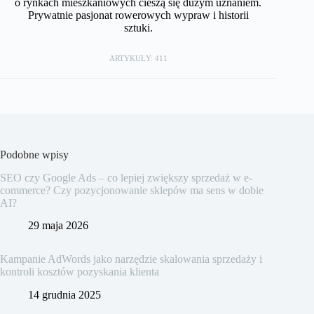
o rynkach mieszkaniowych cieszą się dużym uznaniem.
Prywatnie pasjonat rowerowych wypraw i historii
sztuki.
ARTYKUŁY: 411
Podobne wpisy
SEO czy Google Ads – co lepiej zwiększy sprzedaż w e-
commerce? Czy pozycjonowanie sklepów ma sens w dobie
AI?
29 maja 2026
Kampanie AdWords jako narzędzie skalowania sprzedaży i
kontroli kosztów pozyskania klienta
14 grudnia 2025