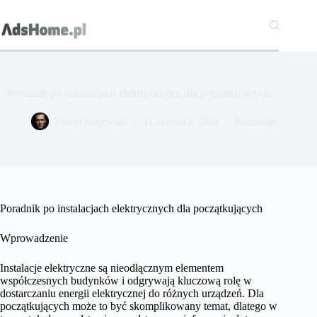
Przejdź
do
treści
Poradnik po instalacjach elektrycznych dla początkujących.
Paweł Gajewski
11 czerwca 2024
Pozostałe
Poradnik po instalacjach elektrycznych dla początkujących
Wprowadzenie
Instalacje elektryczne są nieodłącznym elementem
współczesnych budynków i odgrywają kluczową rolę w
dostarczaniu energii elektrycznej do różnych urządzeń. Dla
początkujących może to być skomplikowany temat, dlatego w