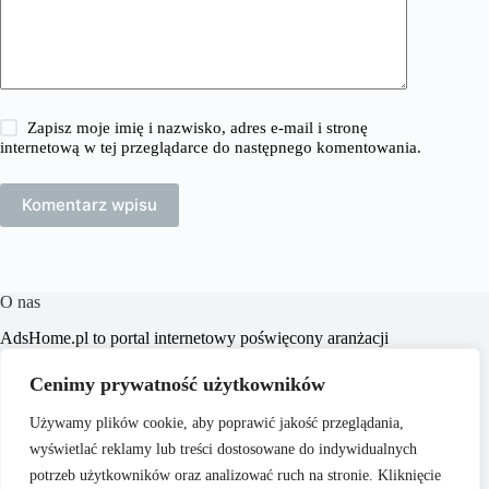
Zapisz moje imię i nazwisko, adres e-mail i stronę
internetową w tej przeglądarce do następnego komentowania.
Komentarz wpisu
O nas
​AdsHome.pl to portal internetowy poświęcony aranżacji
wnętrz i poradom dotyczącym domów i mieszkań. Naszym
celem jest dostarczanie praktycznych wskazówek i inspiracji,
Cenimy prywatność użytkowników
które pomogą czytelnikom w tworzeniu komfortowych i
stylowych przestrzeni życiowych.
Używamy plików cookie, aby poprawić jakość przeglądania,
wyświetlać reklamy lub treści dostosowane do indywidualnych
potrzeb użytkowników oraz analizować ruch na stronie. Kliknięcie