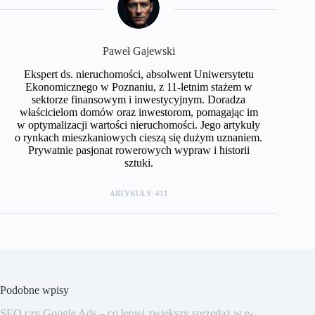
Paweł Gajewski
Ekspert ds. nieruchomości, absolwent Uniwersytetu
Ekonomicznego w Poznaniu, z 11-letnim stażem w
sektorze finansowym i inwestycyjnym. Doradza
właścicielom domów oraz inwestorom, pomagając im
w optymalizacji wartości nieruchomości. Jego artykuły
o rynkach mieszkaniowych cieszą się dużym uznaniem.
Prywatnie pasjonat rowerowych wypraw i historii
sztuki.
ARTYKUŁY: 411
Podobne wpisy
SEO czy Google Ads – co lepiej zwiększy sprzedaż w e-