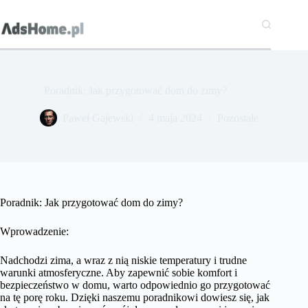
Przejdź
do
treści
Poradnik: Jak przygotować dom do zimy?
Paweł Gajewski
4 maja 2024
Pozostałe
Poradnik: Jak przygotować dom do zimy?
Wprowadzenie:
Nadchodzi zima, a wraz z nią niskie temperatury i trudne
warunki atmosferyczne. Aby zapewnić sobie komfort i
bezpieczeństwo w domu, warto odpowiednio go przygotować
na tę porę roku. Dzięki naszemu poradnikowi dowiesz się, jak