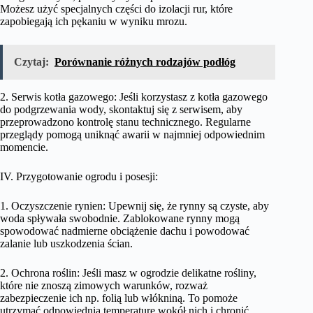
Możesz użyć specjalnych części do izolacji rur, które
zapobiegają ich pękaniu w wyniku mrozu.
Czytaj:
Porównanie różnych rodzajów podłóg
2. Serwis kotła gazowego: Jeśli korzystasz z kotła gazowego
do podgrzewania wody, skontaktuj się z serwisem, aby
przeprowadzono kontrolę stanu technicznego. Regularne
przeglądy pomogą uniknąć awarii w najmniej odpowiednim
momencie.
IV. Przygotowanie ogrodu i posesji:
1. Oczyszczenie rynien: Upewnij się, że rynny są czyste, aby
woda spływała swobodnie. Zablokowane rynny mogą
spowodować nadmierne obciążenie dachu i powodować
zalanie lub uszkodzenia ścian.
2. Ochrona roślin: Jeśli masz w ogrodzie delikatne rośliny,
które nie znoszą zimowych warunków, rozważ
zabezpieczenie ich np. folią lub włókniną. To pomoże
utrzymać odpowiednią temperaturę wokół nich i chronić