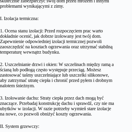
skutecznie zabezpieczyć swój dom przed mrozem i innymi
problemami wynikającymi z zimy.
I. Izolacja termiczna:
1. Ocena stanu izolacji: Przed rozpoczęciem prac warto
dokładnie ocenić, jak dobrze izolowany jest twój dom.
Zapewnienie odpowiedniej izolacji termicznej pozwoli
zaoszczędzić na kosztach ogrzewania oraz utrzymać stabilną
temperaturę wewnątrz budynku.
2. Uszczelnianie drzwi i okien: W szczelinach między ramą a
ścianą lub podłogą często występuje przeciąg. Możesz
zastosować taśmy uszczelniające lub uszczelki silikonowe,
aby zatrzymać utratę ciepła i chronić przed pyłem i drobnym
nalotem śnieżnym.
3. Izolowanie dachu: Straty ciepła przez dach mogą być
znaczące. Przebadaj konstrukcję dachu i sprawdź, czy nie ma
ubytków w izolacji. W razie potrzeby wymień stare izolacje
na nowe, co pozwoli obniżyć koszty ogrzewania.
II. System grzewczy: