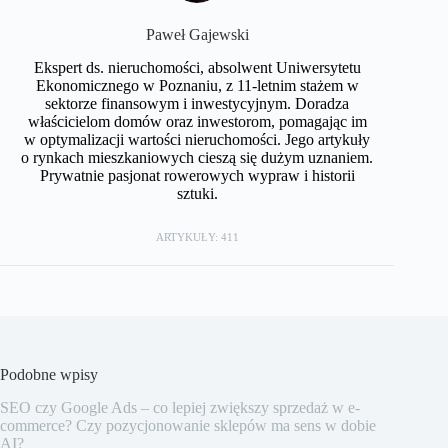
Paweł Gajewski
Ekspert ds. nieruchomości, absolwent Uniwersytetu
Ekonomicznego w Poznaniu, z 11-letnim stażem w
sektorze finansowym i inwestycyjnym. Doradza
właścicielom domów oraz inwestorom, pomagając im
w optymalizacji wartości nieruchomości. Jego artykuły
o rynkach mieszkaniowych cieszą się dużym uznaniem.
Prywatnie pasjonat rowerowych wypraw i historii
sztuki.
ARTYKUŁY: 411
Podobne wpisy
SEO czy Google Ads – co lepiej zwiększy sprzedaż w e-
commerce? Czy pozycjonowanie sklepów ma sens w dobie
AI?