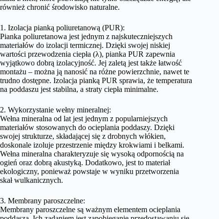
również chronić środowisko naturalne.
1. Izolacja pianką poliuretanową (PUR):
Pianka poliuretanowa jest jednym z najskuteczniejszych
materiałów do izolacji termicznej. Dzięki swojej niskiej
wartości przewodzenia ciepła (λ), pianka PUR zapewnia
wyjątkowo dobrą izolacyjność. Jej zaletą jest także łatwość
montażu – można ją nanosić na różne powierzchnie, nawet te
trudno dostępne. Izolacja pianką PUR sprawia, że temperatura
na poddaszu jest stabilna, a straty ciepła minimalne.
2. Wykorzystanie wełny mineralnej:
Wełna mineralna od lat jest jednym z popularniejszych
materiałów stosowanych do ocieplania poddaszy. Dzięki
swojej strukturze, składającej się z drobnych włókien,
doskonale izoluje przestrzenie między krokwiami i belkami.
Wełna mineralna charakteryzuje się wysoką odpornością na
ogień oraz dobrą akustyką. Dodatkowo, jest to materiał
ekologiczny, ponieważ powstaje w wyniku przetworzenia
skał wulkanicznych.
3. Membrany paroszczelne:
Membrany paroszczelne są ważnym elementem ocieplania
poddasza. Ich zadaniem jest zapobieganie przedostawaniu się