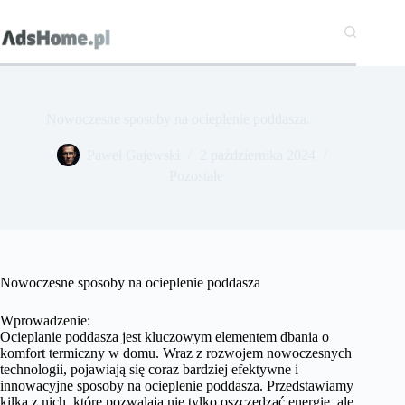
Przejdź
do
treści
Nowoczesne sposoby na ocieplenie poddasza.
Paweł Gajewski
2 października 2024
Pozostałe
Nowoczesne sposoby na ocieplenie poddasza
Wprowadzenie:
Ocieplanie poddasza jest kluczowym elementem dbania o
komfort termiczny w domu. Wraz z rozwojem nowoczesnych
technologii, pojawiają się coraz bardziej efektywne i
innowacyjne sposoby na ocieplenie poddasza. Przedstawiamy
kilka z nich, które pozwalają nie tylko oszczędzać energię, ale