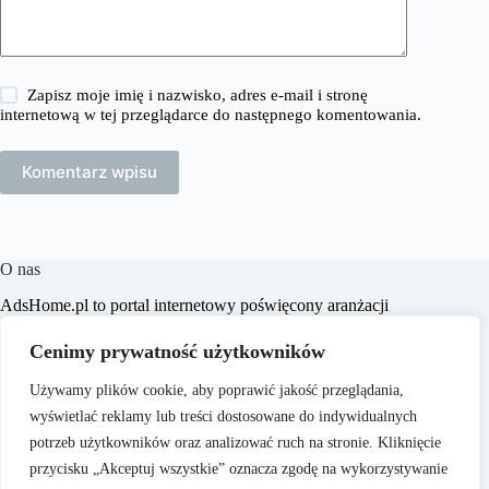
Zapisz moje imię i nazwisko, adres e-mail i stronę
internetową w tej przeglądarce do następnego komentowania.
Komentarz wpisu
O nas
​AdsHome.pl to portal internetowy poświęcony aranżacji
wnętrz i poradom dotyczącym domów i mieszkań. Naszym
celem jest dostarczanie praktycznych wskazówek i inspiracji,
Cenimy prywatność użytkowników
które pomogą czytelnikom w tworzeniu komfortowych i
stylowych przestrzeni życiowych.
Używamy plików cookie, aby poprawić jakość przeglądania,
wyświetlać reklamy lub treści dostosowane do indywidualnych
potrzeb użytkowników oraz analizować ruch na stronie. Kliknięcie
przycisku „Akceptuj wszystkie” oznacza zgodę na wykorzystywanie