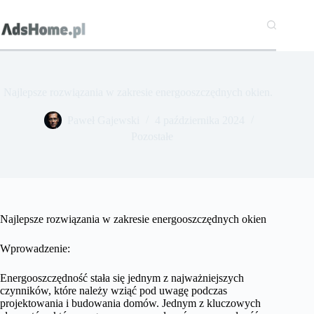
Przejdź
do
treści
Najlepsze rozwiązania w zakresie energooszczędnych okien.
Paweł Gajewski
4 października 2024
Pozostałe
Najlepsze rozwiązania w zakresie energooszczędnych okien
Wprowadzenie:
Energooszczędność stała się jednym z najważniejszych
czynników, które należy wziąć pod uwagę podczas
projektowania i budowania domów. Jednym z kluczowych