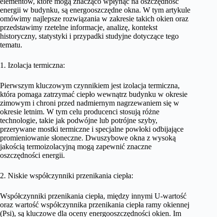
elementów, które mogą znacząco wpłynąć na oszczędność
energii w budynku, są energooszczędne okna. W tym artykule
omówimy najlepsze rozwiązania w zakresie takich okien oraz
przedstawimy rzetelne informacje, analizę, kontekst
historyczny, statystyki i przypadki studyjne dotyczące tego
tematu.
1. Izolacja termiczna:
Pierwszym kluczowym czynnikiem jest izolacja termiczna,
która pomaga zatrzymać ciepło wewnątrz budynku w okresie
zimowym i chroni przed nadmiernym nagrzewaniem się w
okresie letnim. W tym celu producenci stosują różne
technologie, takie jak podwójne lub potrójne szyby,
przerywane mostki termiczne i specjalne powłoki odbijające
promieniowanie słoneczne. Dwuszybowe okna z wysoką
jakością termoizolacyjną mogą zapewnić znaczne
oszczędności energii.
2. Niskie współczynniki przenikania ciepła:
Współczynniki przenikania ciepła, między innymi U-wartość
oraz wartość współczynnika przenikania ciepła ramy okiennej
(Psi), są kluczowe dla oceny energooszczędności okien. Im