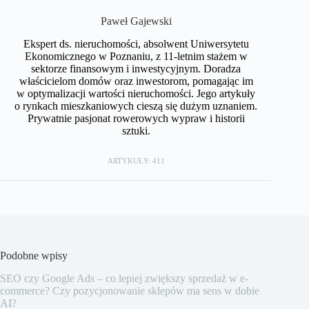
Paweł Gajewski
Ekspert ds. nieruchomości, absolwent Uniwersytetu
Ekonomicznego w Poznaniu, z 11-letnim stażem w
sektorze finansowym i inwestycyjnym. Doradza
właścicielom domów oraz inwestorom, pomagając im
w optymalizacji wartości nieruchomości. Jego artykuły
o rynkach mieszkaniowych cieszą się dużym uznaniem.
Prywatnie pasjonat rowerowych wypraw i historii
sztuki.
ARTYKUŁY: 411
Podobne wpisy
SEO czy Google Ads – co lepiej zwiększy sprzedaż w e-
commerce? Czy pozycjonowanie sklepów ma sens w dobie
AI?