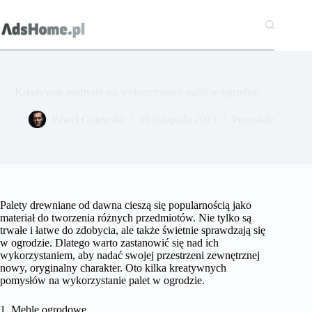
Przejdź
do
treści
Kreatywne pomysły na wykorzystanie palet w ogrodzie
Paweł Gajewski
30 listopada 2023
Pozostałe
Palety drewniane od dawna cieszą się popularnością jako
materiał do tworzenia różnych przedmiotów. Nie tylko są
trwałe i łatwe do zdobycia, ale także świetnie sprawdzają się
w ogrodzie. Dlatego warto zastanowić się nad ich
wykorzystaniem, aby nadać swojej przestrzeni zewnętrznej
nowy, oryginalny charakter. Oto kilka kreatywnych
pomysłów na wykorzystanie palet w ogrodzie.
1. Meble ogrodowe