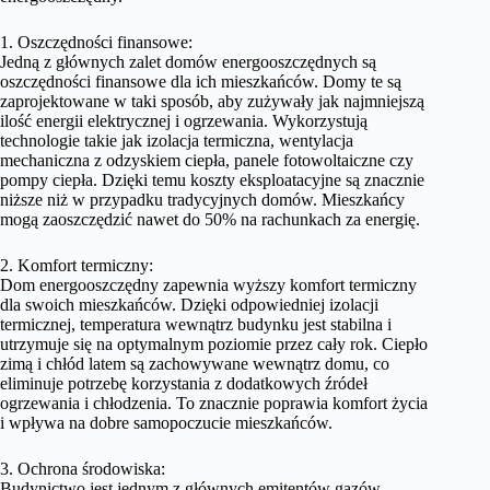
1. Oszczędności finansowe:
Jedną z głównych zalet domów energooszczędnych są
oszczędności finansowe dla ich mieszkańców. Domy te są
zaprojektowane w taki sposób, aby zużywały jak najmniejszą
ilość energii elektrycznej i ogrzewania. Wykorzystują
technologie takie jak izolacja termiczna, wentylacja
mechaniczna z odzyskiem ciepła, panele fotowoltaiczne czy
pompy ciepła. Dzięki temu koszty eksploatacyjne są znacznie
niższe niż w przypadku tradycyjnych domów. Mieszkańcy
mogą zaoszczędzić nawet do 50% na rachunkach za energię.
2. Komfort termiczny:
Dom energooszczędny zapewnia wyższy komfort termiczny
dla swoich mieszkańców. Dzięki odpowiedniej izolacji
termicznej, temperatura wewnątrz budynku jest stabilna i
utrzymuje się na optymalnym poziomie przez cały rok. Ciepło
zimą i chłód latem są zachowywane wewnątrz domu, co
eliminuje potrzebę korzystania z dodatkowych źródeł
ogrzewania i chłodzenia. To znacznie poprawia komfort życia
i wpływa na dobre samopoczucie mieszkańców.
3. Ochrona środowiska:
Budynictwo jest jednym z głównych emitentów gazów