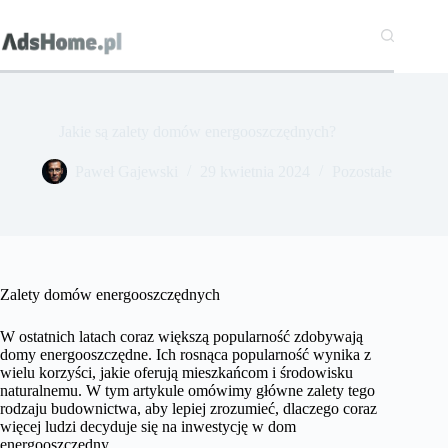
Przejdź
do
treści
Jakie są zalety domów energooszczędnych?
Paweł Gajewski
29 kwietnia 2024
Pozostałe
Zalety domów energooszczędnych
W ostatnich latach coraz większą popularność zdobywają
domy energooszczędne. Ich rosnąca popularność wynika z
wielu korzyści, jakie oferują mieszkańcom i środowisku
naturalnemu. W tym artykule omówimy główne zalety tego
rodzaju budownictwa, aby lepiej zrozumieć, dlaczego coraz
więcej ludzi decyduje się na inwestycję w dom
energooszczędny.