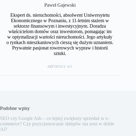
Paweł Gajewski
Ekspert ds. nieruchomości, absolwent Uniwersytetu
Ekonomicznego w Poznaniu, z 11-letnim stażem w
sektorze finansowym i inwestycyjnym. Doradza
właścicielom domów oraz inwestorom, pomagając im
w optymalizacji wartości nieruchomości. Jego artykuły
o rynkach mieszkaniowych cieszą się dużym uznaniem.
Prywatnie pasjonat rowerowych wypraw i historii
sztuki.
ARTYKUŁY: 411
Podobne wpisy
SEO czy Google Ads – co lepiej zwiększy sprzedaż w e-
commerce? Czy pozycjonowanie sklepów ma sens w dobie
AI?