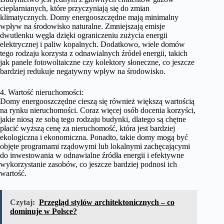
cieplarnianych, które przyczyniają się do zmian
klimatycznych. Domy energooszczędne mają minimalny
wpływ na środowisko naturalne. Zmniejszają emisje
dwutlenku węgla dzięki ograniczeniu zużycia energii
elektrycznej i paliw kopalnych. Dodatkowo, wiele domów
tego rodzaju korzysta z odnawialnych źródeł energii, takich
jak panele fotowoltaiczne czy kolektory słoneczne, co jeszcze
bardziej redukuje negatywny wpływ na środowisko.
4. Wartość nieruchomości:
Domy energooszczędne cieszą się również większą wartością
na rynku nieruchomości. Coraz więcej osób docenia korzyści,
jakie niosą ze sobą tego rodzaju budynki, dlatego są chętne
płacić wyższą cenę za nieruchomość, która jest bardziej
ekologiczna i ekonomiczna. Ponadto, takie domy mogą być
objęte programami rządowymi lub lokalnymi zachęcającymi
do inwestowania w odnawialne źródła energii i efektywne
wykorzystanie zasobów, co jeszcze bardziej podnosi ich
wartość.
Czytaj:
Przegląd stylów architektonicznych – co
dominuje w Polsce?