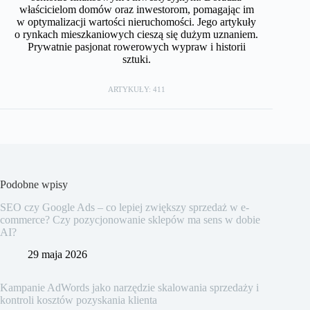
właścicielom domów oraz inwestorom, pomagając im
w optymalizacji wartości nieruchomości. Jego artykuły
o rynkach mieszkaniowych cieszą się dużym uznaniem.
Prywatnie pasjonat rowerowych wypraw i historii
sztuki.
ARTYKUŁY: 411
Podobne wpisy
SEO czy Google Ads – co lepiej zwiększy sprzedaż w e-
commerce? Czy pozycjonowanie sklepów ma sens w dobie
AI?
29 maja 2026
Kampanie AdWords jako narzędzie skalowania sprzedaży i
kontroli kosztów pozyskania klienta