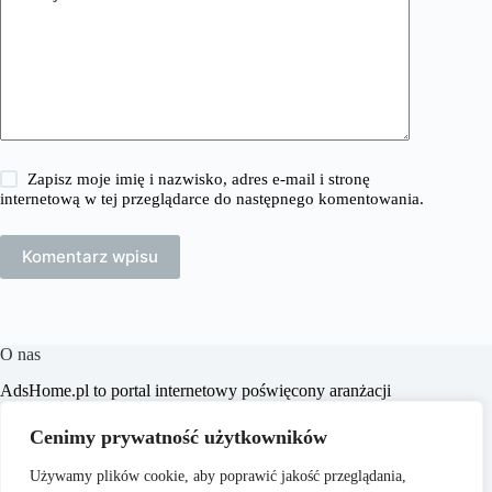
Zapisz moje imię i nazwisko, adres e-mail i stronę
internetową w tej przeglądarce do następnego komentowania.
Komentarz wpisu
O nas
​AdsHome.pl to portal internetowy poświęcony aranżacji
wnętrz i poradom dotyczącym domów i mieszkań. Naszym
celem jest dostarczanie praktycznych wskazówek i inspiracji,
Cenimy prywatność użytkowników
które pomogą czytelnikom w tworzeniu komfortowych i
stylowych przestrzeni życiowych.
Używamy plików cookie, aby poprawić jakość przeglądania,