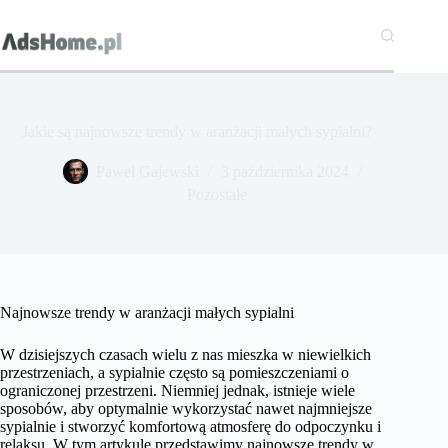
Przejdź
do
treści
Jakie są najnowsze trendy w aranżacji małych sypialni?
Paweł Gajewski
3 października 2024
Pozostałe
Najnowsze trendy w aranżacji małych sypialni
W dzisiejszych czasach wielu z nas mieszka w niewielkich
przestrzeniach, a sypialnie często są pomieszczeniami o
ograniczonej przestrzeni. Niemniej jednak, istnieje wiele
sposobów, aby optymalnie wykorzystać nawet najmniejsze
sypialnie i stworzyć komfortową atmosferę do odpoczynku i
relaksu. W tym artykule przedstawimy najnowsze trendy w