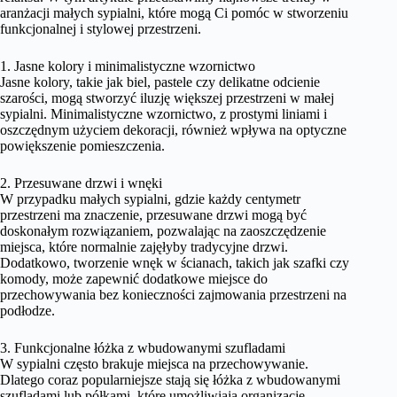
aranżacji małych sypialni, które mogą Ci pomóc w stworzeniu
funkcjonalnej i stylowej przestrzeni.
1. Jasne kolory i minimalistyczne wzornictwo
Jasne kolory, takie jak biel, pastele czy delikatne odcienie
szarości, mogą stworzyć iluzję większej przestrzeni w małej
sypialni. Minimalistyczne wzornictwo, z prostymi liniami i
oszczędnym użyciem dekoracji, również wpływa na optyczne
powiększenie pomieszczenia.
2. Przesuwane drzwi i wnęki
W przypadku małych sypialni, gdzie każdy centymetr
przestrzeni ma znaczenie, przesuwane drzwi mogą być
doskonałym rozwiązaniem, pozwalając na zaoszczędzenie
miejsca, które normalnie zajęłyby tradycyjne drzwi.
Dodatkowo, tworzenie wnęk w ścianach, takich jak szafki czy
komody, może zapewnić dodatkowe miejsce do
przechowywania bez konieczności zajmowania przestrzeni na
podłodze.
3. Funkcjonalne łóżka z wbudowanymi szufladami
W sypialni często brakuje miejsca na przechowywanie.
Dlatego coraz popularniejsze stają się łóżka z wbudowanymi
szufladami lub półkami, które umożliwiają organizację