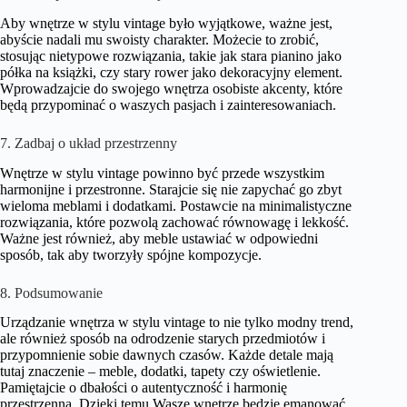
Aby wnętrze w stylu vintage było wyjątkowe, ważne jest,
abyście nadali mu swoisty charakter. Możecie to zrobić,
stosując nietypowe rozwiązania, takie jak stara pianino jako
półka na książki, czy stary rower jako dekoracyjny element.
Wprowadzajcie do swojego wnętrza osobiste akcenty, które
będą przypominać o waszych pasjach i zainteresowaniach.
7. Zadbaj o układ przestrzenny
Wnętrze w stylu vintage powinno być przede wszystkim
harmonijne i przestronne. Starajcie się nie zapychać go zbyt
wieloma meblami i dodatkami. Postawcie na minimalistyczne
rozwiązania, które pozwolą zachować równowagę i lekkość.
Ważne jest również, aby meble ustawiać w odpowiedni
sposób, tak aby tworzyły spójne kompozycje.
8. Podsumowanie
Urządzanie wnętrza w stylu vintage to nie tylko modny trend,
ale również sposób na odrodzenie starych przedmiotów i
przypomnienie sobie dawnych czasów. Każde detale mają
tutaj znaczenie – meble, dodatki, tapety czy oświetlenie.
Pamiętajcie o dbałości o autentyczność i harmonię
przestrzenną. Dzięki temu Wasze wnętrze będzie emanować