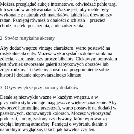
Możesz przeglądać aukcje internetowe, odwiedzać pchle targi
lub szukać w antykwariatach. Ważne jest, aby meble były
wykonane z naturalnych materiałów, takich jak drewno czy
rattan. Pamiętaj również o dbałości o ich stan – przecież
chodzi o efekt postarzenia, a nie zniszczenia.
2. Stwórz rustykalne akcenty
Aby dodać wnętrzu vintage charakteru, warto postawić na
rustykalne akcenty. Możesz wykorzystać ozdobne ramki na
zdjęcia, stare lustra czy urocze bibeloty. Ciekawym pomysłem
jest również stworzenie galerii zabytkowych obrazów lub
zdjęć rodziny. To świetny sposób na przypomnienie sobie
historii i dodanie niepowtarzalnego klimatu.
3. Ożyw wnętrze przy pomocy dodatków
Detale są niezwykle ważne w każdym wnętrzu, a w
przypadku stylu vintage mają jeszcze większe znaczenie. Aby
stworzyć harmonijną przestrzeń, warto postawić na dodatki w
pastelowych, stonowanych kolorach. Możesz wykorzystać
poduszki, lampy, zasłony czy dywany, które wprowadzą
ciepłą i intymną atmosferę. Pamiętaj o wybraniu tkanin o
naturalnym wyglądzie, takich jak bawełna czy len.