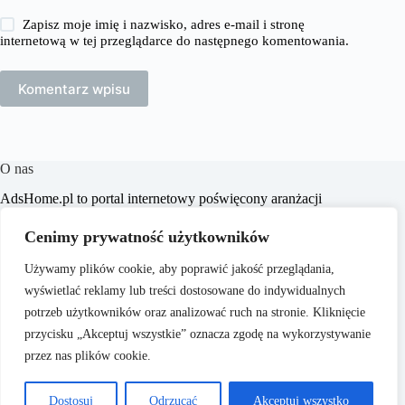
Zapisz moje imię i nazwisko, adres e-mail i stronę
internetową w tej przeglądarce do następnego komentowania.
Komentarz wpisu
O nas
​AdsHome.pl to portal internetowy poświęcony aranżacji
wnętrz i poradom dotyczącym domów i mieszkań. Naszym
celem jest dostarczanie praktycznych wskazówek i inspiracji,
Cenimy prywatność użytkowników
które pomogą czytelnikom w tworzeniu komfortowych i
stylowych przestrzeni życiowych.
Używamy plików cookie, aby poprawić jakość przeglądania,
wyświetlać reklamy lub treści dostosowane do indywidualnych
potrzeb użytkowników oraz analizować ruch na stronie. Kliknięcie
przycisku „Akceptuj wszystkie” oznacza zgodę na wykorzystywanie
przez nas plików cookie.
O nas
Copyright © 2026 - ​
Polityka Prywatności
Dostosuj
Odrzucać
Akceptuj wszystko