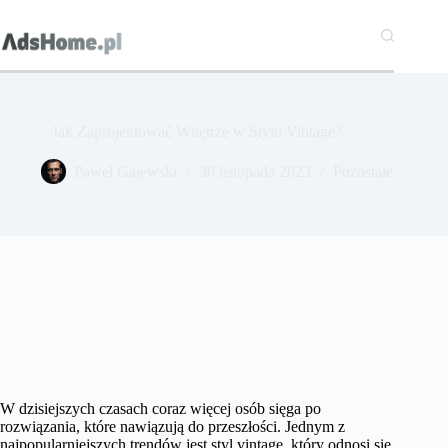
Przejdź
do
treści
Jak Zaprojektować Wnętrze w Stylu Vintage?
Paweł Gajewski
30 listopada 2023
Pozostałe
W dzisiejszych czasach coraz więcej osób sięga po
rozwiązania, które nawiązują do przeszłości. Jednym z
najpopularniejszych trendów jest styl vintage, który odnosi się