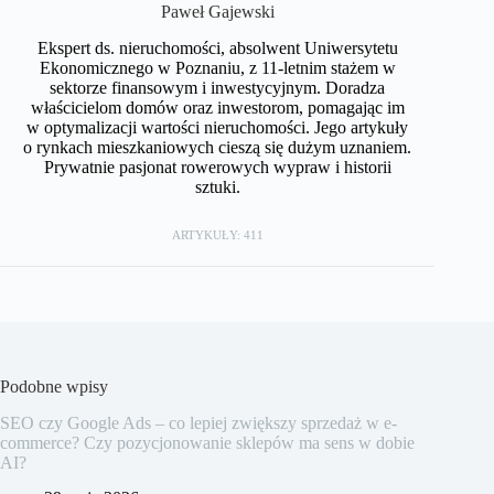
Paweł Gajewski
Ekspert ds. nieruchomości, absolwent Uniwersytetu
Ekonomicznego w Poznaniu, z 11-letnim stażem w
sektorze finansowym i inwestycyjnym. Doradza
właścicielom domów oraz inwestorom, pomagając im
w optymalizacji wartości nieruchomości. Jego artykuły
o rynkach mieszkaniowych cieszą się dużym uznaniem.
Prywatnie pasjonat rowerowych wypraw i historii
sztuki.
ARTYKUŁY: 411
Podobne wpisy
SEO czy Google Ads – co lepiej zwiększy sprzedaż w e-
commerce? Czy pozycjonowanie sklepów ma sens w dobie
AI?