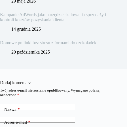
29 maja 2026
Kampanie AdWords jako narzędzie skalowania sprzedaży i
kontroli kosztów pozyskania klienta
14 grudnia 2025
Domowe pralinki bez stresu z formami do czekoladek
20 października 2025
Dodaj komentarz
Twój adres e-mail nie zostanie opublikowany.
Wymagane pola są
oznaczone
*
Nazwa
*
Adres e-mail
*