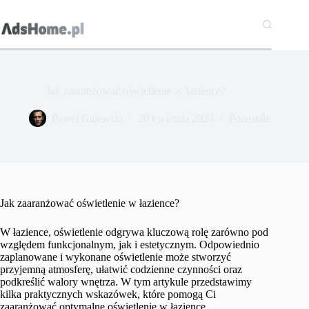
Przejdź
do
treści
Jak zaaranżować oświetlenie w łazience?
Paweł Gajewski
20 kwietnia 2024
Pozostałe
Jak zaaranżować oświetlenie w łazience?
W łazience, oświetlenie odgrywa kluczową rolę zarówno pod
względem funkcjonalnym, jak i estetycznym. Odpowiednio
zaplanowane i wykonane oświetlenie może stworzyć
przyjemną atmosferę, ułatwić codzienne czynności oraz
podkreślić walory wnętrza. W tym artykule przedstawimy
kilka praktycznych wskazówek, które pomogą Ci
zaaranżować optymalne oświetlenie w łazience.