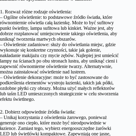
1. Rozważ różne rodzaje oświetlenia:
– Ogólne oświetlenie: to podstawowe źródło światła, które
równomiernie oświetla całą łazienkę. Może to być sufitowy
punkt świetlny, lampa sufitowa lub kinkiet. Ważne jest, aby
dobrze rozplanować umiejscowienie takiego oświetlenia, aby
uniknąć tworzenia martwych obszarów.
– Oświetlenie zadaniowe: służy do oświetlania miejsc, gdzie
wykonuje się konkretne czynności, takie jak golenie,
nakładanie makijażu czy mycie zębów. Najlepiej jest umieścić
lampy na ścianach po obu stronach lustra, aby uniknąć cieni i
zapewnić równomierne oświetlenie twarzy. Alternatywnie,
można zainstalować oświetlenie nad lustrem.
– Oświetlenie dekoracyjne: może to być zastosowane do
podkreślenia elementów wystroju łazienki, takich jak półki,
ozdobne płytki czy obrazy. Można użyć małych reflektorów
lub taśm LED umieszczonych strategicznie w celu stworzenia
efektu świetlnego.
2. Dobierz odpowiednie źródła światła:
– Unikaj korzystania z oświetlenia żarowego, ponieważ
generuje ono ciepło, które może być nieodpowiednie w
łazience. Zamiast tego, wybierz energooszczędne żarówki
LED lub świetlówki kompaktowe. Zapewniają one jasne,