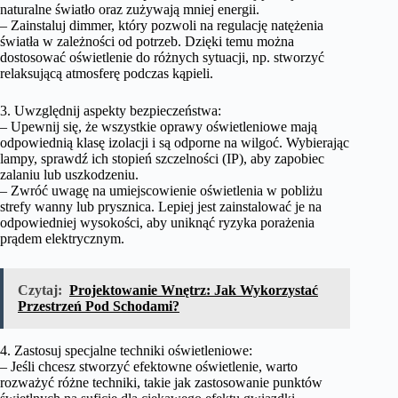
naturalne światło oraz zużywają mniej energii.
– Zainstaluj dimmer, który pozwoli na regulację natężenia
światła w zależności od potrzeb. Dzięki temu można
dostosować oświetlenie do różnych sytuacji, np. stworzyć
relaksującą atmosferę podczas kąpieli.
3. Uwzględnij aspekty bezpieczeństwa:
– Upewnij się, że wszystkie oprawy oświetleniowe mają
odpowiednią klasę izolacji i są odporne na wilgoć. Wybierając
lampy, sprawdź ich stopień szczelności (IP), aby zapobiec
zalaniu lub uszkodzeniu.
– Zwróć uwagę na umiejscowienie oświetlenia w pobliżu
strefy wanny lub prysznica. Lepiej jest zainstalować je na
odpowiedniej wysokości, aby uniknąć ryzyka porażenia
prądem elektrycznym.
Czytaj:
Projektowanie Wnętrz: Jak Wykorzystać
Przestrzeń Pod Schodami?
4. Zastosuj specjalne techniki oświetleniowe:
– Jeśli chcesz stworzyć efektowne oświetlenie, warto
rozważyć różne techniki, takie jak zastosowanie punktów