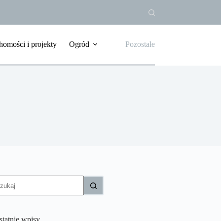
homości i projekty
Ogród
Pozostałe
rak
yników
statnie wpisy