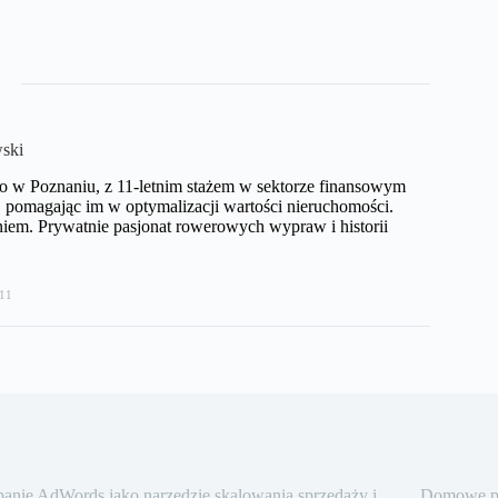
ski
o w Poznaniu, z 11-letnim stażem w sektorze finansowym
pomagając im w optymalizacji wartości nieruchomości.
iem. Prywatnie pasjonat rowerowych wypraw i historii
11
nie AdWords jako narzędzie skalowania sprzedaży i
Domowe pra