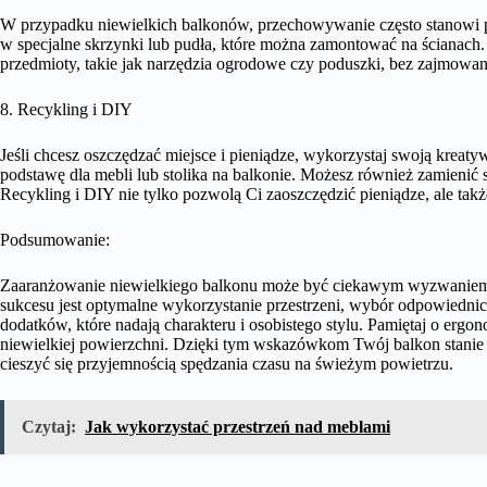
W przypadku niewielkich balkonów, przechowywanie często stanowi 
w specjalne skrzynki lub pudła, które można zamontować na ścianac
przedmioty, takie jak narzędzia ogrodowe czy poduszki, bez zajmowan
8. Recykling i DIY
Jeśli chcesz oszczędzać miejsce i pieniądze, wykorzystaj swoją kreatyw
podstawę dla mebli lub stolika na balkonie. Możesz również zamienić 
Recykling i DIY nie tylko pozwolą Ci zaoszczędzić pieniądze, ale ta
Podsumowanie:
Zaaranżowanie niewielkiego balkonu może być ciekawym wyzwaniem
sukcesu jest optymalne wykorzystanie przestrzeni, wybór odpowiednic
dodatków, które nadają charakteru i osobistego stylu. Pamiętaj o ergo
niewielkiej powierzchni. Dzięki tym wskazówkom Twój balkon stanie
cieszyć się przyjemnością spędzania czasu na świeżym powietrzu.
Czytaj:
Jak wykorzystać przestrzeń nad meblami