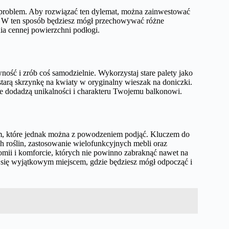
problem. Aby rozwiązać ten dylemat, można zainwestować
h. W ten sposób będziesz mógł przechowywać różne
ia cennej powierzchni podłogi.
ność i zrób coś samodzielnie. Wykorzystaj stare palety jako
starą skrzynkę na kwiaty w oryginalny wieszak na doniczki.
kże dodadzą unikalności i charakteru Twojemu balkonowi.
, które jednak można z powodzeniem podjąć. Kluczem do
h roślin, zastosowanie wielofunkcyjnych mebli oraz
nomii i komforcie, których nie powinno zabraknąć nawet na
 się wyjątkowym miejscem, gdzie będziesz mógł odpocząć i