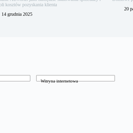
oli kosztów pozyskania klienta
20 p
14 grudnia 2025
Witryna internetowa