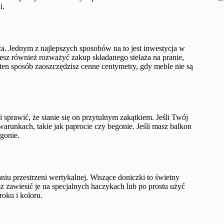
i.
. Jednym z najlepszych sposobów na to jest inwestycja w
żesz również rozważyć zakup składanego stelaża na pranie,
W ten sposób zaoszczędzisz cenne centymetry, gdy meble nie są
sprawić, że stanie się on przytulnym zakątkiem. Jeśli Twój
 warunkach, takie jak paprocie czy begonie. Jeśli masz balkon
rgonie.
iu przestrzeni wertykalnej. Wiszące doniczki to świetny
z zawiesić je na specjalnych haczykach lub po prostu użyć
roku i koloru.