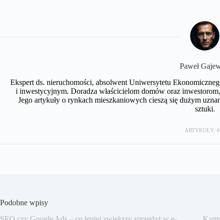
Paweł Gajew
Ekspert ds. nieruchomości, absolwent Uniwersytetu Ekonomiczneg
i inwestycyjnym. Doradza właścicielom domów oraz inwestorom, 
Jego artykuły o rynkach mieszkaniowych cieszą się dużym uznan
sztuki.
ARTYKUŁY: 4
Podobne wpisy
SEO czy Google Ads – co lepiej zwiększy sprzedaż w e-
Kampa