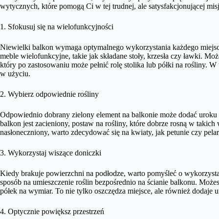
wytycznych, które pomogą Ci w tej trudnej, ale satysfakcjonującej misj
1. Sfokusuj się na wielofunkcyjności
Niewielki balkon wymaga optymalnego wykorzystania każdego miejsca
meble wielofunkcyjne, takie jak składane stoły, krzesła czy ławki. Mo
który po zastosowaniu może pełnić rolę stolika lub półki na rośliny. 
w użyciu.
2. Wybierz odpowiednie rośliny
Odpowiednio dobrany zielony element na balkonie może dodać uroku i 
balkon jest zacieniony, postaw na rośliny, które dobrze rosną w takich
nasłoneczniony, warto zdecydować się na kwiaty, jak petunie czy pela
3. Wykorzystaj wiszące doniczki
Kiedy brakuje powierzchni na podłodze, warto pomyśleć o wykorzystan
sposób na umieszczenie roślin bezpośrednio na ścianie balkonu. Możes
półek na wymiar. To nie tylko oszczędza miejsce, ale również dodaje u
4. Optycznie powiększ przestrzeń