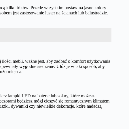
ą kilku trików. Przede wszystkim postaw na jasne kolory –
sobem jest zastosowanie luster na ścianach lub balustradzie.
ilości mebli, ważne jest, aby zadbać o komfort użytkowania
apewniały wygodne siedzenie. Ułóż je w taki sposób, aby
użo miejsca.
erz lampki LED na baterie lub solary, które możesz
ieczorami będziesz mógł cieszyć się romantycznym klimatem
szki, dywaniki czy niewielkie dekoracje, które nadadzą