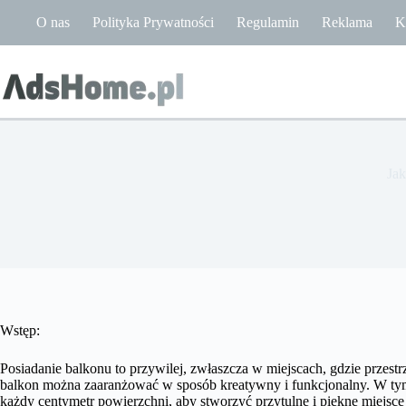
Przejdź
O nas
Polityka Prywatności
Regulamin
Reklama
K
do
treści
Jak
Wstęp:
Posiadanie balkonu to przywilej, zwłaszcza w miejscach, gdzie przestr
balkon można zaaranżować w sposób kreatywny i funkcjonalny. W tym
każdy centymetr powierzchni, aby stworzyć przytulne i piękne miejsc