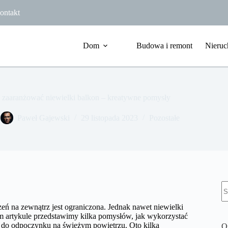
ontakt
Dom
Budowa i remont
Nieruc
 zaaranżować niewielki balkon – kreatywne pomysły
Paweł Gajewski
29 listopada 2023
Pozostałe
B
w
zeń na zewnątrz jest ograniczona. Jednak nawet niewielki
 artykule przedstawimy kilka pomysłów, jak wykorzystać
e do odpoczynku na świeżym powietrzu. Oto kilka
O